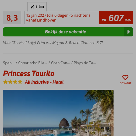
Gelegen
+
tegen
Zeer goed
een
8,3
12 jan 2027 (di)
6 dagen (5 nachten)
607
30
va
p.p.
berg
vanaf Eindhoven
beoordelingen
met
Bekijk deze vakantie
prachtig
uitzicht
Voor “Service” krijgt Princess Mogan & Beach Club een 8,7!
Op ca.
4 km
van
Princess Taurito
Home
Spanje
Canarische Eilanden
Gran Canaria
Playa de Taurito
Puerto
de
Princess Taurito
Mogan
All Inclusive
-
Hotel
bewaar
Uitstekende
service en
comfortable
kamers