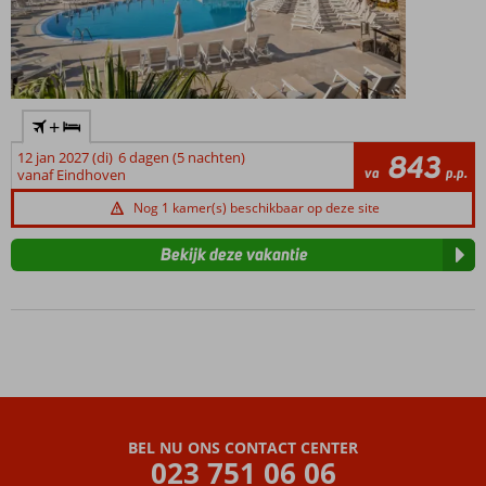
+
12 jan 2027 (di)
6 dagen (5 nachten)
843
va
p.p.
vanaf Eindhoven
Nog 1 kamer(s) beschikbaar op deze site
Bekijk deze vakantie
BEL NU ONS CONTACT CENTER
023 751 06 06