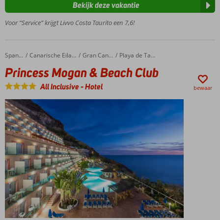
glijbanen
Bekijk deze vakantie
Ca. 200
Voor “Service” krijgt Livvo Costa Taurito een 7,6!
meter
van
het
Playa
Princess Mogan & Beach Club
Home
Spanje
Canarische Eilanden
Gran Canaria
Playa de Taurito
de
Princess Mogan & Beach Club
Taurito
strand
All Inclusive
-
Hotel
bewaar
Een
Spa
Center
Duurzamere
keuze