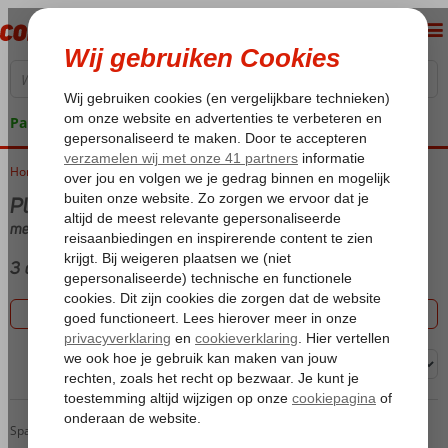
Pakketgarantie
Home
Vakantie reizen
Playa de Taurito
met (Ultra) All Inclusive
3 aanbiedingen
Filter 3 aanbiedingen
Sorteren op:
Livvo Costa Taurito
Home
Spanje
Canarische Eilanden
Gran Canaria
Playa de Taurito