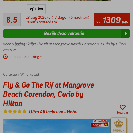
Exclusief
+
Corendon
Aanrader
resort
8,5
28 aug 2026 (vr)
7 dagen (5 nachten)
1309
796
va
p.p.
met
vanaf Amsterdam
beoordelingen
uitgebreid
Bekijk deze vakantie
Ultra All
Inclusive
Voor “Ligging” krijgt The Rif at Mangrove Beach Corendon, Curio by Hilton
concept
een 8,7!
Eigen privé
14 recente boekingen
zandstrand
en dicht bij
Willemstad
Curaçao
Fly & Go The Rif at Mangrove Beach Corendon, Curio by Hilton
Home
Willemstad
Gratis
Fly & Go The Rif at Mangrove
toegang
tot alle
Beach Corendon, Curio by
faciliteiten
Hilton
van
Mangrove
Ultra All Inclusive
-
Hotel
bewaar
Beach
Luxe,
ruime