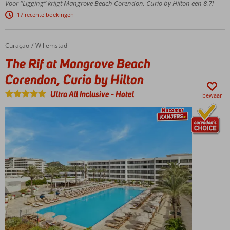
Voor “Ligging” krijgt Mangrove Beach Corendon, Curio by Hilton een 8,7!
en dicht bij
17 recente boekingen
Willemstad
Spectaculair
aquapark
Curaçao
The Rif at Mangrove Beach Corendon, Curio by Hilton
Home
Willemstad
met
The Rif at Mangrove Beach
bekende
King Cobra
Corendon, Curio by Hilton
Met maar
Ultra All Inclusive
-
Hotel
liefst 12
bewaar
restaurants
en bars
Familie
connection
kamers tot
wel 6
personen