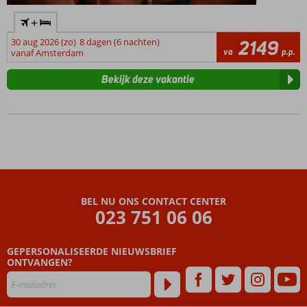
+
30 aug 2026 (zo)
8 dagen (6 nachten)
2149
va
p.p.
vanaf Amsterdam
Bekijk deze vakantie
BEL NU ONS CONTACT CENTER
023 751 06 06
GEPERSONALISEERDE NIEUWSBRIEF
ONTVANGEN?