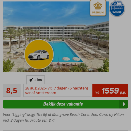
Buffet,
pizza,
BBQ
of
sushi
Blijf fit
in de
Kunuku
gym
Tijdelijk
€50
EXTRA
Inclusief
korting
+
3 dagen
Aanrader
huurauto
8,5
28 aug 2026 (vr)
7 dagen (5 nachten)
1559
809
va
p.p.
categorie
vanaf Amsterdam
beoordelingen
A!
Bekijk deze vakantie
Een Curio
Collection
Voor “Ligging” krijgt The Rif at Mangrove Beach Corendon, Curio by Hilton
by Hilton
incl. 3 dagen huurauto een 8,7!
hotel
Fantastisch