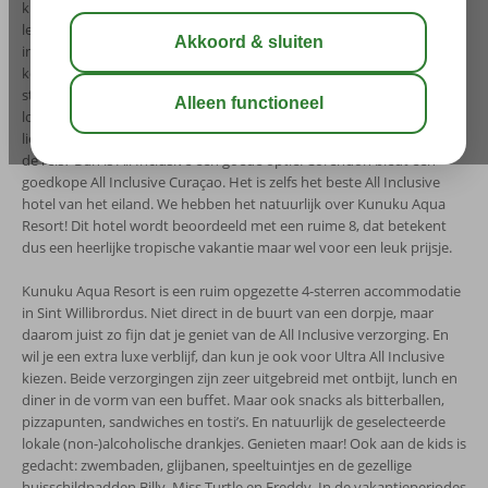
kiest voor een All Inclusive formule. Maar wist je dat het dagelijks
leven op het eiland nog best prijzig kan zijn doordat veel producten
ingevoerd moet worden? Ook de bedjes en parasols op het strand
kosten vaak geld, al zorgt de bevolking er zo wel voor dat de
stranden schoon gehouden worden. Dus verblijf je op basis van
logies en ontbijt, houd dan rekening met bijkomende kosten. Wil je
liever niet verrast worden met een hoge rekening aan het einde van
de reis? Dan is All Inclusive een goede optie. Corendon biedt een
goedkope All Inclusive Curaçao. Het is zelfs het beste All Inclusive
hotel van het eiland. We hebben het natuurlijk over Kunuku Aqua
Resort! Dit hotel wordt beoordeeld met een ruime 8, dat betekent
dus een heerlijke tropische vakantie maar wel voor een leuk prijsje.
Kunuku Aqua Resort is een ruim opgezette 4-sterren accommodatie
in Sint Willibrordus. Niet direct in de buurt van een dorpje, maar
daarom juist zo fijn dat je geniet van de All Inclusive verzorging. En
wil je een extra luxe verblijf, dan kun je ook voor Ultra All Inclusive
kiezen. Beide verzorgingen zijn zeer uitgebreid met ontbijt, lunch en
diner in de vorm van een buffet. Maar ook snacks als bitterballen,
pizzapunten, sandwiches en tosti’s. En natuurlijk de geselecteerde
lokale (non-)alcoholische drankjes. Genieten maar! Ook aan de kids is
gedacht: zwembaden, glijbanen, speeltuintjes en de gezellige
huisschildpadden Billy, Miss Turtle en Freddy. In de vakantieperiodes