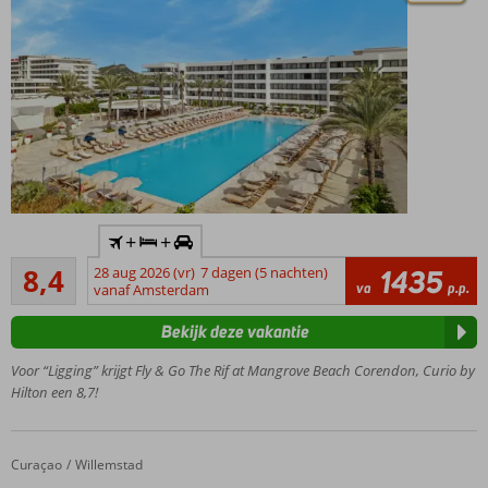
(swim-
up)
kamers
en
moderne
suites
3 extra à-la-
carte
restaurants
én 24/7
roomservice
Inclusief
+
+
huurauto
Zeer goed
8,4
28 aug 2026 (vr)
7 dagen (5 nachten)
1435
Exclusief
870
va
p.p.
vanaf Amsterdam
Corendon
beoordelingen
resort
Bekijk deze vakantie
met
uitgebreid
Voor “Ligging” krijgt Fly & Go The Rif at Mangrove Beach Corendon, Curio by
Ultra All
Hilton een 8,7!
Inclusive
concept
Eigen privé
Curaçao
Fly & Go Mangrove Beach Corendon, Curio by Hilton
Home
Willemstad
zandstrand