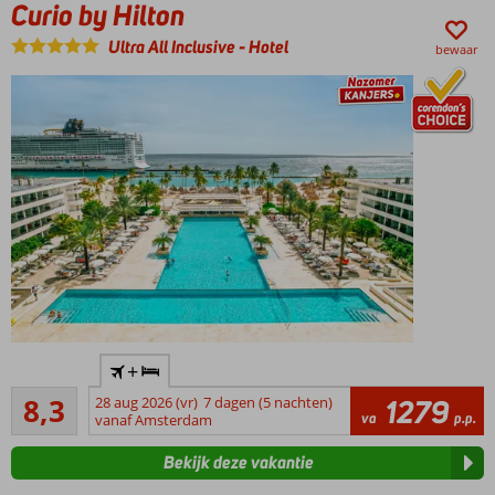
Curio by Hilton
ruime 4-
kamerappartementen
Ultra All Inclusive
-
Hotel
bewaar
Buffet,
pizza,
BBQ
of
sushi
Waanzinnig
+
Corendon
Zeer goed
resort
8,3
28 aug 2026 (vr)
7 dagen (5 nachten)
1279
1803
va
p.p.
omringd door
vanaf Amsterdam
beoordelingen
mangrovebos
Bekijk deze vakantie
Eigen privé
zandstrand