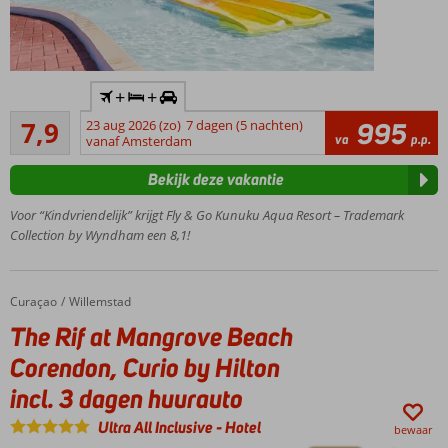
Inclusief
+
+
huurauto
Goed
7,9
23 aug 2026 (zo)
7 dagen (5 nachten)
995
Prachtig
1387
va
p.p.
vanaf Amsterdam
resort in
beoordelingen
unieke
Bekijk deze vakantie
Caribische
stijl
Voor “Kindvriendelijk” krijgt Fly & Go Kunuku Aqua Resort – Trademark
Één van de
Collection by Wyndham een 8,1!
beste
vakantiedeals
op Curaçao
Curaçao
The Rif at Mangrove Beach Corendon, Curio by Hilton incl. 3 dagen huurauto
Home
Willemstad
Check out
The Rif at Mangrove Beach
Kunuku's
Waterworld!
Corendon, Curio by Hilton
Comfortabele
incl. 3 dagen huurauto
(familie)kamers en
ruime 4-
Ultra All Inclusive
-
Hotel
bewaar
kamerappartementen