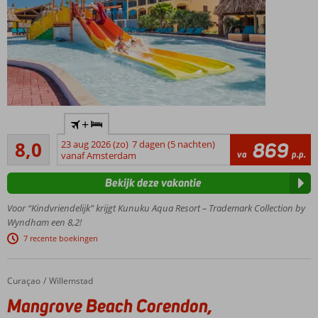
Eén van de
+
beste
Zeer goed
vakantiedeals
8,0
23 aug 2026 (zo)
7 dagen (5 nachten)
869
1142
va
p.p.
op Curaçao
vanaf Amsterdam
beoordelingen
Prachtig
Bekijk deze vakantie
resort in
unieke
Voor “Kindvriendelijk” krijgt Kunuku Aqua Resort – Trademark Collection by
Caribische
Wyndham een 8,2!
stijl
7 recente boekingen
Check out
Kunuku's
Waterworld!
Curaçao
Mangrove Beach Corendon, Curio by Hilton
Home
Willemstad
Comfortabele
Mangrove Beach Corendon,
(familie)kamers en