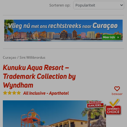
Sorteren op:
Curaçao
Kunuku Aqua Resort – Trademark Collection by Wyndham
Home
Sint Willibrordus
Kunuku Aqua Resort –
Trademark Collection by
Wyndham
All Inclusive
-
Aparthotel
bewaar