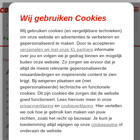
Pakketgarantie
Home
All Inclusive Curaçao
All Inclusive Curaçao
Curaçao, een exotische bestemming die vooral bekend staat om de
wuivende palmbomen op hagelwitte stranden, de helderblauwe zee
met kleurrijke visjes en de gezellige beachparty’s. Het eiland heeft je
alles te bieden voor een relaxte vakantie. Wil je helemaal onbezorgd
op reis, kies dan voor een All Inclusive Curaçao. En waar kan dat
beter dan bij Corendon?
All Inclusive vakanties Curaçao
Curaçao is misschien niet direct een vakantiebestemming waar je