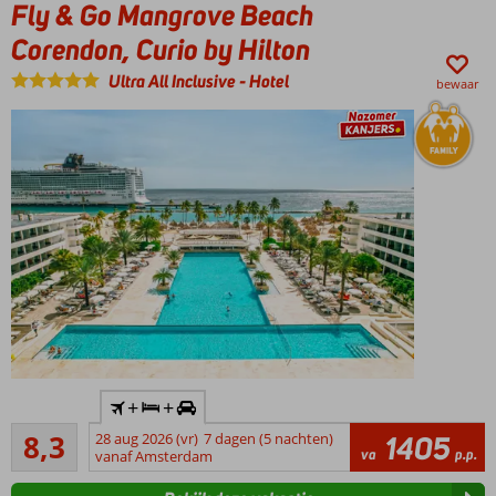
Fly & Go Mangrove Beach
en dicht bij
Willemstad
Corendon, Curio by Hilton
Gratis
Ultra All Inclusive
-
Hotel
toegang
bewaar
tot alle
faciliteiten
van
Mangrove
Beach
Luxe,
ruime
(swim-
up)
kamers
en
moderne
suites
Inclusief
3 extra à-la-
+
+
huurauto
carte
Zeer goed
8,3
28 aug 2026 (vr)
7 dagen (5 nachten)
1405
Waanzinnig
restaurants
1903
va
p.p.
vanaf Amsterdam
Corendon
beoordelingen
én 24/7
resort
roomservice