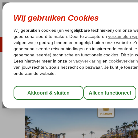
LAST MINUTE
ZOMER 2026
ZONVAKA
Pakketgarantie
Laagsteprijsgarantie*
Gratis
Spanje
Home
Balearen
Ibiza
Playa d'en Bossa
Grand Palladium 
Grand Palladium White Island Res
All Inclusive
-
Hotel