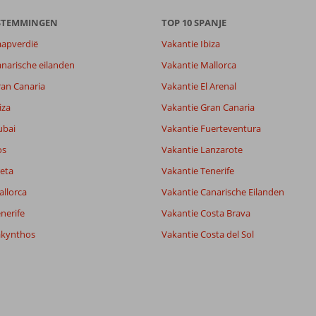
ESTEMMINGEN
TOP 10 SPANJE
aapverdië
Vakantie Ibiza
8,2
narische eilanden
Vakantie Mallorca
7,6
ran Canaria
Vakantie El Arenal
lijk
8,0
iza
Vakantie Gran Canaria
it
7,6
ubai
Vakantie Fuerteventura
os
Vakantie Lanzarote
Filter reisgezelschap
Sorteren op
eta
Alle
Vakantie Tenerife
datum (nieuw > oud)
allorca
Vakantie Canarische Eilanden
nerife
Vakantie Costa Brava
akynthos
Vakantie Costa del Sol