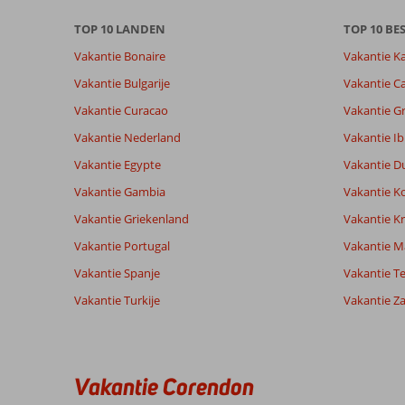
beoordelingen.
TOP 10 LANDEN
TOP 10 B
Vakantie Bonaire
Vakantie K
Totale score
Scoreverdeling
8,1
Algemene indruk
8,1
Eten
Vakantie Bulgarije
Vakantie Ca
Gebaseerd op:
Ligging
8,2
Kamers
Vakantie Curacao
Vakantie G
17
Zeer goed
Service
7,9
Kindvriende
beoordelingen
Vakantie Nederland
Vakantie Ib
Prijs/kwaliteit
7,2
Wifi kwalite
Vakantie Egypte
Vakantie D
Vakantie Gambia
Vakantie K
Ervaringen
Taal
van onze
Vakantie Griekenland
Nederlands (NL) (16)
Vakantie Kr
klanten
Vakantie Portugal
Vakantie M
Vakantie Spanje
Vakantie Te
8,0
Vakantie Turkije
Vakantie Z
Over
Algemene indruk
8
Playa
Ligging
8
Anoniem
d'en
Service
9
Nederland
Bossa:
Prijs/kwaliteit
8
Vakantie Corendon
Gezin met jong(e) kind(eren)
Eten
8
Ik
,
raad
Kamers
9