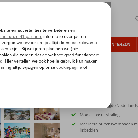
NTIE
VERRE REIZEN
ALL INCLUSIVE
WINTERZON
 annuleren*
White Island Resort & Spa
ort & Spa
Zeer populair op de Nederland
Mooie luxe uitstraling
Meerdere buitenzwembaden m
ligbedden