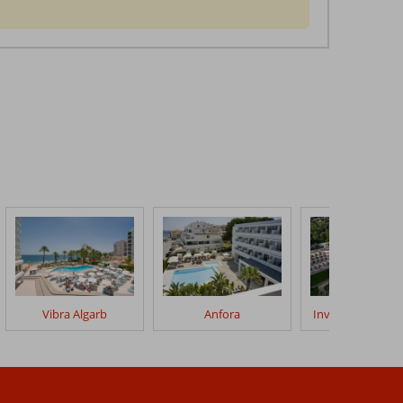
Vibra Algarb
Anfora
Invisa Figueral R