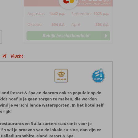
*incl. alle verplichte kosten
Augustus
1442
p.p.
September
1023
p.p.
Oktober
554
p.p.
April
558
p.p.
Bekijk beschikbaarheid
Vlucht
sland Resort & Spa en daarom ook zo populair op de
 kids hoef je je geen zorgen te maken, die worden
nd je verschillende watersporten. In het hotel zelf
erlijk!
etrestaurants en 3 à-la-carterestaurants voor je
 En wil je proeven van de lokale cuisine, dan zijn er
d Palladium White Island Resort & Spa.