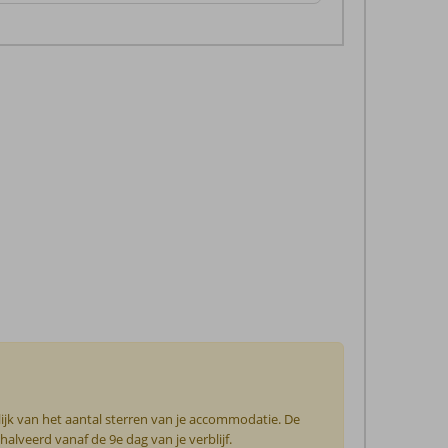
ijk van het aantal sterren van je accommodatie. De
lveerd vanaf de 9e dag van je verblijf.