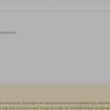
e Ibiza tot:
tie een ecotax. De hoogte van deze duurzame toeristenbelasting is afhankel
per dag voor personen vanaf 16 jaar en ouder. De vermelde kosten worden geha