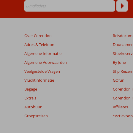
die
ouder
zijn
dan
48
maanden
Over Corendon
Reisdocum
worden
niet
Adres & Telefoon
Duurzamer 
meer
Algemene Informatie
Stoelreserv
weergegeven
om
Algemene Voorwaarden
By June
de
Veelgestelde Vragen
Stip Reizen
relevantie
van
Vluchtinformatie
GOfun
de
Bagage
Corendon H
getoonde
beoordelingen
Extra's
Corendon I
te
Autohuur
Affiliates
garanderen.
Meer
Groepsreizen
*Actievoor
info
over
onze