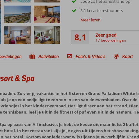
Loop zo het zandstrand op
3 à-la-carte restaurants
Meer lezen
8,1
Zeer goed
17 beoordelingen
oordelingen
Activiteiten
Foto's & Video's
Kaart
esort & Spa
den. Zo vier jij vakantie in het 5-sterren Grand Palladium White I
 als je op een bedje ligt te zonnen in een van de zwembaden. Over de
endjes in het kinderzwembad. Het ligt direct aan het strand. Hier vi
e tennisbaan, leef je uit in de fitness of puf even uit in de hamam. He
Spa op basis van All inclusive. Je hebt de keuze uit maar liefst 2 buff
t hotel. In het restaurant kijk je je ogen uit tijdens het showcooking.
n het hotel. Kortom voor ieder wat wils tijdens jouw verblijf in Gran