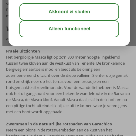
stranden om heerlijk te relaxen. Vooral de stranden in Los Cristianos,
Playa de las Americas en Costa Adeje zijn geliefd. Minder massaal,
maar zeker niet minder bijzonder, is het strand van Los Gigantes.
Wat te doen op je last minute Tenerife
Natuurlijk rotsbaden, fraaie uitzichten en heldere sterrenhemels
Fraaie uitzichten
Het bergdorpje Masca ligt op zo’n 800 meter hoogte, ingeklemd
tussen twee kloven aan de westkust van Tenerife. De kronkelende
bergweg ernaartoe is mooi en biedt als beloning een
adembenemend uitzicht over de diepe valleien. Slenter op je gemak
rond en strijk neer op het terras voor een broodje en een
huisgemaakte citroenlimonade. Voor de wandelliefhebbers is Masca
ook het uitgangspunt voor een bekende wandelroute in de Barranco
de Masca, de Masca kloof. Vanuit Masca daal je af in de kloof om na
een pittige tocht uiteindelijk bij zee uit te komen waar je vervolgens
met een boot wordt opgehaald.
Zwemmen in de natuurlijke rotsbaden van Garachico
Neem een plons in de rotszwembaden aan de kust van het