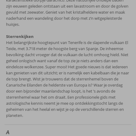
karakteristieke dorpje Garachico. Deze natuurlijke ondiepe baden
zijn eeuwen geleden ontstaan uit een lavastroom en door de golven
gevuld met zeewater. Geniet van het kristalheldere water en maak
naderhand een wandeling door het dorp met z’n witgepleisterde
huisjes.
Sterrenkijken
Het belangrijkste hoogtepunt van Tenerife is de slapende vulkaan El
Teide, met 3.718 meter de hoogste berg van Spanje. De inheemse
bevolking dacht vroeger dat de vulkaan de lucht omhoog hield. Niet
geheel onlogisch want vanaf de top zie je niets anders dan een
eindeloze wolkenzee. Super mooi! Het goede nieuws is dat iedereen
kan genieten van dit uitzicht; er is namelijk een kabelbaan die je naar
de top brengt. Wist je trouwens dat de sterrenhemel boven de
Canarische Eilanden de helderste van Europa is? Waar je overdag
door een bijzonder maanlandschap loopt, is het ’s avonds de
sterrenhemel waar het om draait. Een professionele gids met
astrologische kennis neemt je mee op ontdekkingstocht langs de
geheimen van het heelal en wijst je op de verschillende sterren en
planeten.
A