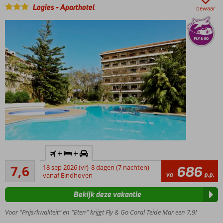
zwembad
Logies
-
Aparthotel
bewaar
Voor
een
scherpe
prijs!
Ontbijt of
Halfpension
ook
mogelijk
Inclusief
+
+
huurauto
Goed
7,6
18 sep 2026 (vr)
8 dagen (7 nachten)
686
Centrum
18
va
p.p.
vanaf Eindhoven
en strand
beoordelingen
op ca. 1
Bekijk deze vakantie
kilometer
Botanical
Voor “Prijs/kwaliteit” en “Eten” krijgt Fly & Go Coral Teide Mar een 7,9!
Garden