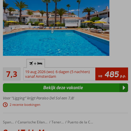
In hartje
+
Playa de
Voldoende/goed
las
7,3
19 aug 2026 (wo)
6 dagen (5 nachten)
485
262
va
p.p.
Americas
vanaf Amsterdam
beoordelingen
Vlak
Bekijk deze vakantie
bij het
strand
Voor “Ligging” krijgt Paraiso Del Sol een 7,8!
Heerlijk
2 recente boekingen
afkoelen
in het
zwembad
Coral Teide Mar
Home
Spanje
Canarische Eilanden
Tenerife
Puerto de la Cruz
Voor