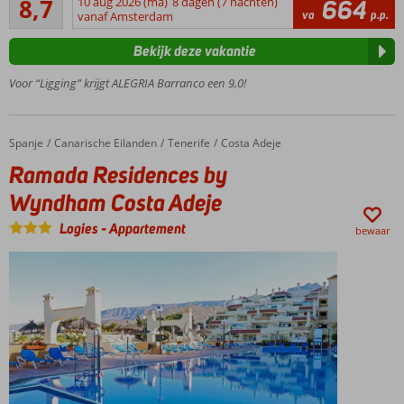
8,7
10 aug 2026 (ma)
8 dagen (7 nachten)
664
Op korte
3
va
p.p.
vanaf Amsterdam
afstand
beoordelingen
van het
Bekijk deze vakantie
zandstrand
Winnaar
Voor “Ligging” krijgt ALEGRIA Barranco een 9,0!
Hotel of
the year
award
Spanje
Ramada Residences by Wyndham Costa Adeje
Home
Canarische Eilanden
Tenerife
Costa Adeje
Bekend op
Ramada Residences by
de
Nederlandse
Wyndham Costa Adeje
markt
Logies
-
Appartement
bewaar