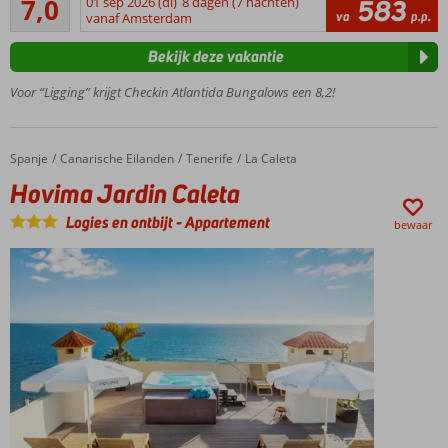
7,0
01 sep 2026 (di)
8 dagen (7 nachten)
583
78
va
p.p.
en strand
vanaf Amsterdam
beoordelingen
op
Bekijk deze vakantie
loopafstand
Meerdere
Voor “Ligging” krijgt Checkin Atlantida Bungalows een 8,2!
zwembaden
Zelf
koken of
Spanje
Hovima Jardin Caleta
Home
Canarische Eilanden
Tenerife
La Caleta
All
Hovima Jardin Caleta
Inclusive
Een fijn
Logies en ontbijt
-
Appartement
bewaar
complex