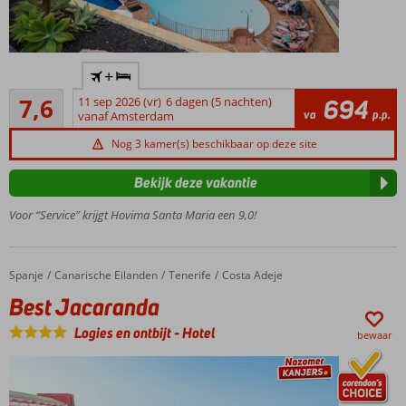
Vlak
+
bij het
Goed
strand
7,6
11 sep 2026 (vr)
6 dagen (5 nachten)
694
5
va
p.p.
en de
vanaf Amsterdam
beoordelingen
haven
Nog 3 kamer(s) beschikbaar op deze site
Puerto
Colón
Bekijk deze vakantie
Op
slechts
Voor “Service” krijgt Hovima Santa Maria een 9,0!
1 km
van
Costa
Spanje
Best Jacaranda
Home
Canarische Eilanden
Tenerife
Costa Adeje
Adeje
Best Jacaranda
Ruime studio's
en
Logies en ontbijt
-
Hotel
bewaar
appartementen
Familievriendelijk
Half-,