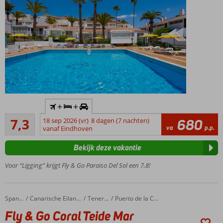
ook
mogelijk
Inclusief
+
+
huurauto
Voldoende/goed
7,3
18 sep 2026 (vr)
8 dagen (7 nachten)
680
In hartje
274
va
p.p.
vanaf Eindhoven
Playa de
beoordelingen
las
Bekijk deze vakantie
Americas
Vlak
Voor “Ligging” krijgt Fly & Go Paraiso Del Sol een 7,8!
bij het
strand
Heerlijk
Fly & Go Coral Teide Mar
Home
Spanje
Canarische Eilanden
Tenerife
Puerto de la Cruz
afkoelen
Fly & Go Coral Teide Mar
in het