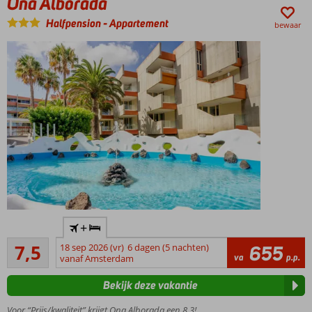
Ona Alborada
Ook 2- en 3-
kamerappartementen
Halfpension
-
Appartement
bewaar
Rustig
+
gelegen
Goed
in
7,5
18 sep 2026 (vr)
6 dagen (5 nachten)
655
8
va
p.p.
Costa
vanaf Amsterdam
beoordelingen
del
Bekijk deze vakantie
Silencio
Direct
Voor “Prijs/kwaliteit” krijgt Ona Alborada een 8,3!