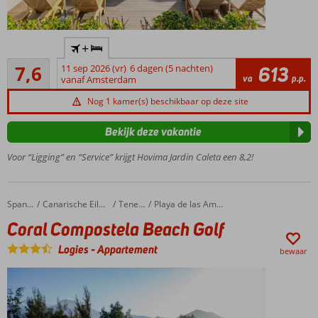
Rustig
+
Gelegen
Goed
7,6
11 sep 2026 (vr)
6 dagen (5 nachten)
613
Op
9
va
p.p.
vanaf Amsterdam
loopafstand
beoordelingen
van het
Nog 1 kamer(s) beschikbaar op deze site
gezellige La
Caleta
Bekijk deze vakantie
Ruime 2- en 3-
Voor “Ligging” en “Service” krijgt Hovima Jardin Caleta een 8,2!
kamerappartementen
Vlak
bij het
strand
Coral Compostela Beach Golf
Home
Spanje
Canarische Eilanden
Tenerife
Playa de las Americas
Half-,
Coral Compostela Beach Golf
Volpension
Logies
-
Appartement
of All
bewaar
Inclusive
mogelijk