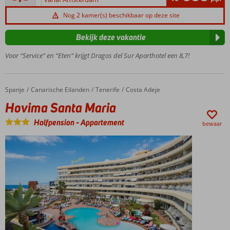
Vlak
beoordelingen
bij het
Nog 2 kamer(s) beschikbaar op deze site
zwarte
lava
Bekijk deze vakantie
strand
Playa
Voor “Service” en “Eten” krijgt Dragos del Sur Aparthotel een 8,7!
de la
Arena
Moderne 2-, 3- en 4-
Spanje
Hovima Santa Maria
Home
Canarische Eilanden
Tenerife
Costa Adeje
kamerappartementen
Hovima Santa Maria
Dicht bij
centrum
Halfpension
-
Appartement
bewaar
Puerto
de
Santiago
Blijf fit in de
fitnessruimte