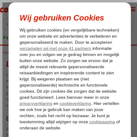
Pakketgarantie
Home
Last Minute Tenerife
Last Minute Tenerife
Last minute naar Tenerife? Meteen doen! Dit eiland vol contrasten
met z’n subtropische klimaat wacht op jouw bezoek. Wat is er fijner
dan relaxen aan zonovergoten stranden en op ontdekkingstocht te
gaan in de mooie natuurparken? Ook prettig: dit paradijsje ligt op
slechts 4,5 uur vliegen. Niets staat je toch meer in de weg om een
onvergetelijke last minute Tenerife te boeken bij Corendon?!
Goedkope last minute Tenerife
Jaarlijks trekt de kustlijn van Tenerife miljoenen bezoekers. En niet
zonder reden. Naast zwarte lavastranden vind je hier ook goudgele