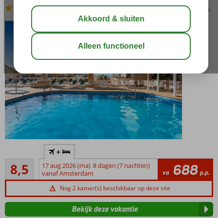
Logies en ontbijt
-
Aparthotel
bewaar
Kom
+
helemaal
Aanrader
tot rust
8,5
17 aug 2026 (ma)
8 dagen (7 nachten)
688
32
va
p.p.
vanaf Amsterdam
Vlak
beoordelingen
bij het
Nog 2 kamer(s) beschikbaar op deze site
zwarte
lava
Bekijk deze vakantie
strand