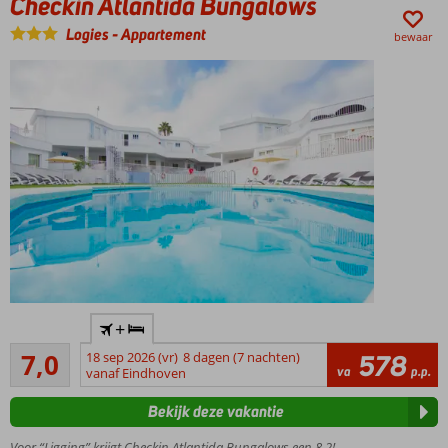
Checkin Atlantida Bungalows
Relaxte
Logies
-
Appartement
bewaar
vibe
Shuttle
service
naar
het
strand
Halfpension
ook
mogelijk
Centrum
+
Los
Voldoende/goed
Cristianos
7,0
18 sep 2026 (vr)
8 dagen (7 nachten)
578
78
va
p.p.
en strand
vanaf Eindhoven
beoordelingen
op
Bekijk deze vakantie
loopafstand
Meerdere
Voor “Ligging” krijgt Checkin Atlantida Bungalows een 8,2!