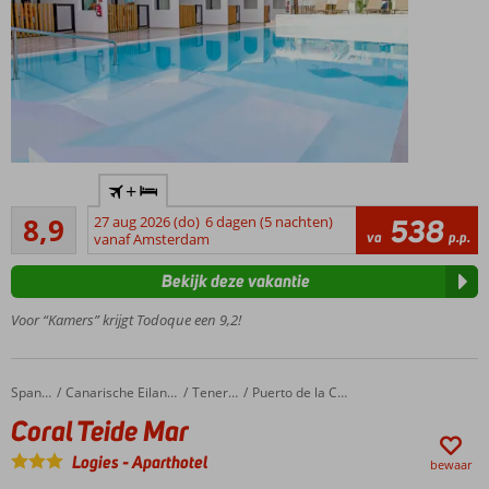
Only Adult
+
accommodatie;
Aanrader
min. leeftijd is
8,9
27 aug 2026 (do)
6 dagen (5 nachten)
538
160
va
p.p.
18 jaar
vanaf Amsterdam
beoordelingen
Gelegen
Bekijk deze vakantie
in Playa
del
Voor “Kamers” krijgt Todoque een 9,2!
Ingles
Kleinschalig
complex
Coral Teide Mar
Home
Spanje
Canarische Eilanden
Tenerife
Puerto de la Cruz
Winkelcentrum
Coral Teide Mar
Cita aan de
overkant
Logies
-
Aparthotel
bewaar
Verwarmd