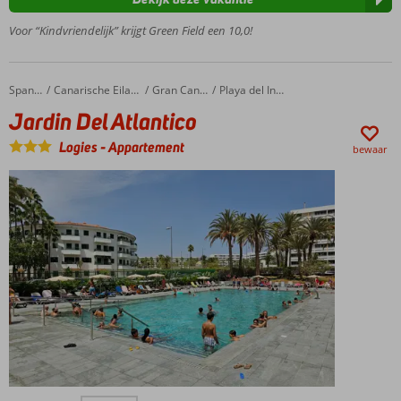
Groot
zwembad
Voor “Kindvriendelijk” krijgt Green Field een 10,0!
(verwarmd
in de
winter)
Jardin Del Atlantico
Home
Spanje
Canarische Eilanden
Gran Canaria
Playa del Ingles
Moderne
Jardin Del Atlantico
appartementen
en ruime
Logies
-
Appartement
bewaar
studio's
Logies &
Ontbijt,
Halfpension
of All
Incusive
Geliefd