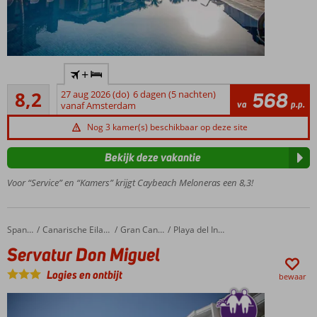
Centraal
+
gelegen;
Zeer goed
werkelijk
8,2
27 aug 2026 (do)
6 dagen (5 nachten)
568
29
va
p.p.
alles op
vanaf Amsterdam
beoordelingen
loopafstand
Nog 3 kamer(s) beschikbaar op deze site
Net en
compleet
Bekijk deze vakantie
ingerichte
appartementen
Voor “Service” en “Kamers” krijgt Caybeach Meloneras een 8,3!
Gezellig!
Minigolf
met het
Servatur Don Miguel
Home
Spanje
Canarische Eilanden
Gran Canaria
Playa del Ingles
gezin
Servatur Don Miguel
Vermaak voor
de kids in de
Logies en ontbijt
bewaar
Mini Club of
kinderzwembad