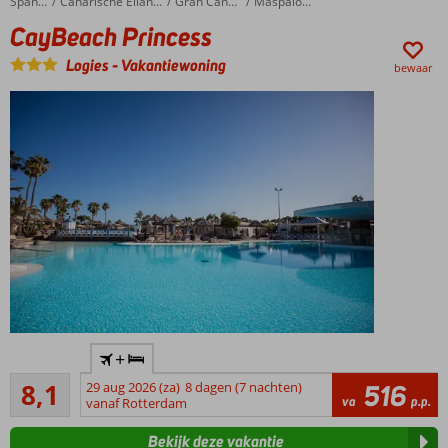
CayBeach Princess
Home
Spanje
Canarische Eilanden
Gran Canaria
Maspalomas
CayBeach Princess
Logies
-
Vakantiewoning
bewaar
Ideaal
+
hotel
Zeer goed
voor
8,1
29 aug 2026 (za)
8 dagen (7 nachten)
516
38
va
p.p.
het
vanaf Rotterdam
beoordelingen
hele
Bekijk deze vakantie
gezin