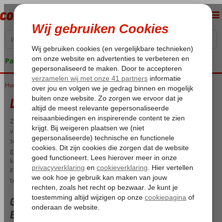
Pakketgarantie
Home
Last Minute Canarische Eilanden
Last Minute Canarische Eilanden
Zon, zee en strand zijn dé kenmerken van een geweldige last minute
vakantie op de Canarische Eilanden. Niet alleen de ligging van de
subtropische eilanden is fantastisch, ook zijn de bestemmingen
geliefd om het aangename klimaat. En je hebt ook nog eens ruime
keuze! Ga je naar Gran Canaria of Tenerife, of kies je toch voor
Fuerteventura of Lanzarote? Ontdek het veelzijdige aanbod en boek
tegen scherpe prijzen je last minute Canarische Eilanden.
Goedkope last minute vakantie Canarische
Eilanden