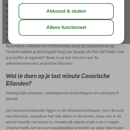
Bent u ook zo’n fan van Spanje maar heb je de populaire
badplaatsen zoals Benidorm, Torremolinos, Lloret de Mar en Blanes
al gezien? En ken je intussen iedere plek van de Balearen? Boek dan
eens een vakantie naar de schitterende Canarische Eilanden. Hier
schijnt maar liefst minimaal 200 dagen per jaar de zon! Dompel je
onder in een oase van rust op Fuerteventura of struin over de
eindeloze zandstrook van Playa des Ingles op Gran Canaria.
Bijzondere vulkanen en rotsformaties zie je op Lanzarote en op
Tenerife beklim je de hoogste berg van Spanje: de Pico del Teide. Heb
je je koffer al ingepakt? Boek nu je last minute naar de
adembenemende Canarische Eilanden!
Wat te doen op je last minute Canarische
Eilanden?
Paradijselijke stranden, uiteenlopende landschappen en subtropisch
klimaat
De Canarische Eilanden liggen in de Atlantische Oceaan, voor de kust
van Marokko, waardoor het niet alleen in de zomer, maar ook in de
winter heerlijk vertoeven is. Hoewel elk eiland uniek is en z'n eigen
charme heeft, ben je voor paradijselijke stranden op ieder eiland aan