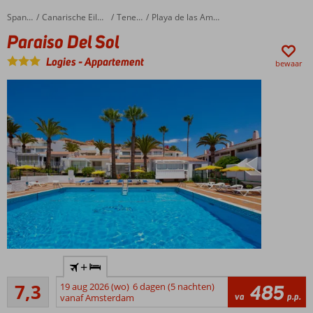
Lekker
Paraiso Del Sol
Home
Spanje
Canarische Eilanden
Tenerife
Playa de las Americas
afkoelen
in het
Paraiso Del Sol
zwembad
Logies
-
Appartement
bewaar
Appartementen
aan de zonzijde!
In hartje
+
Playa de
Voldoende/goed
las
7,3
19 aug 2026 (wo)
6 dagen (5 nachten)
485
262
va
p.p.
Americas
vanaf Amsterdam
beoordelingen