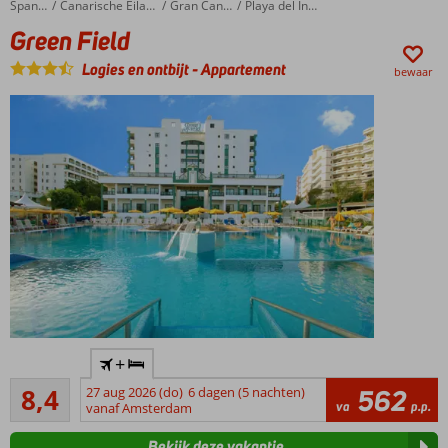
Green Field
Home
Spanje
Canarische Eilanden
Gran Canaria
Playa del Ingles
in de
Green Field
prachtige
tuin
Logies en ontbijt
-
Appartement
bewaar
Ontbijt
ook
mogelijk
In
+
hartje
Zeer goed
Playa
8,4
27 aug 2026 (do)
6 dagen (5 nachten)
562
39
va
p.p.
del
vanaf Amsterdam
beoordelingen
Inglés
Bekijk deze vakantie