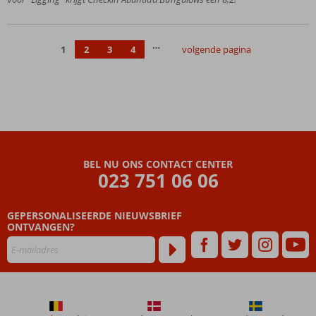
zwembaden
Zelf
koken of
…
1
2
3
4
volgende pagina
All
Inclusive
Een fijn
complex
BEL NU ONS CONTACT CENTER
023 751 06 06
GEPERSONALISEERDE NIEUWSBRIEF
ONTVANGEN?