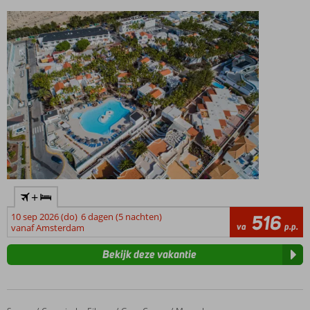
zwembad
+
10 sep 2026 (do)
6 dagen (5 nachten)
516
va
p.p.
vanaf Amsterdam
Bekijk deze vakantie