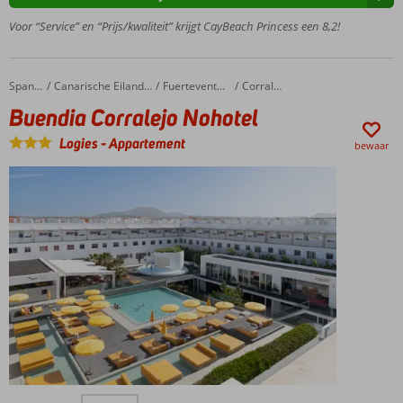
Gratis
Voor “Service” en “Prijs/kwaliteit” krijgt CayBeach Princess een 8,2!
shuttleservice
naar het
strand
Buendia Corralejo Nohotel
Home
Spanje
Canarische Eilanden
Fuerteventura
Corralejo
Nabij de
Buendia Corralejo Nohotel
populaire
badplaats
Logies
-
Appartement
bewaar
Playa del
Ingles
Charme