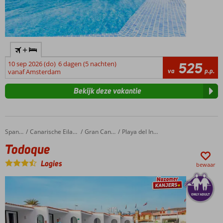
+
10 sep 2026 (do)
6 dagen (5 nachten)
525
va
p.p.
vanaf Amsterdam
Bekijk deze vakantie
Todoque
Home
Spanje
Canarische Eilanden
Gran Canaria
Playa del Ingles
Todoque
Logies
bewaar