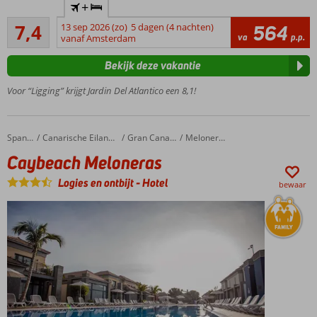
+
complex
Voldoende/goed
in
7,4
13 sep 2026 (zo)
5 dagen (4 nachten)
564
148
va
p.p.
levendige
vanaf Amsterdam
beoordelingen
omgeving
Bekijk deze vakantie
Zandstrand
op
Voor “Ligging” krijgt Jardin Del Atlantico een 8,1!
loopafstand
3
zwembaden
Caybeach Meloneras
Home
Spanje
Canarische Eilanden
Gran Canaria
Meloneras
en een
Caybeach Meloneras
splash pool
Prima
Logies en ontbijt
-
Hotel
bewaar
reis,
prima
prijs
Ook o.b.v.
ontbijt,
Halfpension
of All
Inclusive