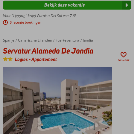
Vlak
Bekijk deze vakantie
bij het
strand
Voor “Ligging” krijgt Paraiso Del Sol een 7,8!
Heerlijk
3 recente boekingen
afkoelen
in het
zwembad
Spanje
Servatur Alameda De Jandia
Home
Canarische Eilanden
Fuerteventura
Jandia
Voor
Servatur Alameda De Jandia
een
scherpe
Logies
-
Appartement
bewaar
prijs!
Ontbijt of
Halfpension
ook
mogelijk