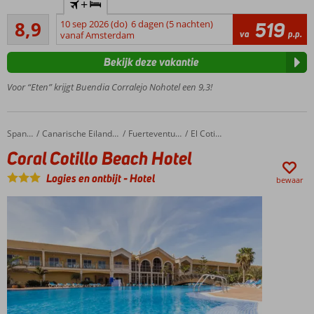
+
alert!
Aanrader
8,9
10 sep 2026 (do)
6 dagen (5 nachten)
519
Corralejo
11
va
p.p.
vanaf Amsterdam
op
beoordelingen
loopafstand
Bekijk deze vakantie
Geheel
gerenoveerd
Voor “Eten” krijgt Buendia Corralejo Nohotel een 9,3!
in 2019
3
zoetwaterzwembaden
Coral Cotillo Beach Hotel
Home
Spanje
Canarische Eilanden
Fuerteventura
El Cotillo
Ook
Coral Cotillo Beach Hotel
met
ontbijt
Logies en ontbijt
-
Hotel
bewaar
mogelijk