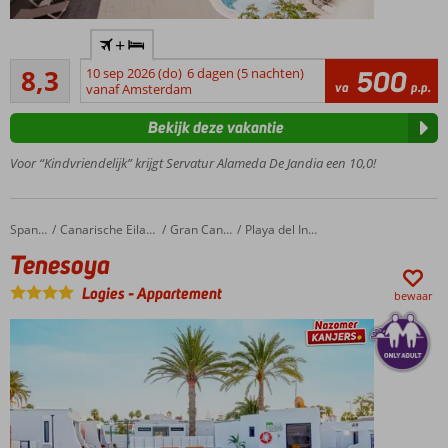
Gelegen
+
in het
Zeer goed
centrum
8,3
10 sep 2026 (do)
6 dagen (5 nachten)
500
15
va
p.p.
en
vanaf Amsterdam
beoordelingen
vlakbij
Bekijk deze vakantie
het
strand
Voor “Kindvriendelijk” krijgt Servatur Alameda De Jandia een 10,0!
Ruime
appartementen
Een
Tenesoya
Home
Spanje
Canarische Eilanden
Gran Canaria
Playa del Ingles
heerlijk
Tenesoya
zwembad
Ontbijt of
Logies
-
Appartement
bewaar
halfpension
ook
mogelijk