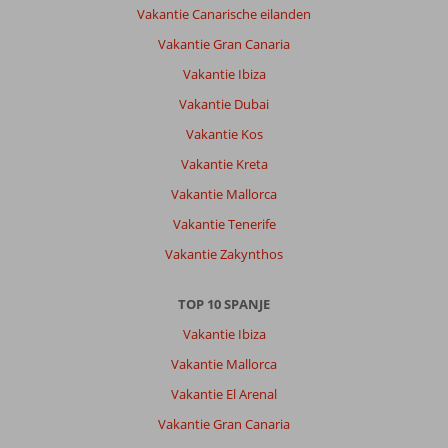
Vakantie Canarische eilanden
sol
Tenerife
Vakantie Gran Canaria
mooi
Vakantie Ibiza
hotel,
goede
Vakantie Dubai
ligging
Vakantie Kos
aan
het
Vakantie Kreta
strand.
Vakantie Mallorca
Helaas
veel
Vakantie Tenerife
lawaai
Vakantie Zakynthos
[muziek]door
de
nacht
TOP 10 SPANJE
Van
Vakantie Ibiza
omliggende
horeca
Vakantie Mallorca
tot
Vakantie El Arenal
4
uur.
Vakantie Gran Canaria
Ook