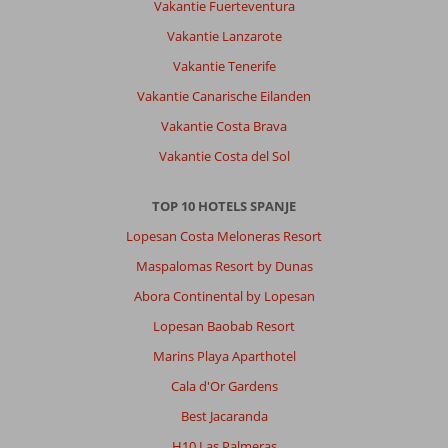
Vakantie Fuerteventura
dronken
mensen
Vakantie Lanzarote
die
Vakantie Tenerife
schreeuwen
en
Vakantie Canarische Eilanden
met
Vakantie Costa Brava
deuren
gooien
Vakantie Costa del Sol
in
het
TOP 10 HOTELS SPANJE
hotel.
Lopesan Costa Meloneras Resort
Algemene indruk
7
Eten
8
Maspalomas Resort by Dunas
Ligging
7
Kamers
8
Service
8
Kindvriendelijk
-
Abora Continental by Lopesan
Prijs/kwaliteit
8
Wifi kwaliteit
8
Lopesan Baobab Resort
Marins Playa Aparthotel
Johanna
5,0
Cala d'Or Gardens
Nederland
Best Jacaranda
Met vrienden
,
08 maart 2026
H10 Las Palmeras