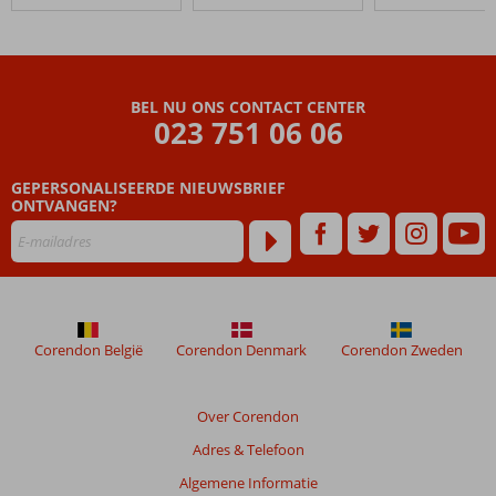
48
maanden
worden
niet
meer
BEL NU ONS CONTACT CENTER
weergegeven
023 751 06 06
om
de
relevantie
GEPERSONALISEERDE NIEUWSBRIEF
van
ONTVANGEN?
de
getoonde
beoordelingen
te
garanderen.
Meer
Corendon België
Corendon Denmark
Corendon Zweden
info
over
onze
Over Corendon
beoordelingen.
Adres & Telefoon
Totale
Algemene Informatie