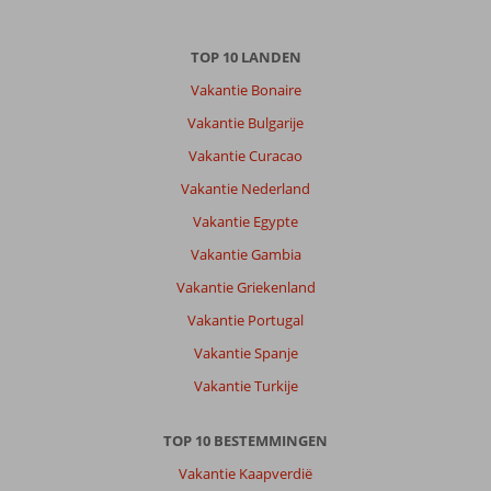
voor
winkels
TOP 10 LANDEN
en
terrasjes.
Vakantie Bonaire
De
Vakantie Bulgarije
weg
is
Vakantie Curacao
vrij
Vakantie Nederland
vlak,
ook
Vakantie Egypte
gunstig
Vakantie Gambia
voor
mensen
Vakantie Griekenland
die
Vakantie Portugal
minder
goed
Vakantie Spanje
lopen.
Vakantie Turkije
Over
Sol
TOP 10 BESTEMMINGEN
Tenerife:
Vakantie Kaapverdië
Hotel