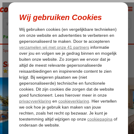
Pakketgarantie
Spanje
Home
Canarische Eilanden
Tenerife
Playa de las Americas
Sol Tenerife
Sol Tenerife
Logies en ontbijt
-
Hotel