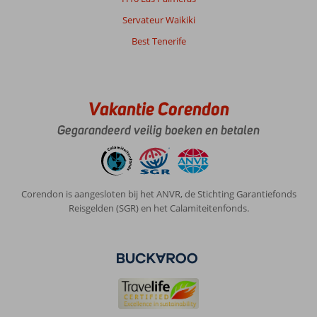
Servateur Waikiki
Over
Best Tenerife
Playa
de
las
Americas:
Vakantie Corendon
Omgeving
wel
Gegarandeerd veilig boeken en betalen
leuk
met
de
boulevard
Corendon is aangesloten bij het ANVR, de Stichting Garantiefonds
en
Reisgelden (SGR) en het Calamiteitenfonds.
winkels.
Leuke
restaurantjes
Over
Sol
Tenerife:
Hotel