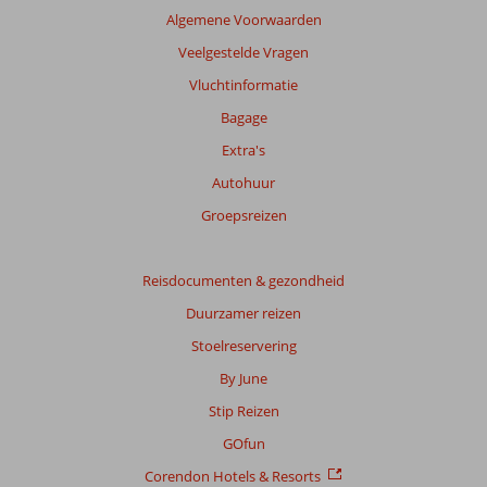
score
Algemene Voorwaarden
Gebaseerd
Veelgestelde Vragen
op:
Vluchtinformatie
29
beoordelingen
Bagage
Extra's
Autohuur
Scoreverdeling
Algemene indruk
7,3
Eten
8,0
Groepsreizen
Ligging
8,2
Kamers
7,1
Service
8,3
Kindvriendelijk
-
Reisdocumenten & gezondheid
Prijs/kwaliteit
7,5
Wifi kwaliteit
7,4
Duurzamer reizen
Ervaringen
Stoelreservering
van
onze
By June
klanten
Stip Reizen
Taal
Nederlands (NL) (20)
GOfun
Corendon Hotels & Resorts
Filter