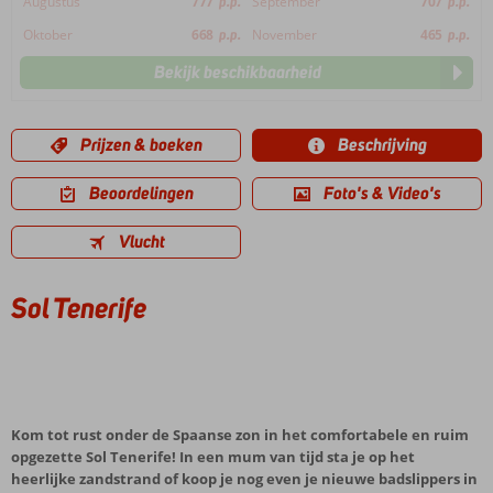
Augustus
777
p.p.
September
707
p.p.
Oktober
668
p.p.
November
465
p.p.
Bekijk beschikbaarheid
Prijzen & boeken
Beschrijving
Beoordelingen
Foto's & Video's
Vlucht
Sol Tenerife
Kom tot rust onder de Spaanse zon in het comfortabele en ruim
opgezette Sol Tenerife! In een mum van tijd sta je op het
heerlijke zandstrand of koop je nog even je nieuwe badslippers in