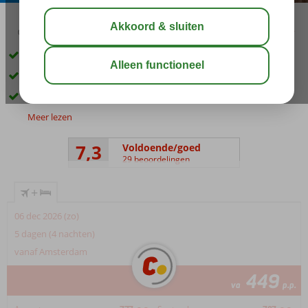
04:20
00:25
aug 28°
C
delen
bewaar
Gezellig familiehotel
Prachtig uitzicht over zee
Nabij een heerlijk zandstrand
Meer lezen
7,3
Voldoende/goed
29 beoordelingen
+
06 dec 2026 (zo)
5 dagen (4 nachten)
vanaf Amsterdam
449
va
p.p.