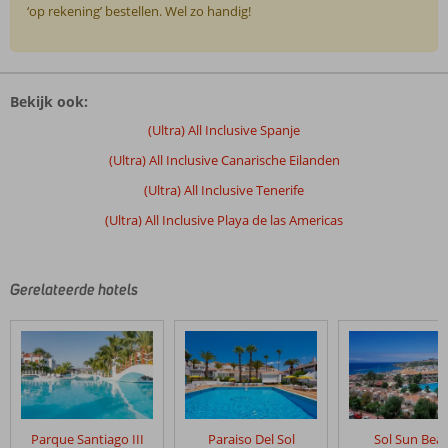
‘op rekening’ bestellen. Wel zo handig!
De
beoordelingen
Bekijk ook:
zijn
door
(Ultra) All Inclusive Spanje
onze
(Ultra) All Inclusive Canarische Eilanden
klanten
geschreven
(Ultra) All Inclusive Tenerife
na
(Ultra) All Inclusive Playa de las Americas
hun
verblijf
in
Sol
Gerelateerde hotels
Tenerife
Beoordelingen
die
ouder
zijn
dan
Parque Santiago III
Paraiso Del Sol
Sol Sun Bea