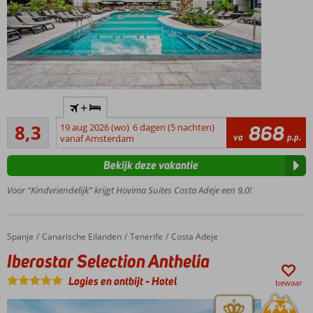
Op
+
loopafstand
Zeer goed
van het
8,3
19 aug 2026 (wo)
6 dagen (5 nachten)
868
17
va
p.p.
strand en
vanaf Amsterdam
beoordelingen
Costa Adeje
Bekijk deze vakantie
Een
gezins-
Voor “Kindvriendelijk” krijgt Hovima Suites Costa Adeje een 9,0!
en Only
Adulte
gedeelte
Spanje
Iberostar Selection Anthelia
Home
Canarische Eilanden
Tenerife
Costa Adeje
Meerdere
Iberostar Selection Anthelia
restaurants
en bars
Logies en ontbijt
-
Hotel
bewaar
Splashpark
voor de