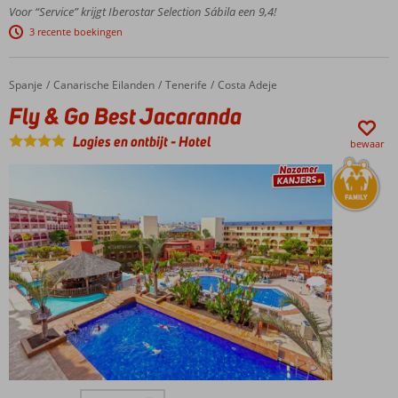
hotel nabij
Voor “Service” krijgt Iberostar Selection Sábila een 9,4!
het
3 recente boekingen
zandstrand
Tip van
Cor:
Spanje
Fly & Go Best Jacaranda
Home
Canarische Eilanden
Tenerife
Costa Adeje
Prestige
Fly & Go Best Jacaranda
kamers
en
Logies en ontbijt
-
Hotel
bewaar
suites
Ontbijt,
Halfpension
of All
Inclusive
Uitstekende