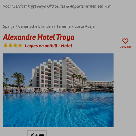
hele
Voor “Service” krijgt Playa Olid Suites & Appartementen een 7,9!
gezin
Oeh fijn:
appartementen
Spanje
Alexandre Hotel Troya
Home
Canarische Eilanden
Tenerife
Costa Adeje
én All Inclusive
Alexandre Hotel Troya
Mini- en
teenageclub
Logies en ontbijt
-
Hotel
bewaar
voor de
kinderen
2
zwembaden
en een
kinderbad
Uitstekende
+