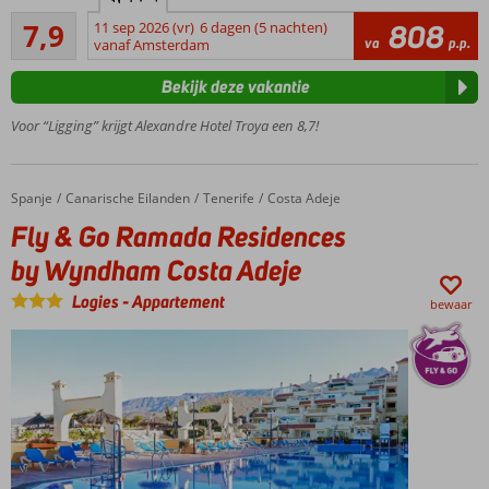
prijs-
Goed
kwaliteit
7,9
11 sep 2026 (vr)
6 dagen (5 nachten)
808
14
va
p.p.
verhouding
vanaf Amsterdam
beoordelingen
In 2019
Bekijk deze vakantie
gedeeltelijk
gerenoveerd
Voor “Ligging” krijgt Alexandre Hotel Troya een 8,7!
Nice:
ruime
kamers
Spanje
Fly & Go Ramada Residences by Wyndham Costa Adeje
Home
Canarische Eilanden
Tenerife
Costa Adeje
Op
Fly & Go Ramada Residences
steenworp
afstand
by Wyndham Costa Adeje
van het
Logies
-
Appartement
strand
bewaar
Ontbijt,
Half- of
Volpension
of All
Inclusive