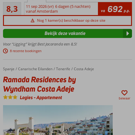
Zeer goed
in Costa
8,3
11 sep 2026 (vr)
6 dagen (5 nachten)
692
812
va
p.p.
Adeje,
vanaf Amsterdam
beoordelingen
nabij
Nog 1 kamer(s) beschikbaar op deze site
strand
Playa de
Bekijk deze vakantie
Fañabe
zandstrand
Voor “Ligging” krijgt Best Jacaranda een 8,5!
op
8 recente boekingen
loopafstand
4
zwembaden
Spanje
Ramada Residences by Wyndham Costa Adeje
Home
Canarische Eilanden
Tenerife
Costa Adeje
(1
Ramada Residences by
verwarmd)
Wyndham Costa Adeje
en 2
kinderbaden
Logies
-
Appartement
bewaar
Ruime
(familie)kamers,
ook met
zwembadzicht
Halfpension
of All