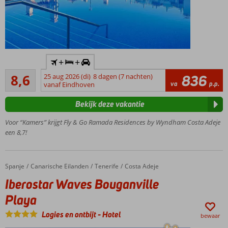
Inclusief
+
+
huurauto
Aanrader
8,6
25 aug 2026 (di)
8 dagen (7 nachten)
836
Gelegen
28
va
p.p.
vanaf Eindhoven
op een
beoordelingen
heuvel
Bekijk deze vakantie
met
prachtig
Voor “Kamers” krijgt Fly & Go Ramada Residences by Wyndham Costa Adeje
uitzicht
een 8,7!
Op ca. 2
kilometer
van
Spanje
Iberostar Waves Bouganville Playa
Home
Canarische Eilanden
Tenerife
Costa Adeje
Costa
Iberostar Waves Bouganville
Adeje
Ruime
Playa
appartementen
Logies en ontbijt
-
Hotel
bewaar
Entertainment
voor jong en