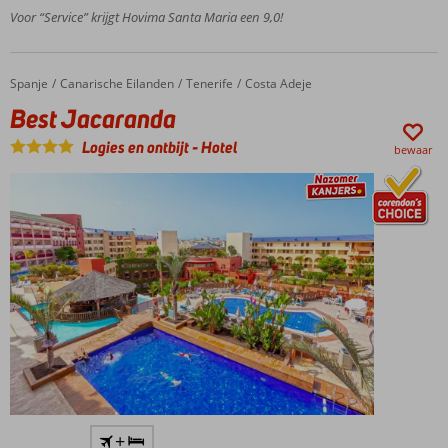
slechts
Voor “Service” krijgt Hovima Santa Maria een 9,0!
1 km
van
Costa
Spanje
Best Jacaranda
Home
Canarische Eilanden
Tenerife
Costa Adeje
Adeje
Best Jacaranda
Ruime studio's
en
Logies en ontbijt
-
Hotel
bewaar
appartementen
Familievriendelijk
Half-,
Volpension
of All
Inclusive
mogelijk
Perfecte
+
locatie