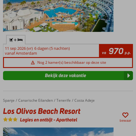
mogelijk
+
11 sep 2026 (vr)
6 dagen (5 nachten)
970
va
p.p.
vanaf Amsterdam
Nog 2 kamer(s) beschikbaar op deze site
Bekijk deze vakantie
Spanje
Los Olivos Beach Resort
Home
Canarische Eilanden
Tenerife
Costa Adeje
Los Olivos Beach Resort
Logies en ontbijt
-
Aparthotel
bewaar