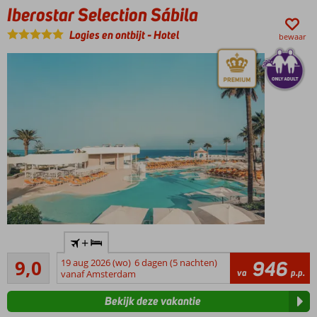
Iberostar Selection Sábila
Inclusive
ook
Logies en ontbijt
-
Hotel
bewaar
mogelijk
Only
+
Adult:
Uitstekend
min.
9,0
19 aug 2026 (wo)
6 dagen (5 nachten)
946
66
va
p.p.
leeftijd
vanaf Amsterdam
beoordelingen
16 jaar
Bekijk deze vakantie
Stijlvol