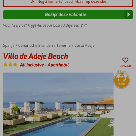
Nog 2 kamer(s) beschikbaar op deze site
Direct
aan
Bekijk deze vakantie
het
strand
Voor “Service” krijgt Aluasoul Costa Adeje een 8,7!
Vele
faciliteiten
Verblijf
Spanje
Villa de Adeje Beach
Home
Canarische Eilanden
Tenerife
Costa Adeje
o.b.v.
Villa de Adeje Beach
Halfpension
of All
All Inclusive
-
Aparthotel
bewaar
Inclusive
ook
mogelijk