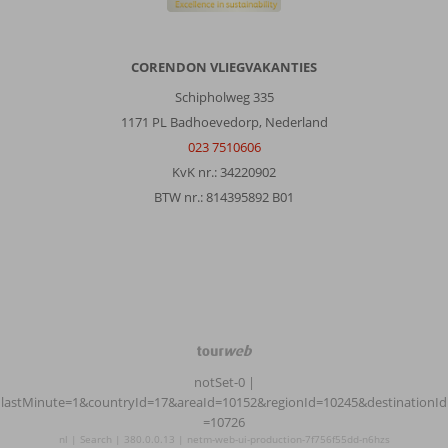
CORENDON VLIEGVAKANTIES
Schipholweg 335
1171 PL Badhoevedorp, Nederland
023 7510606
KvK nr.: 34220902
BTW nr.: 814395892 B01
TourWeb
©
notSet-0
|
NetMatch
lastMinute=1&countryId=17&areaId=10152&regionId=10245&destinationId
=10726
nl | Search | 380.0.0.13 | netm-web-ui-production-7f756f55dd-n6hzs