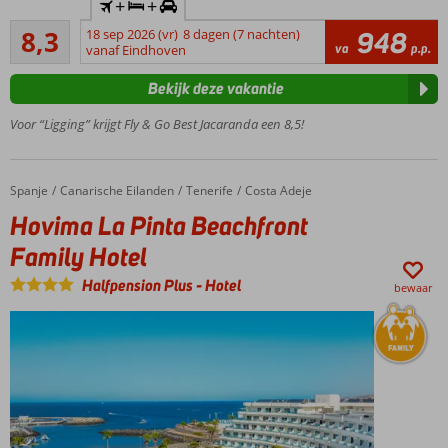
+
+
locatie in
Zeer goed
Costa Adeje
8,3
18 sep 2026 (vr)
8 dagen (7 nachten)
948
825
va
p.p.
vanaf Eindhoven
Playa de
beoordelingen
Fañabe
Bekijk deze vakantie
zandstrand
op
Voor “Ligging” krijgt Fly & Go Best Jacaranda een 8,5!
loopafstand
4
zwembaden
Spanje
Hovima La Pinta Beachfront Family Hotel
Home
Canarische Eilanden
Tenerife
Costa Adeje
(1
Hovima La Pinta Beachfront
verwarmd)
en 2
Family Hotel
kinderbaden
Halfpension Plus
-
Hotel
Ruime
bewaar
(familie)kamers,
ook met
zwembadzicht
Halfpension
of All
Inclusive
ook