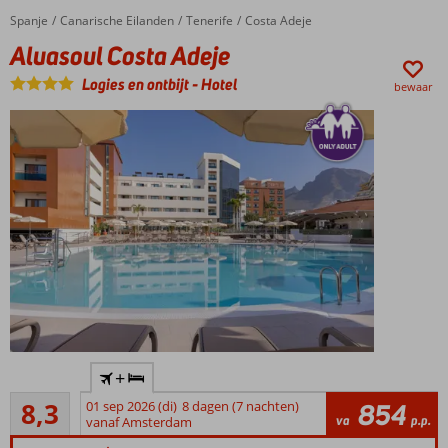
waterpret
Spanje
Aluasoul Costa Adeje
Home
Canarische Eilanden
Tenerife
Costa Adeje
en Star
Aluasoul Costa Adeje
Camp
voor de
Logies en ontbijt
-
Hotel
bewaar
kids
En Star
Prestige
kamers voor
alleen
volwassenen
Halfpension
of All
Inclusive
ook
mogelijk
Only
+
Adult:
Zeer goed
min.
8,3
01 sep 2026 (di)
8 dagen (7 nachten)
854
3
va
p.p.
leeftijd
vanaf Amsterdam
beoordelingen
16 jaar