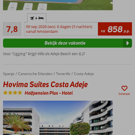
In het
+
centrum
Goed
7,8
09 sep 2026 (wo)
6 dagen (5 nachten)
858
Op ca. 500
23
va
p.p.
vanaf Amsterdam
meter van
beoordelingen
het
Bekijk deze vakantie
zandstrand
Zwembaden,
Voor “Ligging” krijgt Villa de Adeje Beach een 8,2!
sauna,
bubbelbad
Ruime
Spanje
Hovima Suites Costa Adeje
Home
Canarische Eilanden
Tenerife
Costa Adeje
kamers
Hovima Suites Costa Adeje
Halfpension Plus
-
Hotel
bewaar