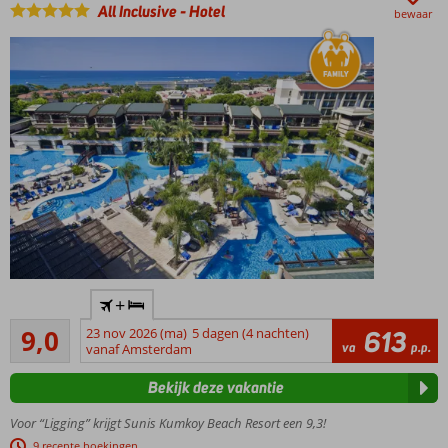
Italiaans,
All Inclusive
-
Hotel
bewaar
Mexicaans
of vis?
Voor de kids
een
onvergetelijke
ervaring
Topper in
+
ons
Uitstekend
assortiment
9,0
23 nov 2026 (ma)
5 dagen (4 nachten)
613
584
va
p.p.
vanaf Amsterdam
Geweldig
beoordelingen
familiehotel
Bekijk deze vakantie
Genoeg
te doen
Voor “Ligging” krijgt Sunis Kumkoy Beach Resort een 9,3!
voor
9 recente boekingen