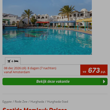
+
08 dec 2026 (di)
8 dagen (7 nachten)
673
va
p.p.
vanaf Amsterdam
Bekijk deze vakantie
Egypte
Sentido Mamlouk Palace
Home
Rode Zee
Hurghada
Hurghada-Stad