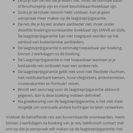
De prijs van de reis die je elders ziet, moet de normale basis-
of brochureprijs zijn en moet beschikbaar/boekbaar zijn.
Zodra je de totale reissom hebt voldaan, kun je geen
aanspraak meer maken op de laagsteprijsgarantie.
De reis die je bij een andere aanbieder ziet, moet onder
dezelfde boekingsvoorwaarden boekbaar zijn (ANVR en SGR).
De laagsteprijsgarantie kan niet toegepast worden op het
aanbod van buitenlandse aanbieders.
De laagsteprijsgarantie is eenmalig toepasbaar per boeking,
binnen 2 werkdagen na de boeking.
De Laagsteprijsgarantie is niet toepasbaar wanneer je je
bestaande reis omboekt naar een andere reis.
De laagsteprijsgarantie geldt niet voor niet flexibele vluchten,
niet-restitueerbare kamers, losse vliegtickets, artiestenreizen,
cruisevakanties en formule1 reizen.
Wordt een aanvraag voor de laagsteprijsgarantie akkoord
gegeven, dan is deze boeking meteen definitief.
Na goedkeuring van de laagsteprijsgarantie, is het niet meer
mogelijk om eventuele andere kortingen te laten verwerken.
Voldoet de betreffende reis aan bovenstaande voorwaarden, neem
binnen 2 werkdagen na boeking van je reis, telefonisch contact met
ons op dat je aanspraak wilt maken op de laagsteprijsgarantie. Het