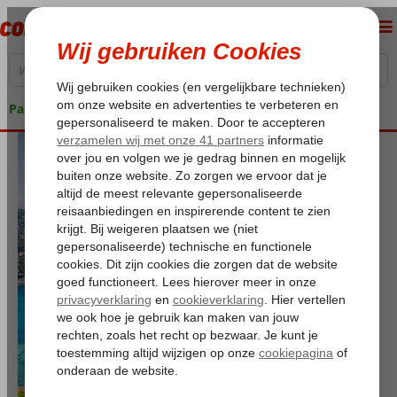
Pakketgarantie
Laagsteprijsgarantie
bij Corendon