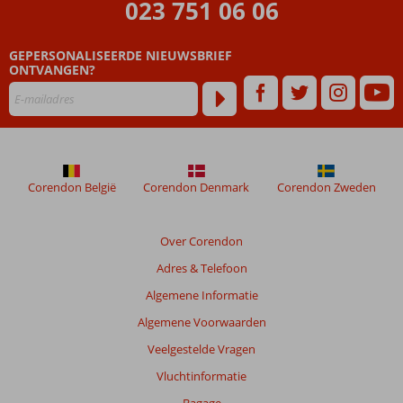
023 751 06 06
Hier
kom
je
GEPERSONALISEERDE NIEUWSBRIEF
zeker
ONTVANGEN?
terug
5
restaurants
én een
Food Court
Corendon België
Corendon Denmark
Corendon Zweden
Over Corendon
Adres & Telefoon
Algemene Informatie
Algemene Voorwaarden
Veelgestelde Vragen
Vluchtinformatie
Bagage