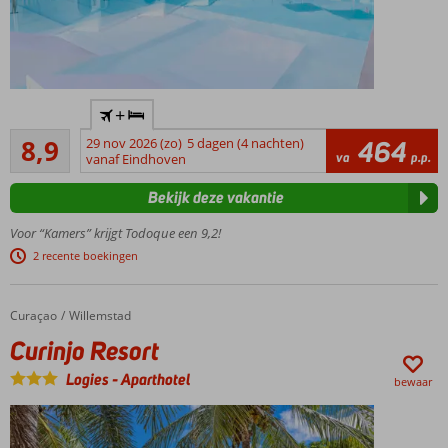
Only Adult
+
accommodatie;
Aanrader
min. leeftijd is
8,9
29 nov 2026 (zo)
5 dagen (4 nachten)
464
160
va
p.p.
18 jaar
vanaf Eindhoven
beoordelingen
Gelegen
Bekijk deze vakantie
in Playa
del
Voor “Kamers” krijgt Todoque een 9,2!
Ingles
2 recente boekingen
Kleinschalig
complex
Winkelcentrum
Curaçao
Curinjo Resort
Home
Willemstad
Cita aan de
Curinjo Resort
overkant
Logies
-
Aparthotel
Verwarmd
bewaar
zwembad
in de
winter