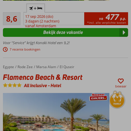
Uniek en
+
kleinschalig
477
Aanrader
All
8,6
17 sep 2026 (do)
va
p.p.
815
Inclusive
3 dagen (2 nachten)
*incl. alle verplichte kosten
beoordelingen
vanaf Amsterdam
hotel
Bekijk deze vakantie
Omgeven
door een
Voor “Service” krijgt Konaki Hotel een 9,2!
prachtige
7 recente boekingen
tuin
Gemoedelijke
poolbar voor
Egypte
Flamenco Beach & Resort
Home
Rode Zee
Marsa Alam
El Quseir
een drankje,
Flamenco Beach & Resort
ijsje of snack
Gerund
All Inclusive
-
Hotel
bewaar
door
gastvrije
Griekse
familie
Even
weg
van