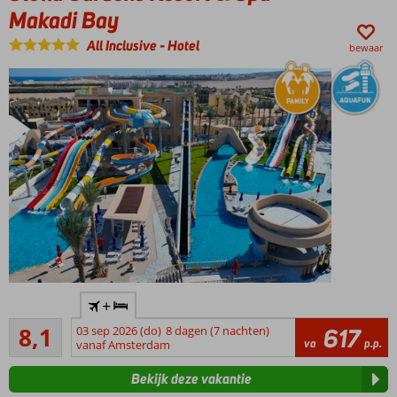
Makadi Bay
wellnesscentrum
Ideaal voor
All Inclusive
-
Hotel
bewaar
gezinnen: ruime
familiekamers
en uitgebreide
kinderfaciliteiten
Prijstopper
+
7
Zeer goed
8,1
03 sep 2026 (do)
8 dagen (7 nachten)
617
zwembaden;
334
va
p.p.
vanaf Amsterdam
ontdek ze
beoordelingen
allemaal
Bekijk deze vakantie
2 à-la-