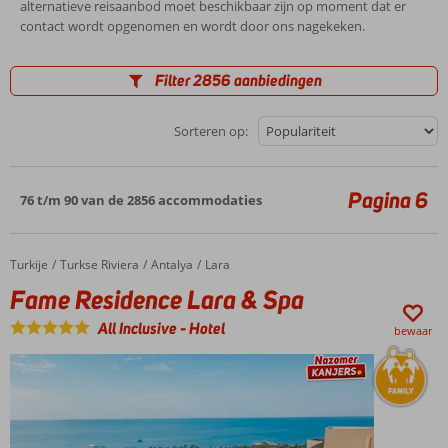
alternatieve reisaanbod moet beschikbaar zijn op moment dat er
contact wordt opgenomen en wordt door ons nagekeken.
Filter 2856 aanbiedingen
Sorteren op:
Pagina 6
76 t/m 90 van de 2856 accommodaties
Turkije
Fame Residence Lara & Spa
Home
Turkse Riviera
Antalya
Lara
Fame Residence Lara & Spa
All Inclusive
-
Hotel
bewaar