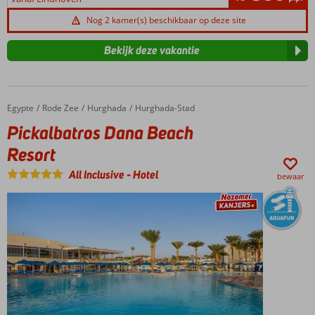
Nog 2 kamer(s) beschikbaar op deze site
Bekijk deze vakantie
Egypte
Pickalbatros Dana Beach Resort
Home
Rode Zee
Hurghada
Hurghada-Stad
Pickalbatros Dana Beach
Resort
All Inclusive
-
Hotel
bewaar