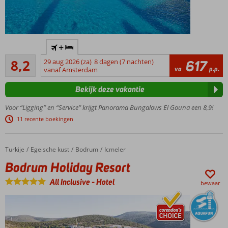
In het
+
centrum
Zeer goed
van El
8,2
29 aug 2026 (za)
8 dagen (7 nachten)
617
685
va
p.p.
Gouna
vanaf Amsterdam
beoordelingen
Spa
Bekijk deze vakantie
Center
Privéstrand
Voor “Ligging” en “Service” krijgt Panorama Bungalows El Gouna een 8,9!
aan de
11 recente boekingen
lagune
Zwembad
met apart
Turkije
Bodrum Holiday Resort
Home
Egeische kust
Bodrum
Icmeler
kinderbad
Bodrum Holiday Resort
All Inclusive
-
Hotel
bewaar