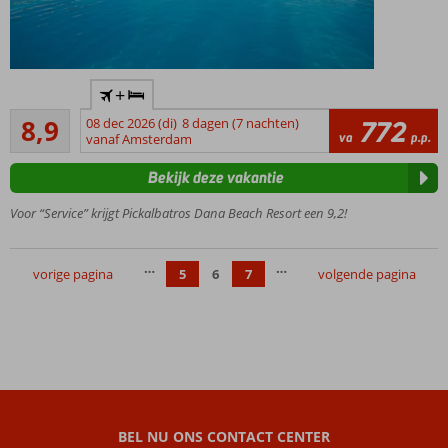
Perfect
+
vakantieadres
Aanrader
voor een
8,9
08 dec 2026 (di)
8 dagen (7 nachten)
772
305
va
p.p.
geweldige
vanaf Amsterdam
beoordelingen
prijs
Bekijk deze vakantie
Direct aan
het
Voor “Service” krijgt Pickalbatros Dana Beach Resort een 9,2!
zandstrand,
ook te
bereiken
…
…
vorige pagina
5
6
7
volgende pagina
per
watertaxi
Geheel
nieuw
waterpark
met maar
liefst 14
glijbanen!
BEL NU ONS CONTACT CENTER