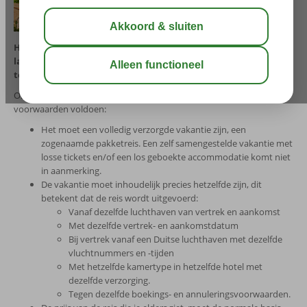
Heb je bij een andere reisorganisatie je vakantie tegen een
lagere prijs gespot, dan krijg je van Corendon het verschil
terug mét een bonus van € 20 per boeking!
Om van deze garantie gebruik te maken, moet je aan de volgende
voorwaarden voldoen:
Het moet een volledig verzorgde vakantie zijn, een
zogenaamde pakketreis. Een zelf samengestelde vakantie met
losse tickets en/of een los geboekte accommodatie komt niet
in aanmerking.
De vakantie moet inhoudelijk precies hetzelfde zijn, dit
betekent dat de reis wordt uitgevoerd:
Vanaf dezelfde luchthaven van vertrek en aankomst
Met dezelfde vertrek- en aankomstdatum
Bij vertrek vanaf een Duitse luchthaven met dezelfde
vluchtnummers en -tijden
Met hetzelfde kamertype in hetzelfde hotel met
dezelfde verzorging.
Tegen dezelfde boekings- en annuleringsvoorwaarden.