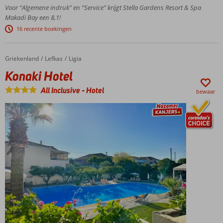
carterestaurants
Voor “Algemene indruk” en “Service” krijgt Stella Gardens Resort & Spa
Makadi Bay een 8,1!
Nieuw!
Grootste
16 recente boekingen
waterpark
van
Egypte
Griekenland
Konaki Hotel
Home
Lefkas
Ligia
All
Konaki Hotel
Inclusive
All Inclusive
-
Hotel
is zo
bewaar
relaxed