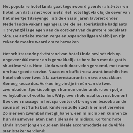
Het populaire hotel Linda gaat tegenwoordig verder als 5-sterren
hotel...en dat is niet voor niets! Het hotel ligt vlak bij de oever van
het meertje Titreyengöl in Side en is al jaren favoriet onder
Nederlandse vakantiegangers. De kleine, toeristische badplaats
Titreyengöl is gelegen aan de oostkant van de grotere badplaats
Side. De antieke steden Perge en Aspendos liggen vlakbij en zijn
zeker de moeite waard om te bezoeken.
Het schitterende privéstrand van hotel Linda bevindt zich op
ongeveer 600 meter en is gemakkelijk te bereiken met de gratis
shuttleservice. Hotel Linda wordt door velen geroemd, met name
om haar goede service. Naast een buffetrestaurant beschikt het
hotel ook over twee à-la-carterestaurants en twee snackbars.
Genoeg keuze dus. Verkoeling vind je in één van de twee
zwembaden. Sportievelingen kunnen onder andere een potje
volleyballen of voetballen. Wil je even helemaal tot rust komen?
Boek een massage in het spa center of breng een bezoek aan de
sauna of het Turks bad. Kinderen zullen zich hier niet vervelen.
Zo is er een zwembad met glijbanen, een miniclub en kunnen ze
hun dansmoves laten zien tijdens de minidisco. Kortom: hotel
Linda is voor jong en oud een ideale accommodatie en de vijfde
ster is zeker verdiend!