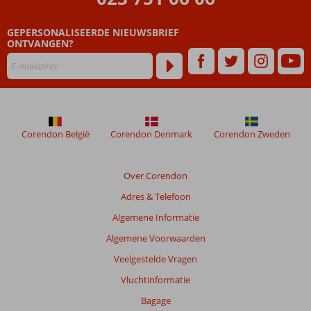
zijn
dan
GEPERSONALISEERDE NIEUWSBRIEF
48
ONTVANGEN?
maanden
worden
niet
meer
weergegeven
om
de
Corendon België
Corendon Denmark
Corendon Zweden
relevantie
van
de
Over Corendon
getoonde
Adres & Telefoon
beoordelingen
te
Algemene Informatie
garanderen.
Algemene Voorwaarden
Meer
info
Veelgestelde Vragen
over
Vluchtinformatie
onze
beoordelingen.
Bagage