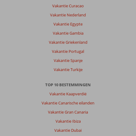
stad
Vakantie Curacao
om
te
Vakantie Nederland
bezoeken.
Vakantie Egypte
Het
strand
Vakantie Gambia
heel
Vakantie Griekenland
fijn
ook.
Vakantie Portugal
Vakantie Spanje
Over
Linda
Vakantie Turkije
Hotel:
Hotel
TOP 10 BESTEMMINGEN
Linda
resort
Vakantie Kaapverdië
is
Vakantie Canarische eilanden
een
schoon
Vakantie Gran Canaria
en
Vakantie Ibiza
keurig
hotel.
Vakantie Dubai
Vriendelijk