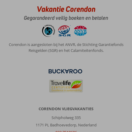
cafés
Vakantie Corendon
en
eetgelegenheden.
Gegarandeerd veilig boeken en betalen
Ook
aan
geldautomaten
ontbreekt
Corendon is aangesloten bij het ANVR, de Stichting Garantiefonds
het
Reisgelden (SGR) en het Calamiteitenfonds.
niet.
Een
mooi
en
proper
strand
is
er
na
een
CORENDON VLIEGVAKANTIES
kleine
wandeling
Schipholweg 335
of
1171 PL Badhoevedorp, Nederland
met