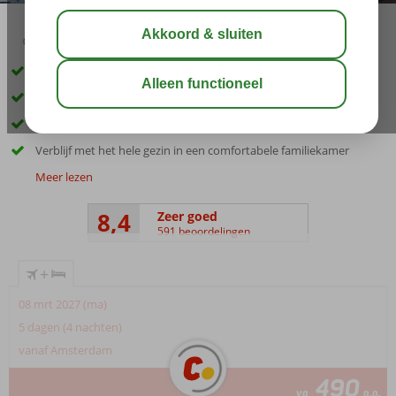
03:45
01:10
aug 33°
C
delen
bewaar
Al jarenlang een favoriet familiehotel met een fijn privéstrand
Ga van de waterglijbanen of dobber in het relaxbad
Entertainmentactiviteiten voor jong en oud
Verblijf met het hele gezin in een comfortabele familiekamer
Meer lezen
8,4
Zeer goed
591 beoordelingen
+
08 mrt 2027 (ma)
5 dagen (4 nachten)
vanaf Amsterdam
490
va
p.p.