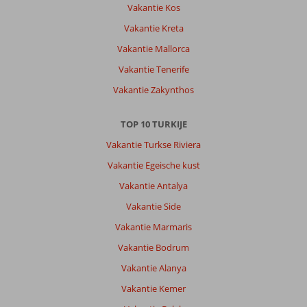
Vakantie Kos
personeel
en
Vakantie Kreta
genoeg
Vakantie Mallorca
te
doen.
Vakantie Tenerife
Fijne
Vakantie Zakynthos
familiekamer
met
aparte
TOP 10 TURKIJE
kamer
Vakantie Turkse Riviera
voor
mijn
Vakantie Egeische kust
zoon.
Vakantie Antalya
Algemene indruk
9
Eten
7
Vakantie Side
Ligging
8
Kamers
8
Vakantie Marmaris
Service
9
Kindvriendelijk
10
Prijs/kwaliteit
8
Wifi kwaliteit
Vakantie Bodrum
7
Vakantie Alanya
Vakantie Kemer
Cindy
8,0
Belgie