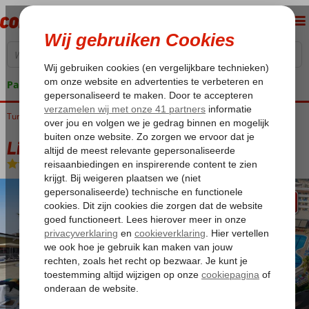
Pakketgarantie
Turkije
Home
Turkse Riviera
Side
Titreyengol
Linda Hotel
Linda Hotel
All Inclusive
-
Hotel