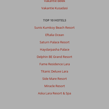
Vakantie Belek
Gezin met jong(e) kind(eren)
Vakantie Kusadasi
,
08 juli 2026
TOP 10 HOTELS
Over
Sunis Kumkoy Beach Resort
Titreyengol:
Eftalia Ocean
Linda
resort
Saturn Palace Resort
ligt
Haydarpasha Palace
in
een
Delphin BE Grand Resort
rustige
Fame Residence Lara
omgeving
maar
Titanic Deluxe Lara
alles
Side Mare Resort
is
er
Miracle Resort
te
Aska Lara Resort & Spa
vinden.
Van
winkeltjes
tot