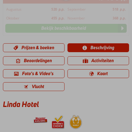
Augustus
520
p.p.
September
518
p.p.
Oktober
455
p.p.
November
368
p.p.
Bekijk beschikbaarheid
Prijzen & boeken
Beschrijving
Beoordelingen
Activiteiten
Foto's & Video's
Kaart
Vlucht
Linda Hotel