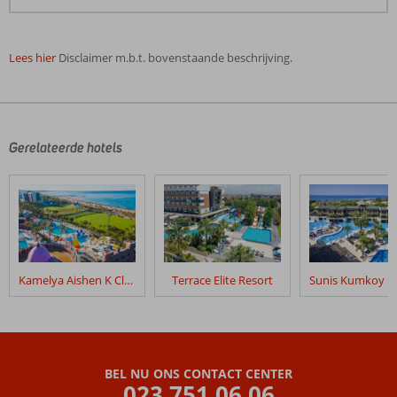
Lees hier
Disclaimer m.b.t. bovenstaande beschrijving.
De
beoordelingen
zijn
door
Gerelateerde hotels
onze
klanten
geschreven
na
hun
verblijf
in
Kamelya Aishen K Club
Terrace Elite Resort
Linda
Hotel
Beoordelingen
die
BEL NU ONS CONTACT CENTER
ouder
023 751 06 06