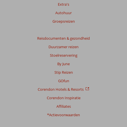
Extra's
Totale
Autohuur
score
Groepsreizen
Gebaseerd
op:
591
Reisdocumenten & gezondheid
beoordelingen
Duurzamer reizen
Stoelreservering
Scoreverdeling
By June
Algemene indruk
8,4
Eten
8,3
Stip Reizen
Ligging
8,1
Kamers
7,9
Service
8,5
Kindvriendelijk
8,0
GOfun
Prijs/kwaliteit
8,4
Wifi kwaliteit
6,5
Corendon Hotels & Resorts
Corendon Inspiratie
Ervaringen
van
Affiliates
onze
klanten
*Actievoorwaarden
Taal
Nederlands (NL) (453)