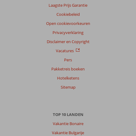
Laagste Prijs Garantie
Filter
Cookiebeleid
reisgezelschap
Open cookievoorkeuren
Alle
Privacyverklaring
Sorteren
op
Disclaimer en Copyright
datum (nieuw > oud)
Vacatures
Pers
Anoniem
9,0
Pakketreis boeken
Nederland
Hotelketens
Gezin met oud(ere) kind(eren)
,
25 juli 2026
Sitemap
Over
Titreyengol:
TOP 10 LANDEN
Side
Vakantie Bonaire
een
prachtige
Vakantie Bulgarije