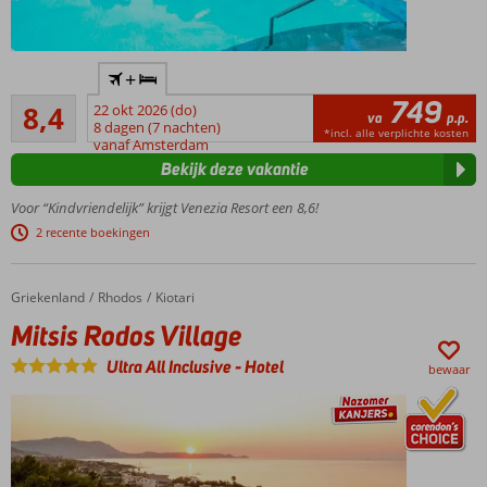
All
+
Inclusive
749
Zeer goed
genieten!
8,4
22 okt 2026 (do)
va
p.p.
281
8 dagen (7 nachten)
Waterpark
*incl. alle verplichte kosten
beoordelingen
vanaf Amsterdam
met 3
Bekijk deze vakantie
glijbanen en
splashgedeelte
Voor “Kindvriendelijk” krijgt Venezia Resort een 8,6!
Boek een
2 recente boekingen
kamer met
bubbelbad of
privézwembad
Griekenland
Mitsis Rodos Village
Home
Rhodos
Kiotari
Fantastisch
Mitsis Rodos Village
adults only
gedeelte in
Ultra All Inclusive
-
Hotel
bewaar
Marrakesh
stijl
Nieuw
Cosmopolition
gedeelte met