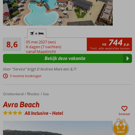
Direct
+
aan het
744
Aanrader
strand
8,6
05 mei 2027 (wo)
va
p.p.
667
met
8 dagen (7 nachten)
*incl. alle verplichte kosten
beoordelingen
vanaf Maastricht
prachtig
Bekijk deze vakantie
uitzicht
over
Voor “Service” krijgt D'Andrea Mare een 8,7!
zee
5 recente boekingen
Nabij
Rhodos-
Stad
Griekenland
Avra Beach
Home
Rhodos
Ixia
Perfect voor
Avra Beach
zonliefhebbers
én
All Inclusive
-
Hotel
bewaar
watersporters
Compact All
Inclusive hotel met