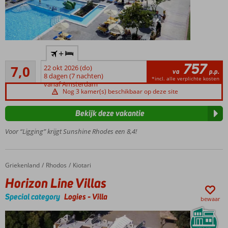
Een
+
waar
757
Voldoende/goed
paradijs
7,0
22 okt 2026 (do)
va
p.p.
93
voor
8 dagen (7 nachten)
*incl. alle verplichte kosten
beoordelingen
vanaf Amsterdam
jong en
Nog 3 kamer(s) beschikbaar op deze site
oud!
Een Italiaans à-
Bekijk deze vakantie
la-
carterestaurant
Voor “Ligging” krijgt Sunshine Rhodes een 8,4!
Direct aan
eigen
privéstrand
Griekenland
Horizon Line Villas
Home
Rhodos
Kiotari
Horizon Line Villas
Special category
Logies
-
Villa
bewaar