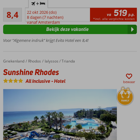
+
accommodatie
519
Zeer goed
8,4
22 okt 2026 (do)
Ca. 1
va
p.p.
69
8 dagen (7 nachten)
km
*incl. alle verplichte kosten
beoordelingen
vanaf Amsterdam
van
Bekijk deze vakantie
het
strand
Voor “Algemene indruk” krijgt Evita Hotel een 8,4!
Kamers zijn
recentelijk
gerenoveerd
Griekenland
Sunshine Rhodes
Home
Rhodos
Ialyssos / Trianda
Sunshine Rhodes
All Inclusive
-
Hotel
bewaar