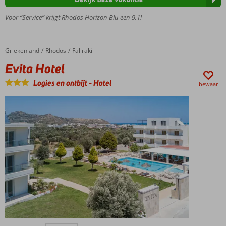
16 jaar
Vlak bij
Voor “Service” krijgt Rhodos Horizon Blu een 9,1!
het
strand
en
Griekenland
Evita Hotel
Home
Rhodos
Faliraki
Rhodos-
Stad
Evita Hotel
Een
Logies en ontbijt
-
Hotel
bewaar
Spa
Center
Heerlijk
uitgebreid
ontbijtbuffet
Kleinschalige