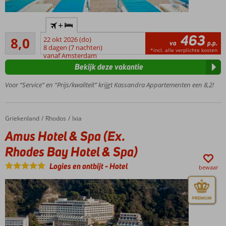
Op
+
korte
463
Zeer goed
afstand
8,0
22 okt 2026 (do)
va
p.p.
141
van het
8 dagen (7 nachten)
*incl. alle verplichte kosten
beoordelingen
vanaf Amsterdam
strand
Bekijk deze vakantie
en
Trianda
Voor “Service” en “Prijs/kwaliteit” krijgt Kassandra Appartementen een 8,2!
2
zwembaden
Ontbijt
Griekenland
Amus Hotel & Spa (Ex. Rhodes Bay Hotel & Spa)
Home
Rhodos
Ixia
ook
Amus Hotel & Spa (Ex.
mogelijk
Centrum
Rhodes Bay Hotel & Spa)
van
Logies en ontbijt
-
Hotel
Ialyssos
bewaar
op ca.
500
meter
Winkels en
restaurants