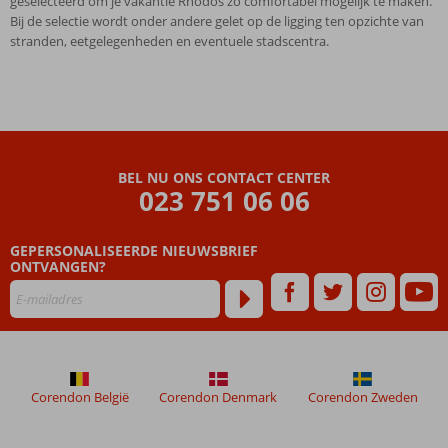
geselecteerd om je vakantie Rhodos zo comfortabel mogelijk te maken.
Bij de selectie wordt onder andere gelet op de ligging ten opzichte van
stranden, eetgelegenheden en eventuele stadscentra.
BEL NU ONS CONTACT CENTER
023 751 06 06
GEPERSONALISEERDE NIEUWSBRIEF
ONTVANGEN?
Corendon België
Corendon Denmark
Corendon Zweden