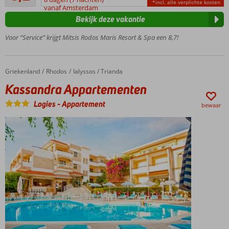
carterestaurants
*incl. alle verplichte kosten
beoordelingen
vanaf Amsterdam
en een
Bekijk deze vakantie
buffetrestaurant
Grieks brunchen
Voor “Service” krijgt Mitsis Rodos Maris Resort & Spa een 8,7!
in het
brunchrestaurant!
Plezier
Griekenland
Kassandra Appartementen
Home
Rhodos
Ialyssos / Trianda
voor
Kassandra Appartementen
jong
én
Logies
-
Appartement
bewaar
oud