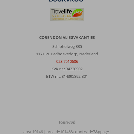
CORENDON VLIEGVAKANTIES
Schipholweg 335
1171 PL Badhoevedorp, Nederland
023 7510606
KvK nr.: 34220902
BTW nr.: 814395892 B01
TourWeb
©
area-10146
| areaId=10146&countryId=7&ppag=1