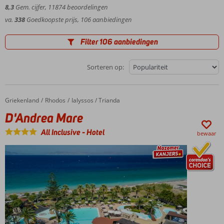
8,3
Gem. cijfer,
11874
beoordelingen
va.
338
Goedkoopste prijs, 106 aanbiedingen
Filter 106 aanbiedingen
Sorteren op:
Griekenland
D'Andrea Mare
Home
Rhodos
Ialyssos / Trianda
D'Andrea Mare
All Inclusive
-
Hotel
bewaar