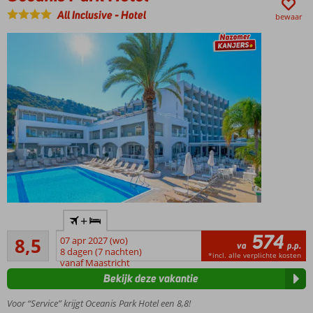
Miniclub
All Inclusive
-
Hotel
bewaar
en
minidisco
voor de
kinderen
Ruime
familiekamers
All
Inclusive
met
uitgebreide
buffetten
Nabij
+
het
574
Aanrader
strand
8,5
07 apr 2027 (wo)
va
p.p.
761
en
8 dagen (7 nachten)
*incl. alle verplichte kosten
beoordelingen
vanaf Maastricht
centrum
Bekijk deze vakantie
van Ixia
Restaurants
Voor “Service” krijgt Oceanis Park Hotel een 8,8!
en winkels