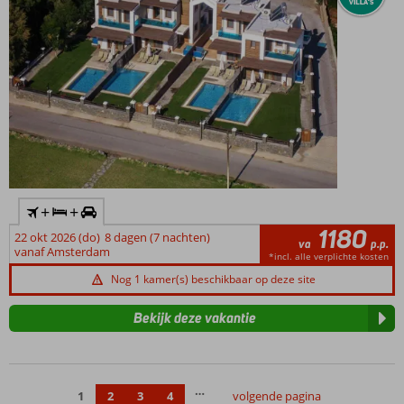
+
+
1180
22 okt 2026 (do)
8 dagen (7 nachten)
va
p.p.
vanaf Amsterdam
*incl. alle verplichte kosten
Nog 1 kamer(s) beschikbaar op deze site
Bekijk deze vakantie
…
1
2
3
4
volgende pagina