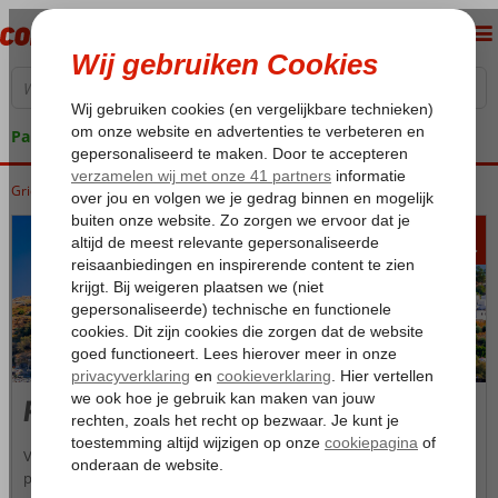
Pakketgarantie
Griekenland
Home
Rhodos
338
va
p.p.
Rhodos
Vakantie vieren op Rhodos betekent niet alleen genieten van de
paradijselijke drie-eenheid zon, zee en strand, maar ook van de