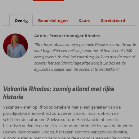
Overig
Beoordelingen
Kaart
Gerelateerd
Annie - Productmanager Rhodos
"Rhodos is absoluut mijn favoriete Griekse eiland. De oude
stad blijft altijd een beleving voor me, al ben ik er al 1000
keer geweest. Ik vind het vooral erg leuk om met de auto of
scooter het schilderachtige witte dorpje Lindos en de
idyllische baaitjes aan de oostkust te ontdekken."
Vakantie Rhodos: zonnig eiland met rijke
historie
Vakantie vieren op Rhodos betekent niet alleen genieten van de
paradijselijke drie-eenheid zon, zee en strand, maar ook van de
schitterende natuur en Griekse cultuur. Het eiland kent een rijk
historisch verleden en heeft vele monumenten die hieraan herinneren.
Bezoek bijvoorbeeld Lindos, het tegen een rots aangebouwde witte,
autovrije stadje, met op de top de oude Akropolis, een van de oudste