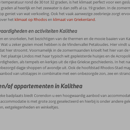
temperatuur rond de 30 tot 32 graden, is het klimaat perfect voor een gesla
 graden al heerlijk en het zeewater is dan zelfs al ca. 19 graden. In de z
op geniet van wat verkoeling. Ook het vaak aanwezige zeebriesje zorgt ervoor
over het
klimaat op Rhodos
en
klimaat van Griekenland
.
ardigheden en activiteiten Kalithea
n en snorkelen, het bezichtigen van de thermen en de mooie baaien van Kali
Wat u zeker gezien moet hebben is de Vlindervallei Petaloudes. Hier vindt 
dat hier stroomt. Voornamelijk in de zomermaanden krioelt het hier van de v
het plaatsje Lindos met haar typisch wit gepleisterde huisjes en de Acropoli
digheden, als tempels en kerkjes uit de rijke Griekse geschiedenis. In het nab
bezorgd dagje shoppen of avondje uit. Ook de hoofdstad Rhodos-Stad mag ni
 aanbod van uitstapjes in combinatie met een onbezorgde zon, zee en strand
en/of appartementen in Kalithea
ieke badplaats biedt Corendon u een hoogwaardig aanbod van accommodati
ccommodatie is met grote zorg geselecteerd en hierbij is onder andere gelet
n, eetgelegenheden en winkeltjes.