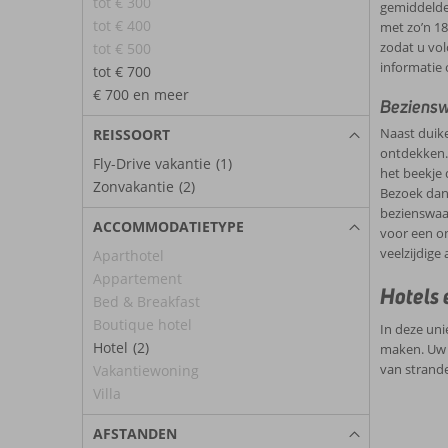
tot € 300
gemiddelde 
tot € 400
met zo’n 18
zodat u vol
tot € 500
informatie 
tot € 700
€ 700 en meer
Bezienswa
Naast duike
REISSOORT
ontdekken. 
Fly-Drive vakantie
(1)
het beekje 
Zonvakantie
(2)
Bezoek dan 
bezienswaar
ACCOMMODATIETYPE
voor een on
veelzijdige
Aparthotel
Appartement
Hotels 
Bed & Breakfast
Boutique hotel
In deze un
Hotel
(2)
maken. Uw a
van strande
Vakantiewoning
Villa
AFSTANDEN