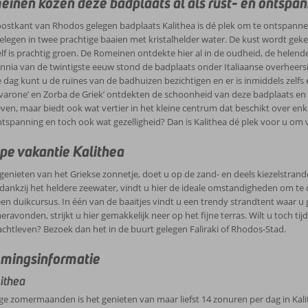
inen kozen deze badplaats al als rust- en ontspan
ostkant van Rhodos gelegen badplaats Kalithea is dé plek om te ontspannen. 
elegen in twee prachtige baaien met kristalhelder water. De kust wordt ge
elf is prachtig groen. De Romeinen ontdekte hier al in de oudheid, de hel
nnia van de twintigste eeuw stond de badplaats onder Italiaanse overheersi
dag kunt u de ruïnes van de badhuizen bezichtigen en er is inmiddels zelfs 
arone’ en Zorba de Griek’ ontdekten de schoonheid van deze badplaats en koz
even, maar biedt ook wat vertier in het kleine centrum dat beschikt over enke
ntspanning en toch ook wat gezelligheid? Dan is Kalithea dé plek voor u om v
e vakantie Kalithea
nieten van het Griekse zonnetje, doet u op de zand- en deels kiezelstrand
 dankzij het heldere zeewater, vindt u hier de ideale omstandigheden om te d
en duikcursus. In één van de baaitjes vindt u een trendy strandtent waar u g
ravonden, strijkt u hier gemakkelijk neer op het fijne terras. Wilt u toch t
chtleven? Bezoek dan het in de buurt gelegen Faliraki of Rhodos-Stad.
mingsinformatie
ithea
ge zomermaanden is het genieten van maar liefst 14 zonuren per dag in Kali