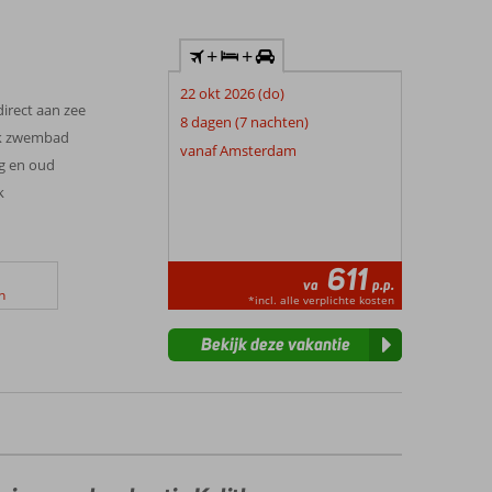
+
+
22 okt 2026 (do)
irect aan zee
8 dagen (7 nachten)
jk zwembad
vanaf Amsterdam
g en oud
k
611
va
p.p.
n
*incl. alle verplichte kosten
Bekijk deze vakantie