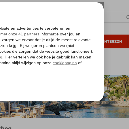
NTIE
VERRE REIZEN
ALL INCLUSIVE
WINTERZON
 annuleren*
nd
Rhodos
Rhodos
Kalithea
thea