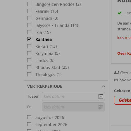
(2)
Bingoreizen Rhodos
(16)
Faliraki
Ru
(3)
Gennadi
De aan 
(14)
Ialyssos / Trianda
strande
(19)
Ixia
Goed
uitstek
lees me
Kalithea
thermen
Ongerem
(13)
Kiotari
mateloo
beschutt
Ook de 
(5)
Kolymbia
Over K
Best
duiksch
voor tal
(6)
Lindos
‘verkoel
winkeltj
(25)
Weer 
Rhodos-Stad
om vaka
8,2
Gem. ci
(1)
Theologos
In de z
va.
567
Goe
een gem
VERTREKPERIODE
Bezien
voorjaar
Gekozen 
graden 
Tussen
Naast d
Griek
Bekijk 
eiland 
En
Hotel
gelegen
wat cul
augustus 2026
In deze
u tal va
september 2026
te make
discoth