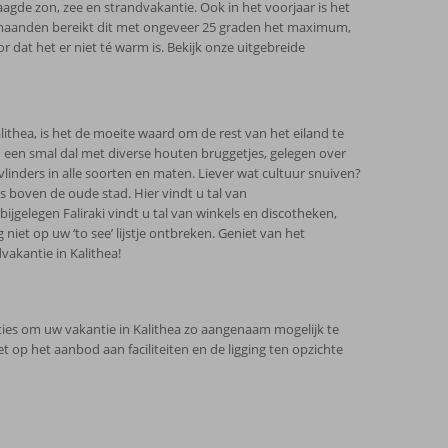
agde zon, zee en strandvakantie. Ook in het voorjaar is het
omermaanden bereikt dit met ongeveer 25 graden het maximum,
 dat het er niet té warm is. Bekijk onze uitgebreide
thea, is het de moeite waard om de rest van het eiland te
u een smal dal met diverse houten bruggetjes, gelegen over
linders in alle soorten en maten. Liever wat cultuur snuiven?
s boven de oude stad. Hier vindt u tal van
ijgelegen Faliraki vindt u tal van winkels en discotheken,
et op uw ‘to see’ lijstje ontbreken. Geniet van het
vakantie in Kalithea!
es om uw vakantie in Kalithea zo aangenaam mogelijk te
 op het aanbod aan faciliteiten en de ligging ten opzichte