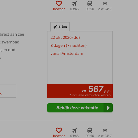
zon, zee en strandvakantie in Kalithea!
bewaar
03:45
00:50
okt 24°
C
+
irect aan zee
22 okt 2026 (do)
jk zwembad
8 dagen (7 nachten)
g en oud
vanaf Amsterdam
k
567
va
p.p.
n
*incl. alle verplichte kosten
Bekijk deze vakantie
bewaar
03:45
00:50
okt 24°
C