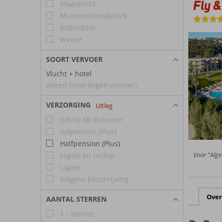
Fly &
Maastricht
Münster/Osnabrück
Rotterdam
Weeze
SOORT VERVOER
Vlucht + hotel
Alleen hotel (eigen vervoer)
VERZORGING
Uitleg
(Ultra) All Inclusive
Volpension (Plus)
Halfpension (Plus)
Voor “Alge
Logies en ontbijt
Logies
Volgens beschrijving
Over
AANTAL STERREN
1 - sterren