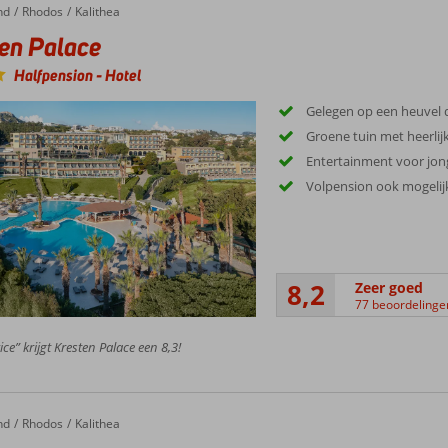
e van stranden, eetgelegenheden en winkeltjes.
van het veelzijdige aanbod van uitstapjes in combinatie met een onbezorgde 
nd
Rhodos
Kalithea
en Palace
Halfpension
-
Hotel
Gelegen op een heuvel d
Groene tuin met heerli
Entertainment voor jon
Volpension ook mogelij
8,2
Zeer goed
77 beoordelinge
ce” krijgt Kresten Palace een 8,3!
nd
Rhodos
Kalithea