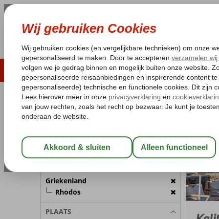
LAST MINUTE
ZOMER 2026
ZONVAKA
Pakketgarantie
Laagsteprijsgarantie*
Gratis
REISGEZELSCHAP
Griekenla
Home
Kamer 1:
2 Personen
Wijzig Reisgezelschap
BESTEMMING
Griekenland
Rhodos
PLAATS
Kali