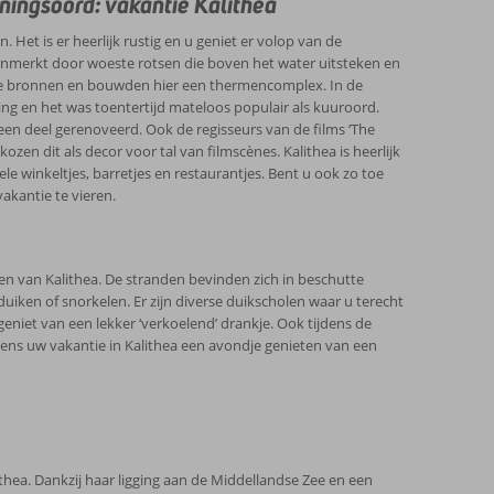
ningsoord: vakantie Kalithea
Het is er heerlijk rustig en u geniet er volop van de
kenmerkt door woeste rotsen die boven het water uitsteken en
ende bronnen en bouwden hier een thermencomplex. In de
ng en het was toentertijd mateloos populair als kuuroord.
een deel gerenoveerd. Ook de regisseurs van de films ‘The
en dit als decor voor tal van filmscènes. Kalithea is heerlijk
le winkeltjes, barretjes en restaurantjes. Bent u ook zo toe
akantie te vieren.
en van Kalithea. De stranden bevinden zich in beschutte
uiken of snorkelen. Er zijn diverse duikscholen waar u terecht
eniet van een lekker ‘verkoelend’ drankje. Ook tijdens de
ijdens uw vakantie in Kalithea een avondje genieten van een
thea. Dankzij haar ligging aan de Middellandse Zee en een