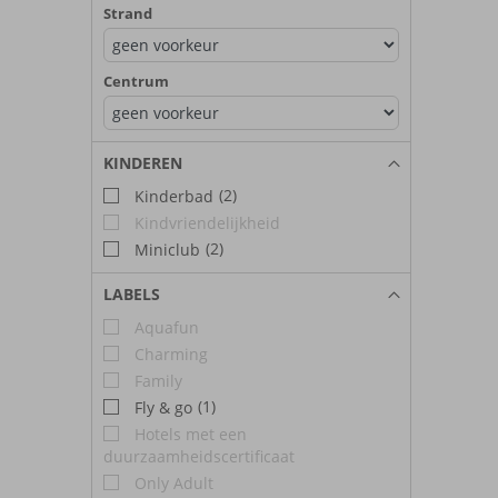
Strand
Centrum
KINDEREN
(2)
Kinderbad
Kindvriendelijkheid
(2)
Miniclub
LABELS
Aquafun
Charming
Family
(1)
Fly & go
Hotels met een
duurzaamheidscertificaat
Only Adult