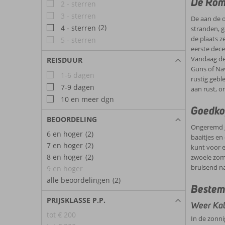
De Rome
2 - sterren
3 - sterren
De aan de o
(2)
4 - sterren
stranden, g
de plaats z
5 - sterren
eerste dece
Vandaag de 
REISDUUR
Guns of Nav
1-6 dagen
rustig gebl
7-9 dagen
aan rust, o
10 en meer dgn
Goedkop
BEOORDELING
Ongeremd ge
6 en hoger
(2)
baaitjes en
7 en hoger
(2)
kunt voor e
8 en hoger
(2)
zwoele zome
bruisend na
9 en hoger
alle beoordelingen
(2)
Bestem
PRIJSKLASSE P.P.
Weer Kal
tot € 200
In de zonni