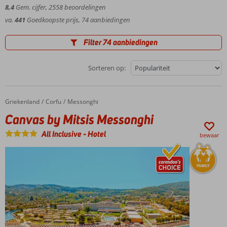
8,4
Gem. cijfer,
2558
beoordelingen
schitterende verlaten kiezel- en zandstranden liggen. Ze zijn
va.
441
Goedkoopste prijs, 74 aanbiedingen
kindvriendelijk en ideaal om tot rust te komen.
Filter 74 aanbiedingen
Sorteren op:
Griekenland
Canvas by Mitsis Messonghi
Home
Corfu
Messonghi
Canvas by Mitsis Messonghi
All Inclusive
-
Hotel
bewaar