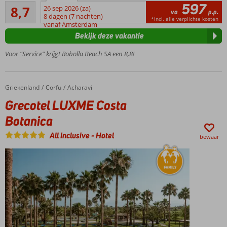
597
Aanrader
met
8,7
26 sep 2026 (za)
va
p.p.
30
geweldig
8 dagen (7 nachten)
*incl. alle verplichte kosten
beoordelingen
vanaf Amsterdam
uitzicht
Bekijk deze vakantie
Direct
aan het
Voor “Service” krijgt Robolla Beach SA een 8,8!
strand
gelegen
Prachtige
Griekenland
Grecotel LUXME Costa Botanica
Home
Corfu
Acharavi
zwembaden
Grecotel LUXME Costa
Halfpension
ook
Botanica
mogelijk
All Inclusive
-
Hotel
bewaar