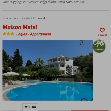
In het
Voor “Ligging” en “Service” krijgt Iliada Beach Hotel een 8,8!
levendige
Gouvia
Geniet van
Griekenland
Maison Metel
Home
Corfu
Kontokali
de Griekse
Maison Metel
gastvrijheid
Logies
-
Appartement
bewaar
Omgeven
+
door een