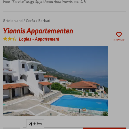
centrum
Voor “Service” krijgt Spyridoula Apartments een 9,1!
Gouvia
Zwembad
en apart
Griekenland
Yiannis Appartementen
Home
Corfu
Barbati
kinderbad
Yiannis Appartementen
Logies en
Ontbijt of
Logies
-
Appartement
bewaar
Halfpension
ook
mogelijk
Verblijf in
+
studio of