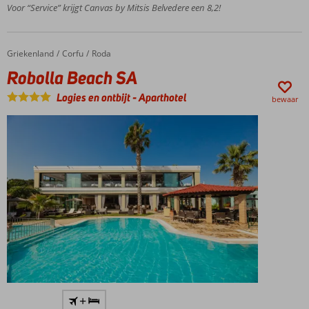
Voor “Service” krijgt Canvas by Mitsis Belvedere een 8,2!
livemuziek
Geniet
van
het
Griekenland
Robolla Beach SA
Home
Corfu
Roda
uitzicht
Robolla Beach SA
op zee
Logies en ontbijt
-
Aparthotel
Heerlijk
bewaar
o.b.v. All
Inclusive
Rustig
+
gelegen