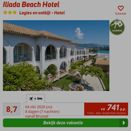
Iliada Beach Hotel
met
uitzicht
Logies en ontbijt
-
Hotel
bewaar
op zee
Charmant
+
verblijf
741
Aanrader
aan zee
8,7
04 okt 2026 (zo)
va
p.p.
19
8 dagen (7 nachten)
Aan
*incl. alle verplichte kosten
beoordelingen
vanaf Brussel
het
Bekijk deze vakantie
strand