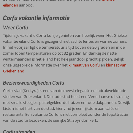
eilanden
aanbod.
Corfu vakantie informatie
Weer Corfu
Tijdens je vakantie Corfu kun je genieten van heerlijk weer. Het Griekse
vakantie eiland Corfu is gezegend met zachte lentes en warme zomers.
In het voorjaar ligt de temperatuur altijd boven de 20 graden en in de
zomer lopen temperaturen op tot 32 graden. En dankzij de natte
wintermaanden is het eiland het hele jaar door prachtig groen. Bekijk
onze uitgebreide informatie over het
klimaat van Corfu
en
klimaat van
Griekenland
Bezienswaardigheden Corfu
Corfu-stad (Kerkyra) is een van de meest elegante en indrukwekkende
steden van Griekenland. De oude stad heeft een Venetiaanse uitstraling
met smalle steegjes, pastelgekleurde huizen en rode dakpannen. De wijk
Liston is het hart van de stad, hier vind je een rijkdom aan cafés en
restaurants. Een vakantie Corfu is niet compleet zonder de topattractie
van de stad te bezoeken: de sierlijke St. Spyridon kerk.
Corfu stranden