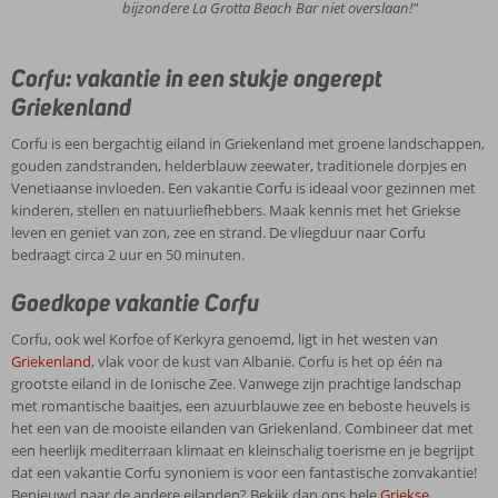
bijzondere La Grotta Beach Bar niet overslaan!"
Corfu: vakantie in een stukje ongerept
Griekenland
Corfu is een bergachtig eiland in Griekenland met groene landschappen,
gouden zandstranden, helderblauw zeewater, traditionele dorpjes en
Venetiaanse invloeden. Een vakantie Corfu is ideaal voor gezinnen met
kinderen, stellen en natuurliefhebbers. Maak kennis met het Griekse
leven en geniet van zon, zee en strand. De vliegduur naar Corfu
bedraagt circa 2 uur en 50 minuten.
Goedkope vakantie Corfu
Corfu, ook wel Korfoe of Kerkyra genoemd, ligt in het westen van
Griekenland
, vlak voor de kust van Albanië. Corfu is het op één na
grootste eiland in de Ionische Zee. Vanwege zijn prachtige landschap
met romantische baaitjes, een azuurblauwe zee en beboste heuvels is
het een van de mooiste eilanden van Griekenland. Combineer dat met
een heerlijk mediterraan klimaat en kleinschalig toerisme en je begrijpt
dat een vakantie Corfu synoniem is voor een fantastische zonvakantie!
Benieuwd naar de andere eilanden? Bekijk dan ons hele
Griekse