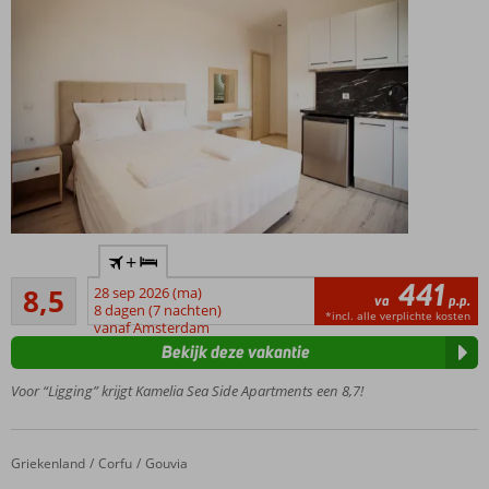
entertainmentmogelijkheden
Op
+
steenworp
441
Aanrader
afstand
8,5
28 sep 2026 (ma)
va
p.p.
27
van het
8 dagen (7 nachten)
*incl. alle verplichte kosten
beoordelingen
vanaf Amsterdam
strand
Bekijk deze vakantie
Op
loopafstand
Voor “Ligging” krijgt Kamelia Sea Side Apartments een 8,7!
van Agios
Georgios
Kleinschalige
Griekenland
Cook's Club Corfu
Home
Corfu
Gouvia
accommodatie