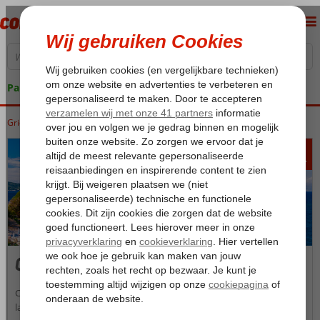
Pakketgarantie
Griekenland
Home
Corfu
441
va
p.p.
Corfu
Corfu is een bergachtig eiland in Griekenland met groene
landschappen, gouden zandstranden, helderblauw zeewater,