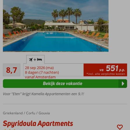
Canvas
by
Mitsis:
Making
Simple
Special
Kleinschalige
+
accommodatie
551
Aanrader
8,7
28 sep 2026 (ma)
Moderne
va
p.p.
57
8 dagen (7 nachten)
studio's en
*incl. alle verplichte kosten
beoordelingen
vanaf Amsterdam
appartementen
Bekijk deze vakantie
Comfortabele
appartementen
Voor “Eten” krijgt Kamelia Appartementen een 9,1!
voor een
zorgeloos
verblijf
Griekenland
Spyridoula Apartments
Home
Corfu
Gouvia
Rustige
Spyridoula Apartments
ligging