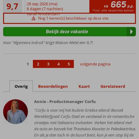
665
Uitmuntend
geweldige
9,7
28 sep 2026 (ma)
va
p.p.
22
tuin
8 dagen (7 nachten)
*incl. alle verplichte kosten
beoordelingen
vanaf Amsterdam
Zeer
Nog 1 kamer(s) beschikbaar op deze site
charmant
kleinschalig
Bekijk deze vakantie
complex
Voor “Algemene indruk” krijgt Maison Metel een 9,7!
Een
oase
van rust
met
1
2
3
4
5
volgende pagina
prachtig
uitzicht
Ruime lichte
Overig
Beoordelingen
Kaart
Gerelateerd
appartementen
Nabij het
Annie - Productmanager Corfu
heerlijke
zandstrand
"Corfu is voor mij het leukste Griekse eiland! Bezoek
van
Werelderfgoed Corfu-Stad en verdwaal in de romantische
Kontokali
straatjes met Italiaanse invloeden. Verken het eiland met
de auto en bezoek het Theotokos klooster in Paleokastritsa.
En als je dan toch in de buurt bent, kun je een stop bij de