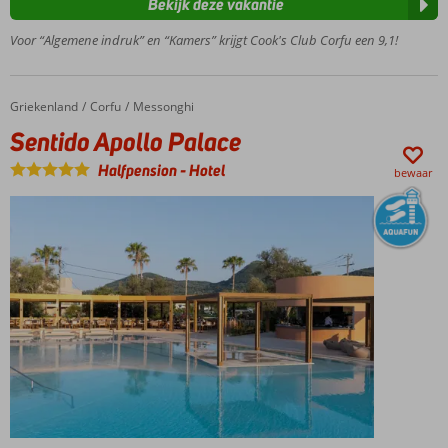
heuvel
Bekijk deze vakantie
met
Voor “Algemene indruk” en “Kamers” krijgt Cook's Club Corfu een 9,1!
geweldig
uitzicht
Nabij
prachtig
Griekenland
Sentido Apollo Palace
Home
Corfu
Messonghi
strand
Sentido Apollo Palace
Het
Halfpension
-
Hotel
centrum
bewaar
van Gouvia
op
loopafstand