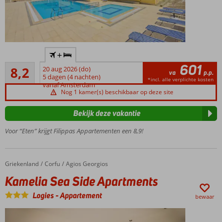
In het
+
centrum
601
Zeer goed
van
8,2
20 aug 2026 (do)
va
p.p.
89
Gouvia
5 dagen (4 nachten)
*incl. alle verplichte kosten
beoordelingen
vanaf Amsterdam
Ca.
Nog 1 kamer(s) beschikbaar op deze site
300
meter
Bekijk deze vakantie
van
het
Voor “Eten” krijgt Filippas Appartementen een 8,9!
strand
Kleinschalig
complex
Griekenland
Kamelia Sea Side Apartments
Home
Corfu
Agios Georgios
Heerlijk
Kamelia Sea Side Apartments
buitenzwembad
met
Logies
-
Appartement
bewaar
zonneterras
Veel restaurants, bars en