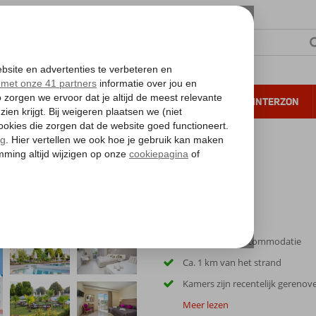
NTIE
VERRE REIZEN
ALL INCLUSIVE
WINTERZON
 annuleren*
Kleinschalige accommodatie
Ca. 1 km van het strand
Kamers zijn recentelijk gerenov
Meer lezen