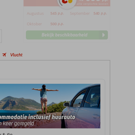
*incl. alle verplichte kosten
Augustus
545
p.p.
September
540
p.p.
Oktober
500
p.p.
Bekijk beschikbaarheid
Vlucht
ly & Go