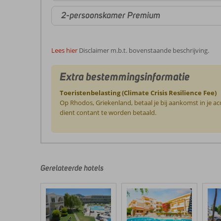
2-persoonskamer Premium
Lees hier
Disclaimer m.b.t. bovenstaande beschrijving.
Extra bestemmingsinformatie
Toeristenbelasting (Climate Crisis Resilience Fee)
Op Rhodos, Griekenland, betaal je bij aankomst in je a
dient contant te worden betaald.
De
beoordelingen
zijn
door
Gerelateerde hotels
onze
klanten
geschreven
na
hun