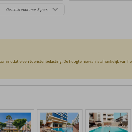
Geschikt voor max 3 pers.
ccommodatie een toeristenbelasting. De hoogte hiervan is afhankelijk van h