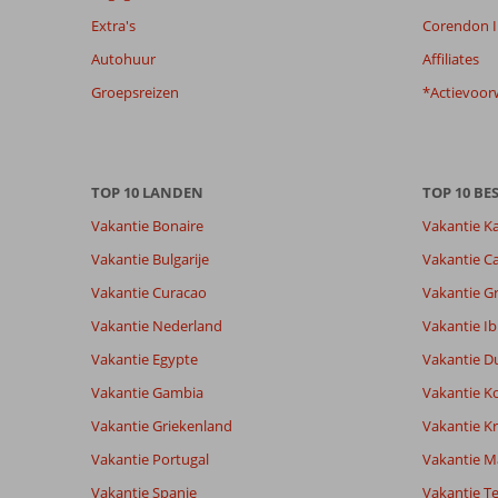
beoordelingen
Extra's
Corendon I
te
Autohuur
Affiliates
garanderen.
Meer
Groepsreizen
*Actievoor
info
over
onze
beoordelingen.
TOP 10 LANDEN
TOP 10 B
Vakantie Bonaire
Vakantie K
Totale score
Scoreverdeling
8,4
Algemene indruk
8,4
Eten
Vakantie Bulgarije
Vakantie Ca
Gebaseerd op:
Ligging
8,1
Kamers
69
Vakantie Curacao
Vakantie G
Zeer goed
Service
8,3
Kindvriende
beoordelingen
Prijs/kwaliteit
8,2
Wifi kwalite
Vakantie Nederland
Vakantie Ib
Vakantie Egypte
Vakantie D
Vakantie Gambia
Vakantie K
Ervaringen
Taal
van onze
Nederlands (NL) (59)
Vakantie Griekenland
Vakantie Kr
klanten
Vakantie Portugal
Vakantie M
Vakantie Spanje
Vakantie Te