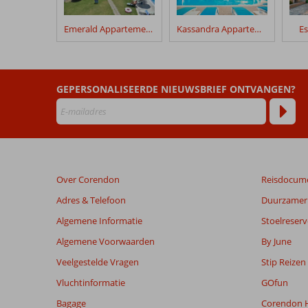
verblijf
in
Emerald Appartementen
Kassandra Appartementen
Es
Evita
Hotel
Beoordelingen
GEPERSONALISEERDE NIEUWSBRIEF ONTVANGEN?
die
ouder
zijn
dan
48
maanden
Over Corendon
Reisdocum
worden
niet
Adres & Telefoon
Duurzamer 
meer
Algemene Informatie
Stoelreserv
weergegeven
om
Algemene Voorwaarden
By June
de
Veelgestelde Vragen
Stip Reizen
relevantie
van
Vluchtinformatie
GOfun
de
Bagage
Corendon H
getoonde