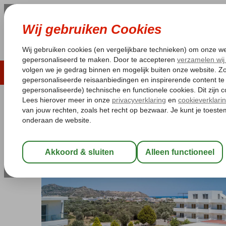
LAST MINUTE
ZOMER 2026
ZONVAKA
Pakketgarantie
Laagsteprijsgarantie*
Gratis
Griekenland
Home
Rhodos
Faliraki
Evita Hotel
Evita Hotel
Logies en ontbijt
-
Hotel