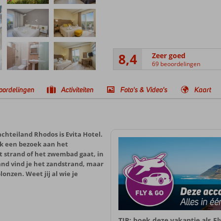
8,4
Zeer goed
69 beoordelingen
oordelingen
Activiteiten
Foto's & Video's
Kaart
chteiland Rhodos is Evita Hotel.
jk een bezoek aan het
et strand of het zwembad gaat, in
tand vind je het zandstrand, maar
lonzen. Weet jij al wie je
TIP: boek deze vakantie als F