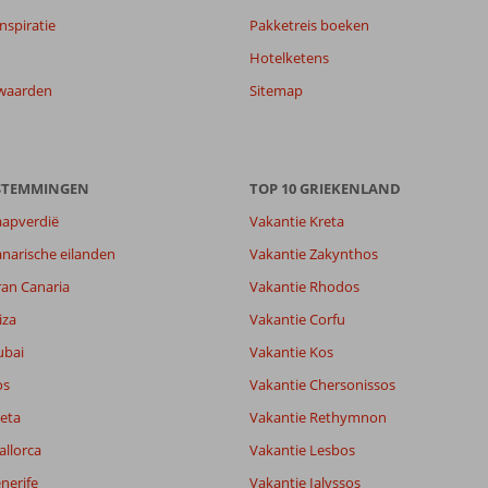
nspiratie
Pakketreis boeken
Hotelketens
waarden
Sitemap
ESTEMMINGEN
TOP 10 GRIEKENLAND
aapverdië
Vakantie Kreta
7,7
narische eilanden
Vakantie Zakynthos
8,2
ran Canaria
Vakantie Rhodos
lijk
7,7
it
7,5
iza
Vakantie Corfu
ubai
Vakantie Kos
os
Vakantie Chersonissos
Filter reisgezelschap
Sorteren op
Alle
datum (nieuw > oud)
eta
Vakantie Rethymnon
allorca
Vakantie Lesbos
nerife
Vakantie Ialyssos