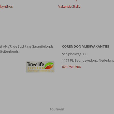
akynthos
Vakantie Stalis
et ANVR, de Stichting Garantiefonds
CORENDON VLIEGVAKANTIES
iteitenfonds.
Schipholweg 335
1171 PL Badhoevedorp, Nederlan
023 7510606
TourWeb