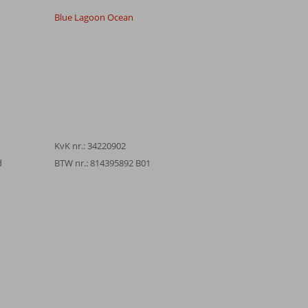
Blue Lagoon Ocean
KvK nr.: 34220902
d
BTW nr.: 814395892 B01