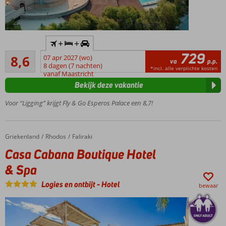
Inclusief
+
+
huurauto
729
Aanrader
8,6
07 apr 2027 (wo)
Direct aan
va
p.p.
7
8 dagen (7 nachten)
het
*incl. alle verplichte kosten
beoordelingen
vanaf Maastricht
zandstrand
Bekijk deze vakantie
Zwembad
en een
Voor “Ligging” krijgt Fly & Go Esperos Palace een 8,7!
lazy river
Een
Spa
Griekenland
Casa Cabana Boutique Hotel & Spa
Home
Rhodos
Faliraki
Center
Casa Cabana Boutique Hotel
& Spa
Logies en ontbijt
-
Hotel
bewaar