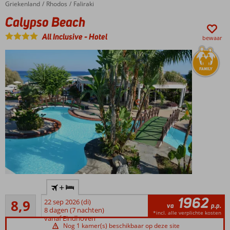
Griekenland
Calypso Beach
Home
Rhodos
Faliraki
Gratis
Calypso Beach
shuttleservice
naar het
All Inclusive
-
Hotel
bewaar
strand
Op ca.
2,5km
van
Kalithea
Direct
+
aan
1962
Aanrader
het
8,9
22 sep 2026 (di)
va
p.p.
18
strand
8 dagen (7 nachten)
*incl. alle verplichte kosten
beoordelingen
vanaf Eindhoven
Op ca.
Nog 1 kamer(s) beschikbaar op deze site