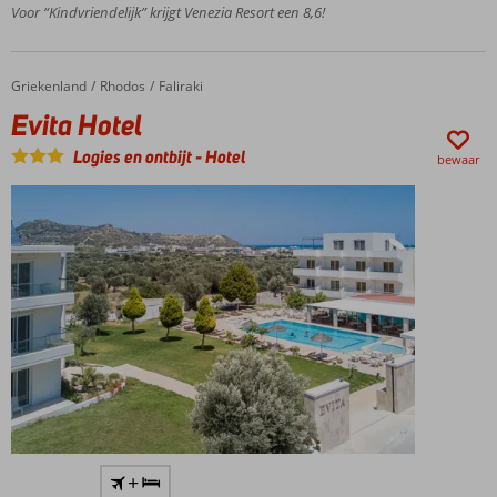
splashgedeelte
Voor “Kindvriendelijk” krijgt Venezia Resort een 8,6!
Boek een
kamer met
bubbelbad of
Griekenland
Evita Hotel
Home
Rhodos
Faliraki
privézwembad
Evita Hotel
Fantastisch
adults only
Logies en ontbijt
-
Hotel
bewaar
gedeelte in
Marrakesh
stijl
Nieuw
Cosmopolition
gedeelte met
Griekse
taverna
Kleinschalige
+
accommodatie