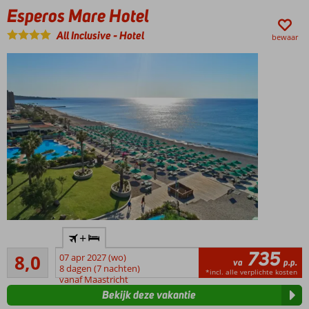
Esperos Mare Hotel
All Inclusive
-
Hotel
bewaar
Rustige
+
ligging
735
Zeer goed
8,0
07 apr 2027 (wo)
Direct aan
va
p.p.
3
8 dagen (7 nachten)
het
*incl. alle verplichte kosten
beoordelingen
vanaf Maastricht
privéstrand
Bekijk deze vakantie
Lazy