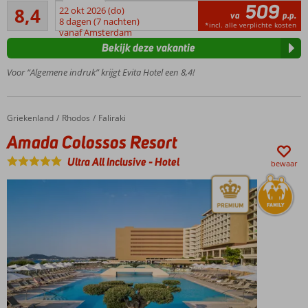
509
Zeer goed
8,4
22 okt 2026 (do)
Ca. 1
va
p.p.
69
8 dagen (7 nachten)
km
*incl. alle verplichte kosten
beoordelingen
vanaf Amsterdam
van
Bekijk deze vakantie
het
strand
Voor “Algemene indruk” krijgt Evita Hotel een 8,4!
Kamers zijn
recentelijk
gerenoveerd
Griekenland
Amada Colossos Resort
Home
Rhodos
Faliraki
Amada Colossos Resort
Ultra All Inclusive
-
Hotel
bewaar