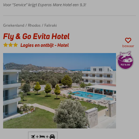
River
Voor “Service” krijgt Esperos Mare Hotel een 9,3!
zwembad
Ook
familiekamers
Griekenland
Fly & Go Evita Hotel
Home
Rhodos
Faliraki
beschikbaar
Fly & Go Evita Hotel
Logies en ontbijt
-
Hotel
bewaar
Inclusief
+
+
huurauto