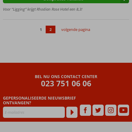
en Faliraki
Groot
Voor “Ligging” krijgt Rhodian Rose Hotel een 8,3!
zwembad
met
kinderbad
1
2
volgende pagina
Rustige
ligging
Vriendelijk
personeel
en relaxte
sfeer
BEL NU ONS CONTACT CENTER
023 751 06 06
GEPERSONALISEERDE NIEUWSBRIEF
ONTVANGEN?