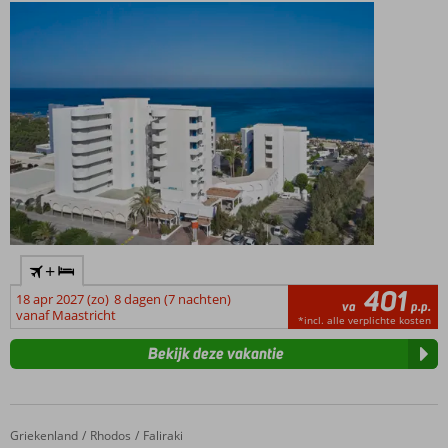
Baai
Zwembad
en
kinderbad
Op ca. 1,5
km van
de
bruisende
badplaats
Faliraki
+
401
18 apr 2027 (zo)
8 dagen (7 nachten)
va
p.p.
vanaf Maastricht
*incl. alle verplichte kosten
Bekijk deze vakantie
Griekenland
Esperos Mare Hotel
Home
Rhodos
Faliraki