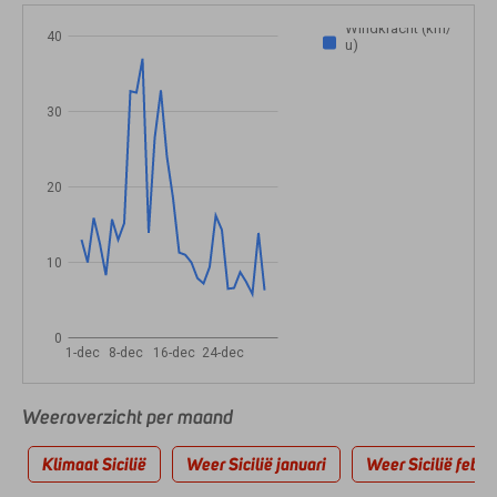
Windkracht (km/
40
u)
30
20
10
0
1-dec
8-dec
16-dec
24-dec
Weeroverzicht per maand
Klimaat Sicilië
Weer Sicilië januari
Weer Sicilië febru