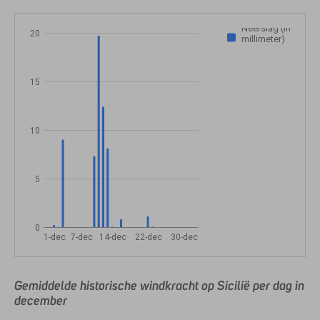
Neerslag (in
20
millimeter)
15
10
5
0
1-dec
7-dec
14-dec
22-dec
30-dec
Gemiddelde historische windkracht op Sicilië per dag in
december