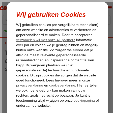
Pakketgarantie
Home
Weer en temperatuur op Sicilië in december
Weer en temperatuur op Sicilië in
december
Sicilië overzicht voor december
Maximum temperatuur:
18,9°C
Minimum temperatuur (nacht):
13,2°C
Dagen met regen:
10