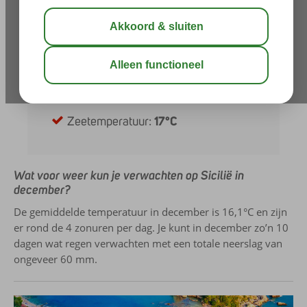
Neerslag:
60 mm
Zonuren per dag:
4
Uren daglicht:
10
UV-index:
2
Zeetemperatuur:
17°C
Wat voor weer kun je verwachten op Sicilië in
december?
De gemiddelde temperatuur in december is 16,1°C en zijn
er rond de 4 zonuren per dag. Je kunt in december zo’n 10
dagen wat regen verwachten met een totale neerslag van
ongeveer 60 mm.