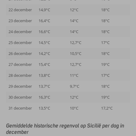
22 december
14,9°C
12°C
18°C
23 december
16,4°C
14°C
18°C
24 december
16,6°C
14°C
18°C
25 december
14,5°C
12,7°C
17°C
26 december
14,2°C
10,5°C
18°C
27 december
15,4°C
12,7°C
19°C
28 december
13,8°C
11°C
17°C
29 december
13,7°C
9,7°C
18°C
30 december
16,3°C
12°C
19°C
31 december
13,5°C
10°C
17,2°C
Gemiddelde historische regenval op Sicilië per dag in
december