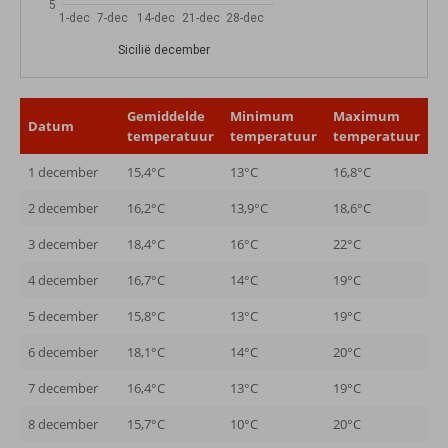
5
1-dec
7-dec
14-dec
21-dec
28-dec
Sicilië december
Gemiddelde
Minimum
Maximum
Datum
temperatuur
temperatuur
temperatuur
1 december
15,4°C
13°C
16,8°C
2 december
16,2°C
13,9°C
18,6°C
3 december
18,4°C
16°C
22°C
4 december
16,7°C
14°C
19°C
5 december
15,8°C
13°C
19°C
6 december
18,1°C
14°C
20°C
7 december
16,4°C
13°C
19°C
8 december
15,7°C
10°C
20°C