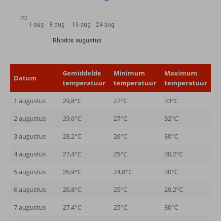
20
1-aug
8-aug
16-aug
24-aug
Rhodos augustus
Gemiddelde
Minimum
Maximum
Datum
temperatuur
temperatuur
temperatuur
1 augustus
29,8°C
27°C
33°C
2 augustus
29,6°C
27°C
32°C
3 augustus
28,2°C
26°C
30°C
4 augustus
27,4°C
25°C
30,2°C
5 augustus
26,9°C
24,8°C
30°C
6 augustus
26,8°C
25°C
29,2°C
7 augustus
27,4°C
25°C
30°C