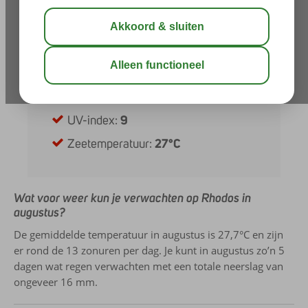
Dagen met regen:
5
Neerslag:
16 mm
Zonuren per dag:
13
Uren daglicht:
13
UV-index:
9
Zeetemperatuur:
27°C
Wat voor weer kun je verwachten op Rhodos in
augustus?
De gemiddelde temperatuur in augustus is 27,7°C en zijn
er rond de 13 zonuren per dag. Je kunt in augustus zo’n 5
dagen wat regen verwachten met een totale neerslag van
ongeveer 16 mm.