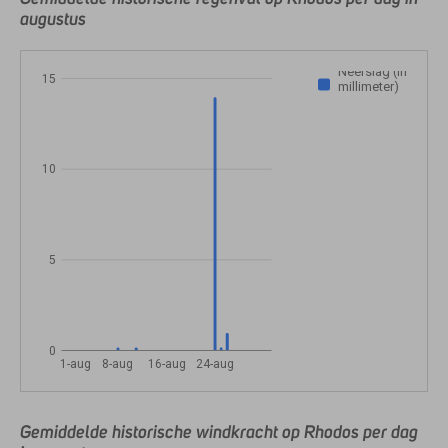
augustus
Neerslag (in
15
millimeter)
10
5
0
1-aug
8-aug
16-aug
24-aug
Gemiddelde historische windkracht op Rhodos per dag