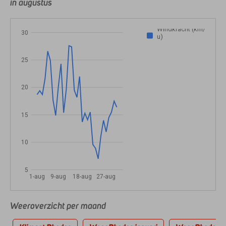
in augustus
Windkracht (km/
30
u)
25
20
15
10
5
1-aug
9-aug
18-aug
27-aug
Weeroverzicht per maand