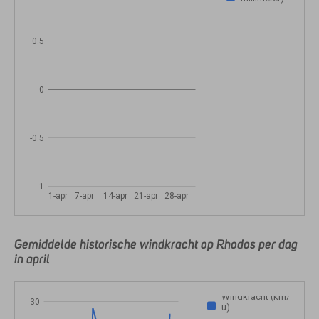
0.5
0
-0.5
-1
1-apr
7-apr
14-apr
21-apr
28-apr
Gemiddelde historische windkracht op Rhodos per dag
in april
Windkracht (km/
30
u)