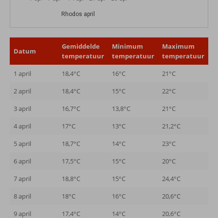
Rhodos april
Gemiddelde
Minimum
Maximum
Datum
temperatuur
temperatuur
temperatuur
1 april
18,4°C
16°C
21°C
2 april
18,4°C
15°C
22°C
3 april
16,7°C
13,8°C
21°C
4 april
17°C
13°C
21,2°C
5 april
18,7°C
14°C
23°C
6 april
17,5°C
15°C
20°C
7 april
18,8°C
15°C
24,4°C
8 april
18°C
16°C
20,6°C
9 april
17,4°C
14°C
20,6°C