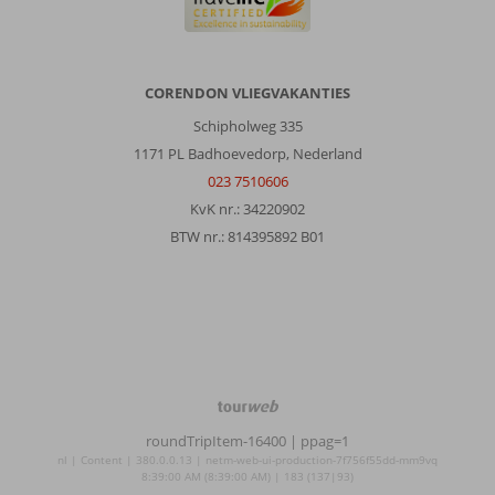
CORENDON VLIEGVAKANTIES
Schipholweg 335
1171 PL Badhoevedorp, Nederland
023 7510606
KvK nr.: 34220902
BTW nr.: 814395892 B01
TourWeb
©
roundTripItem-16400
| ppag=1
NetMatch
nl | Content | 380.0.0.13 | netm-web-ui-production-7f756f55dd-mm9vq
8:39:00 AM (8:39:00 AM) | 183 (137|93)