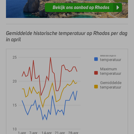
Bekijk ons aanbod op Rhodos
Gemiddelde historische temperatuur op Rhodos per dag
in april
Minimum
25
temperatuur
Maximum
temperatuur
20
Gemiddelde
temperatuur
15
10
1-apr
7-apr
14-apr
21-apr
28-apr