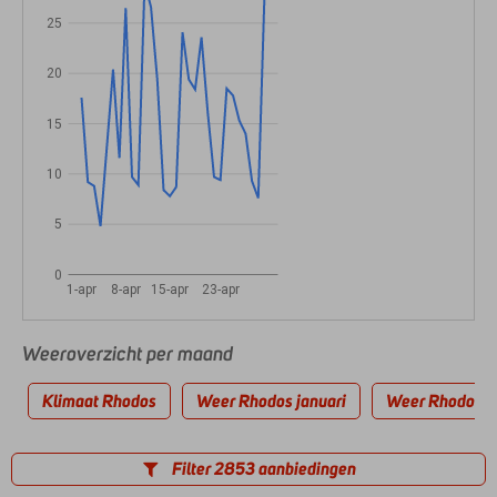
25
20
15
10
5
0
1-apr
8-apr
15-apr
23-apr
Weeroverzicht per maand
Klimaat Rhodos
Weer Rhodos januari
Weer Rhodos fe
Filter 2853 aanbiedingen