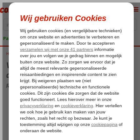
Pakketgarantie
Home
Weer en temperatuur op Rhodos in april
Weer en temperatuur op Rhodos in
april
Rhodos overzicht voor april
Maximum temperatuur:
21,2°C
Minimum temperatuur (nacht):
14,7°C
Dagen met regen:
0