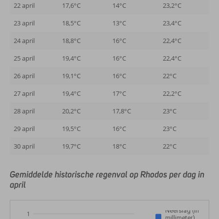
22 april
17,6°C
14°C
23,2°C
23 april
18,5°C
13°C
23,4°C
24 april
18,8°C
16°C
22,4°C
25 april
19,4°C
16°C
22,4°C
26 april
19,1°C
16°C
22°C
27 april
19,4°C
17°C
22,2°C
28 april
20,2°C
17,8°C
23°C
29 april
19,5°C
16°C
23°C
30 april
19,7°C
18°C
22°C
Gemiddelde historische regenval op Rhodos per dag in
april
Neerslag (in
1
millimeter)