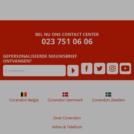
afstand
van
Tosmur
Ruime, nette
(familie)kamers
BEL NU ONS CONTACT CENTER
Kom
023 751 06 06
helemaal
tot rust
in de spa
GEPERSONALISEERDE NIEUWSBRIEF
ONTVANGEN?
Corendon België
Corendon Denmark
Corendon Zweden
Over Corendon
Adres & Telefoon