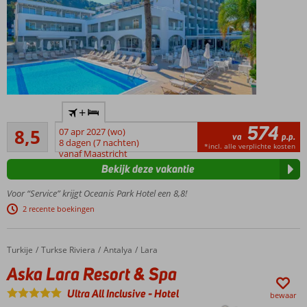
Nabij
+
het
574
Aanrader
strand
8,5
07 apr 2027 (wo)
va
p.p.
762
en
8 dagen (7 nachten)
*incl. alle verplichte kosten
beoordelingen
vanaf Maastricht
centrum
Bekijk deze vakantie
van Ixia
Restaurants
Voor “Service” krijgt Oceanis Park Hotel een 8,8!
en winkels
2 recente boekingen
op
loopafstand
Buffetrestaurant
Turkije
Aska Lara Resort & Spa
Home
Turkse Riviera
Antalya
Lara
met
Aska Lara Resort & Spa
showcooking
Verblijf
Ultra All Inclusive
-
Hotel
bewaar
op basis