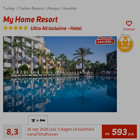
animatieprogramma
Adventure
Turkije
My Home Resort
Home
Turkse Riviera
Alanya
Avsallar
Park &
My Home Resort
Wet 'N
Wild
Ultra All Inclusive
-
Hotel
bewaar
Aquapark
voor
ultiem
plezier!
Culinair
genieten in
maar liefst 6 à-
la-
carterestaurants
Gemoedelijk
+
familiehotel
Zeer goed
met glijbanen,
8,3
26 sep 2026 (za)
5 dagen (4 nachten)
593
379
va
p.p.
comfortabele
vanaf Eindhoven
beoordelingen