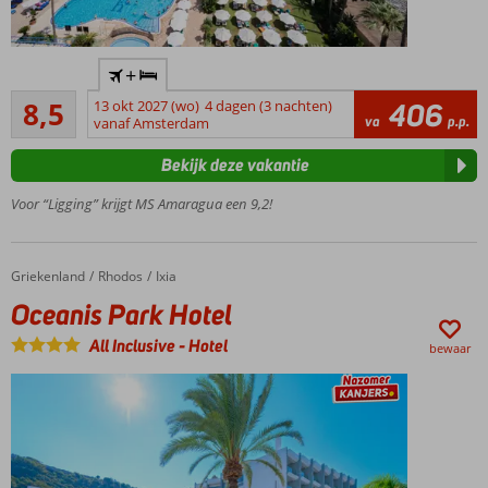
All
Inclusive
Aan de
concept
+
boulevard
Aanrader
en het
8,5
13 okt 2027 (wo)
4 dagen (3 nachten)
406
331
va
p.p.
strand
vanaf Amsterdam
beoordelingen
Een buffet- en
Bekijk deze vakantie
à-la-
carterestaurant
Voor “Ligging” krijgt MS Amaragua een 9,2!
Zwembad
met
uitzicht
Griekenland
Oceanis Park Hotel
Home
Rhodos
Ixia
over zee
Oceanis Park Hotel
Op
loopafstand
All Inclusive
-
Hotel
bewaar
van hartje
Carihuela
Halfpension
ook
mogelijk