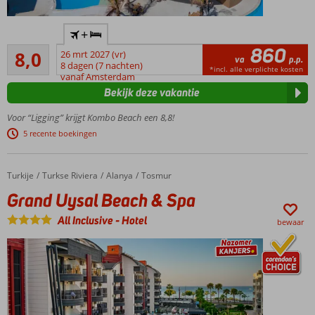
Direct aan
+
het
860
Zeer goed
zandstrand
8,0
26 mrt 2027 (vr)
va
p.p.
306
8 dagen (7 nachten)
Zwembad
*incl. alle verplichte kosten
beoordelingen
vanaf Amsterdam
met
Bekijk deze vakantie
glijbanen
Zeer
Voor “Ligging” krijgt Kombo Beach een 8,8!
vriendelijk
5 recente boekingen
en
behulpzaam
personeel
Turkije
Grand Uysal Beach & Spa
Home
Turkse Riviera
Alanya
Tosmur
All
Grand Uysal Beach & Spa
Inclusive
ook
All Inclusive
-
Hotel
bewaar
mogelijk