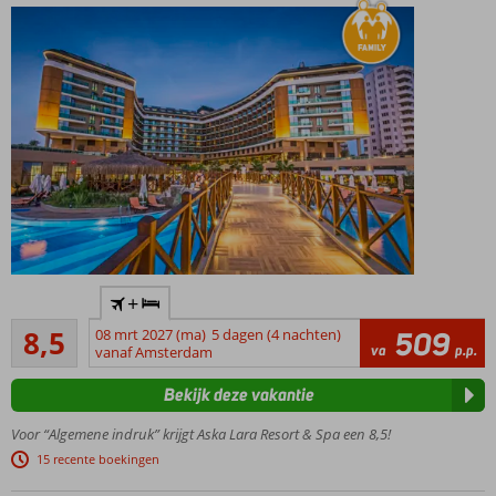
van All
Inclusive
Luxe 5-
+
sterrenhotel
Aanrader
met privé
8,5
08 mrt 2027 (ma)
5 dagen (4 nachten)
509
556
va
p.p.
zandstrand
vanaf Amsterdam
beoordelingen
Voor de
Bekijk deze vakantie
perfecte
familievakantie
Voor “Algemene indruk” krijgt Aska Lara Resort & Spa een 8,5!
Elke dag wat te
15 recente boekingen
doen; uitgebreid