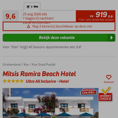
Only
+
Adult:
919
Uitmuntend
minimale
9,6
25 aug 2026 (di)
va
p.p.
105
leeftijd
7 dagen (5 nachten)
*incl. alle verplichte kosten
beoordelingen
vanaf Amsterdam
13 jaar
Nog 3 kamer(s) beschikbaar op deze site
Kleinschalig
en knus
Bekijk deze vakantie
Heerlijk
Voor “Eten” krijgt All Seasons Appartementen een 9,8!
zwembad
om in af
te koelen
Op
Griekenland
Mitsis Ramira Beach Hotel
Home
Kos
Kos-Stad Psalidi
loopafstand
Mitsis Ramira Beach Hotel
van
Kralendijk
Ultra All Inclusive
-
Hotel
bewaar
én het
strand
Moderne
kamers,
appartementen
en studio's