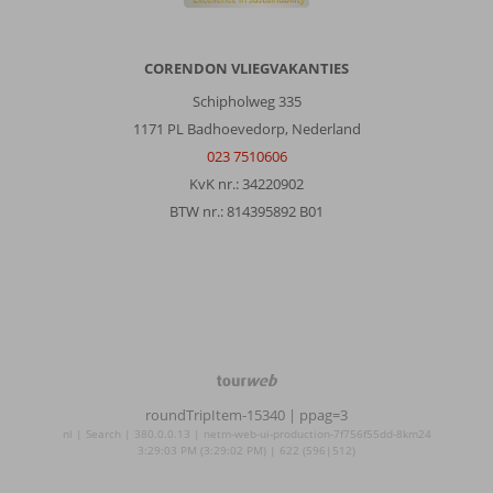
CORENDON VLIEGVAKANTIES
Schipholweg 335
1171 PL Badhoevedorp, Nederland
023 7510606
KvK nr.: 34220902
BTW nr.: 814395892 B01
TourWeb
©
roundTripItem-15340
| ppag=3
NetMatch
nl | Search | 380.0.0.13 | netm-web-ui-production-7f756f55dd-8km24
3:29:03 PM (3:29:02 PM) | 622 (596|512)