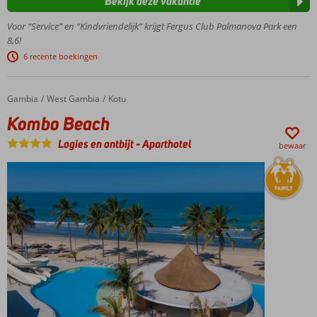
Bekijk deze vakantie
stranden
met
Voor “Service” en “Kindvriendelijk” krijgt Fergus Club Palmanova Park een
helderblauw
8,6!
water en fijn
6 recente boekingen
zand
Gezellige
boulevard
Gambia
Kombo Beach
Home
West Gambia
Kotu
met
Kombo Beach
restaurants,
terrasjes en
Logies en ontbijt
-
Aparthotel
bewaar
winkels
Entertainment,
kids clubs en
splash pool!
All
Inclusive
genieten