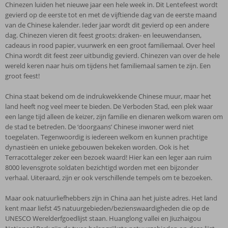
met
Corendon
voordelig
heeft
Chinezen luiden het nieuwe jaar een hele week in. Dit Lentefeest wordt
heel
jaar.
China
is
nieuwe
juiste
pieken
biedt
bij
nog
gevierd op de eerste tot en met de vijftiende dag van de eerste maand
veel
In
vriendelijk
jaar
adres.
tot
je
Corendon
veel
van de Chinese kalender. Ieder jaar wordt dit gevierd op een andere
te
de
en
een
Het
wel
een
een
meer
dag. Chinezen vieren dit feest groots: draken- en leeuwendansen,
zien,
wintermaanden
behulpzaam
hele
land
40
fijn
vakantie
te
cadeaus in rood papier, vuurwerk en een groot familiemaal. Over heel
doen
valt
en
week
kent
graden
aanbod
naar
bieden.
China wordt dit feest zeer uitbundig gevierd. Chinezen van over de hele
en
het
de
in.
maar
Celsius.
aan
‘het
De
wereld keren naar huis om tijdens het familiemaal samen te zijn. Een
beleven
minste
zeer
Dit
liefst
De
accommodaties
land
Verboden
groot feest!
is.
neerslag.
diverse
Lentefeest
45
winters
in
van
Stad,
Van
natuurgebieden
wordt
natuurgebieden/bezienswaardigheden
zijn
Hong
het
een
China staat bekend om de indrukwekkende Chinese muur, maar het
prachtige
maken
gevierd
die
koud.
Kong,
midden’!
plek
land heeft nog veel meer te bieden. De Verboden Stad, een plek waar
kleine
dit
op
op
De
om
waar
een lange tijd alleen de keizer, zijn familie en dienaren welkom waren om
tempels
land
de
de
temperatuur
jouw
een
de stad te betreden. De ‘doorgaans’ Chinese inwoner werd niet
tot
tot
eerste
UNESCO
kan
vakantie
lange
toegelaten. Tegenwoordig is iedereen welkom en kunnen prachtige
ongerepte
een
tot
Werelderfgoedlijst
dalen
in
tijd
dynastieën en unieke gebouwen bekeken worden. Ook is het
natuurgebieden
mooie
en
staan.
tot
China
alleen
Terracottaleger zeker een bezoek waard! Hier kan een leger aan ruim
en
vakantiebestemming.
met
Huanglong
wel
zo
de
8000 levensgrote soldaten bezichtigd worden met een bijzonder
van
de
vallei
min
aangenaam
keizer,
verhaal. Uiteraard, zijn er ook verschillende tempels om te bezoeken.
enorme
vijftiende
en
20
mogelijk
zijn
rijstvelden
dag
Jiuzhaigou
graden
te
familie
Maar ook natuurliefhebbers zijn in China aan het juiste adres. Het land
tot
van
Nationaal
Celsius.
maken.
en
kent maar liefst 45 natuurgebieden/bezienswaardigheden die op de
de
de
Park
De
dienaren
UNESCO Werelderfgoedlijst staan. Huanglong vallei en Jiuzhaigou
culinaire
eerste
zijn
accommodaties
welkom