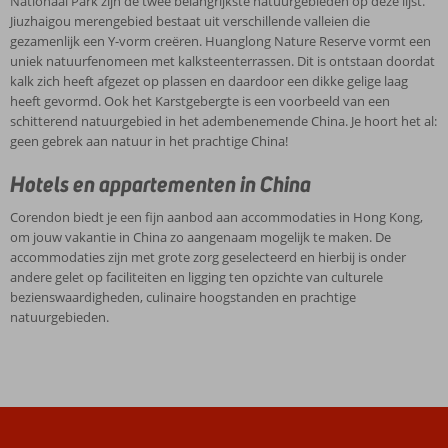
Nationaal Park zijn de twee belangrijkste natuurgebieden op deze lijst.
Chinese
maand
de
zijn
waren
Jiuzhaigou merengebied bestaat uit verschillende valleien die
keuken…
van
twee
met
om
gezamenlijk een Y-vorm creëren. Huanglong Nature Reserve vormt een
China
de
belangrijkste
grote
de
uniek natuurfenomeen met kalksteenterrassen. Dit is ontstaan doordat
biedt
Chinese
natuurgebieden
zorg
stad
kalk zich heeft afgezet op plassen en daardoor een dikke gelige laag
het
kalender.
op
geselecteerd
te
heeft gevormd. Ook het Karstgebergte is een voorbeeld van een
je
Ieder
deze
en
betreden.
schitterend natuurgebied in het adembenemende China. Je hoort het al:
allemaal!
jaar
lijst.
hierbij
De
geen gebrek aan natuur in het prachtige China!
wordt
Jiuzhaigou
is
‘doorgaans’
dit
merengebied
onder
Chinese
Hotels en appartementen in China
gevierd
bestaat
andere
inwoner
op
uit
gelet
Corendon biedt je een fijn aanbod aan accommodaties in Hong Kong,
werd
een
verschillende
op
om jouw vakantie in China zo aangenaam mogelijk te maken. De
niet
andere
valleien
faciliteiten
accommodaties zijn met grote zorg geselecteerd en hierbij is onder
toegelaten.
dag.
die
en
andere gelet op faciliteiten en ligging ten opzichte van culturele
Tegenwoordig
Chinezen
gezamenlijk
ligging
bezienswaardigheden, culinaire hoogstanden en prachtige
is
vieren
een
ten
natuurgebieden.
iedereen
dit
Y-
opzichte
welkom
feest
vorm
van
en
groots:
creëren.
culturele
kunnen
draken-
Huanglong
bezienswaardigheden,
prachtige
en
Nature
culinaire
dynastieën
leeuwendansen,
Reserve
hoogstanden
en
cadeaus
vormt