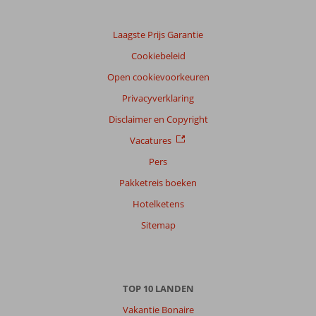
natuur
in
het
Laagste Prijs Garantie
prachtige
Cookiebeleid
China!
Open cookievoorkeuren
Privacyverklaring
Disclaimer en Copyright
Vacatures
Pers
Pakketreis boeken
Hotelketens
Sitemap
TOP 10 LANDEN
Vakantie Bonaire