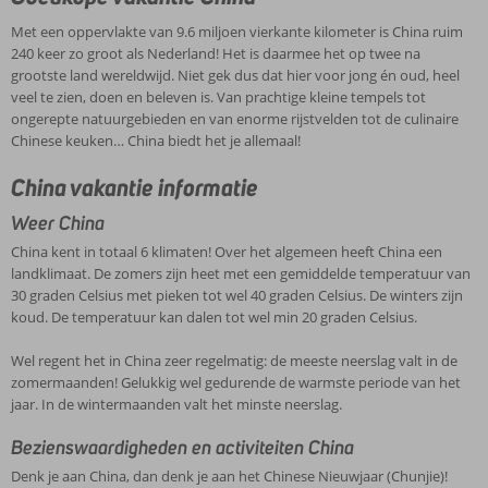
zo
wereld.
totaal
de
groot
Wel
Rijke
Met een oppervlakte van 9.6 miljoen vierkante kilometer is China ruim
6
Chinese
als
regent
cultuur,
240 keer zo groot als Nederland! Het is daarmee het op twee na
klimaten!
muur,
Nederland!
het
verschillende
grootste land wereldwijd. Niet gek dus dat hier voor jong én oud, heel
Over
onvoorstelbaar
Het
in
klimaten:
Bezienswaardigheden
veel te zien, doen en beleven is. Van prachtige kleine tempels tot
het
hoge
is
China
het
ongerepte natuurgebieden en van enorme rijstvelden tot de culinaire
en
algemeen
wolkenkrabbers,
daarmee
zeer
noordoosten
Chinese keuken… China biedt het je allemaal!
heeft
activiteiten
prachtige
het
regelmatig:
kent
China
China
rijstvelden,
op
de
hete
Denk
China vakantie informatie
een
heerlijke
twee
meeste
zomers
je
landklimaat.
culinaire
na
neerslag
en
Weer China
aan
De
hoogstandjes
grootste
valt
koude
China,
zomers
China kent in totaal 6 klimaten! Over het algemeen heeft China een
en
China
land
in
winters
dan
zijn
landklimaat. De zomers zijn heet met een gemiddelde temperatuur van
heel
staat
wereldwijd.
de
daarentegen
denk
heet
30 graden Celsius met pieken tot wel 40 graden Celsius. De winters zijn
veel
bekend
Niet
zomermaanden!
heeft
je
met
koud. De temperatuur kan dalen tot wel min 20 graden Celsius.
verschillende
om
gek
Gelukkig
het
aan
Maar
een
culturen?
de
dus
wel
zuiden
het
ook
gemiddelde
Wel regent het in China zeer regelmatig: de meeste neerslag valt in de
Dat
indrukwekkende
dat
gedurende
een
Chinese
natuurliefhebbers
temperatuur
zomermaanden! Gelukkig wel gedurende de warmste periode van het
kan!
Chinese
hier
de
subtropisch
Nieuwjaar
zijn
van
jaar. In de wintermaanden valt het minste neerslag.
Je
muur,
Hotels
voor
warmste
klimaat.
(Chunjie)!
in
30
boekt
maar
en
jong
periode
Ook
Chinezen
China
Bezienswaardigheden en activiteiten China
graden
nu
het
appartementen
én
van
de
luiden
aan
Celsius
zéér
land
Denk je aan China, dan denk je aan het Chinese Nieuwjaar (Chunjie)!
in
oud,
het
bevolking
het
het