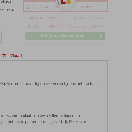
molinos
Nog 3 kamer(s) beschikbaar op deze site
nclusive
Augustus
616
p.p.
September
553
p.p.
Oktober
427
p.p.
November
267
p.p.
Bekijk beschikbaarheid
Vlucht
(s). Snel en eenvoudig te reserveren tijdens het boeken.
tours vinden plaats op verschillende dagen en
en het beste passen binnen je verblijf. De exacte