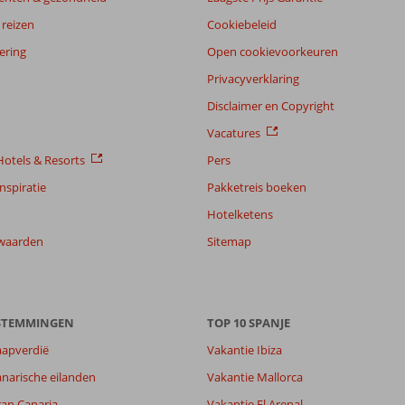
reizen
Cookiebeleid
ering
Open cookievoorkeuren
Privacyverklaring
Disclaimer en Copyright
Vacatures
otels & Resorts
Pers
nspiratie
Pakketreis boeken
Hotelketens
waarden
Sitemap
8,0
ESTEMMINGEN
TOP 10 SPANJE
8,3
aapverdië
Vakantie Ibiza
lijk
8,0
narische eilanden
Vakantie Mallorca
it
6,9
ran Canaria
Vakantie El Arenal