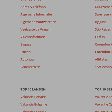
weergegeven
om
Adres & Telefoon
Duurzamer 
de
Algemene Informatie
Stoelreserv
relevantie
van
Algemene Voorwaarden
By June
de
Veelgestelde Vragen
Stip Reizen
getoonde
beoordelingen
Vluchtinformatie
GOfun
te
Bagage
Corendon H
garanderen.
Meer
Extra's
Corendon I
info
Autohuur
Affiliates
over
onze
Groepsreizen
*Actievoor
beoordelingen.
Totale score
Scoreverdeling
8,8
Algemene indruk
8,8
Eten
TOP 10 LANDEN
TOP 10 B
Gebaseerd op:
Ligging
9,2
Kamers
Vakantie Bonaire
Vakantie K
99
Aanrader
Service
8,7
Kindvriende
beoordelingen
Vakantie Bulgarije
Vakantie Ca
Prijs/kwaliteit
8,1
Wifi kwalite
Vakantie Curacao
Vakantie G