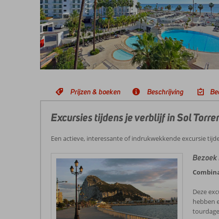
Prijzen & boeken
Beschrijving
Be
Excursies tijdens je verblijf in Sol Tor
Een actieve, interessante of indrukwekkende excursie tijd
Bezoek 
Combina
Deze exc
hebben el
tourdage