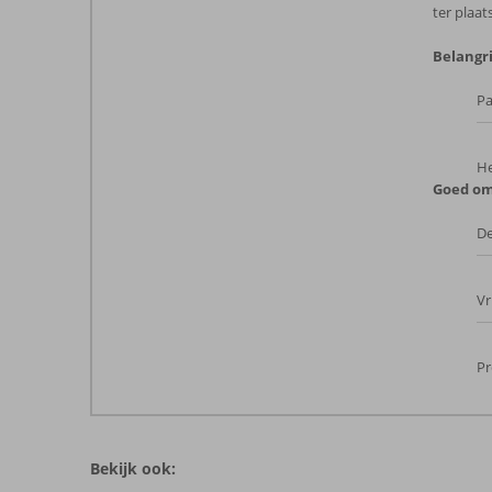
ter plaat
Belangri
Pa
He
Goed om
De
Vr
Pr
De
beoordelingen
zijn
Bekijk ook:
door
onze