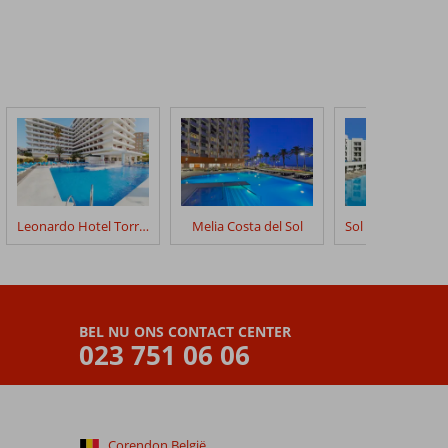
Leonardo Hotel Torremolinos
Melia Costa del Sol
BEL NU ONS CONTACT CENTER
023 751 06 06
Corendon België