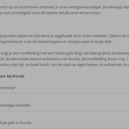
mst op de luchthaven ontmoet je onze vertegenwoordiger. Je ontvangt daa
p met je hotelgids voor de laatste details over de excursies.
esproken plaats en tijd word je opgehaald door onze reisleider. Tijdens de ri
rogramma en over de landschappen en dorpjes waar je langs rijdt.
krijg je een rondleiding met een lokale gids langs de belangrijkste bezienswa
tot de beroemde stierenvechtarena van Ronda. De rondleiding duurt ong. 1 
uten vrije tijd, inclusief lunch, om de stad op eigen tempo te verkennen, te
pen bij Ronda
svervoer
ertalige reisleider
kale gids in Ronda