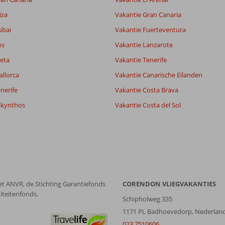
iza
Vakantie Gran Canaria
Filter reisgezelschap
Sorteren op
ubai
Alle
Vakantie Fuerteventura
datum (nieuw > oud)
os
Vakantie Lanzarote
eta
Vakantie Tenerife
allorca
Vakantie Canarische Eilanden
nerife
Vakantie Costa Brava
akynthos
Vakantie Costa del Sol
et ANVR, de Stichting Garantiefonds
CORENDON VLIEGVAKANTIES
iteitenfonds.
Schipholweg 335
1171 PL Badhoevedorp, Nederlan
023 7510606