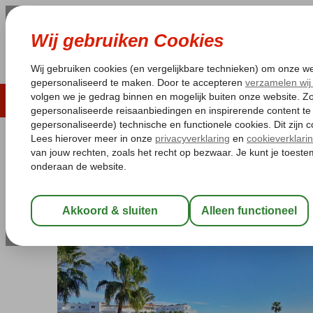
LAST MINUTE
ZOMER 2026
ZONVAKA
Pakketgarantie
Laagsteprijsgarantie*
Gratis
Spanje
Home
Costa del Sol
Torremolinos
Sol Torremolinos Don P
Sol Torremolinos Don Pablo
Logies en ontbijt
-
Hotel