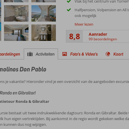
Vlak bij het centrum van Torre
Halfpension, Volpension en All I
ook mogelijk
Meer lezen
8,8
Aanrader
99 beoordelingen
oordelingen
Activiteiten
Foto's & Video's
Kaart
remolinos Don Pablo
ens je vakantie? Hieronder vind je een overzicht van de aangeboden excursie
Ronda en Gibraltar!
tietour Ronda & Gibraltar
ursie bestaat uit twee indrukwekkende dagtours: Ronda en Gibraltar. Beide 
k hun eigen vertrektijden. Bij aankomst in de regio wordt gekeken welke dag
n kunnen dus nog wijzigen.