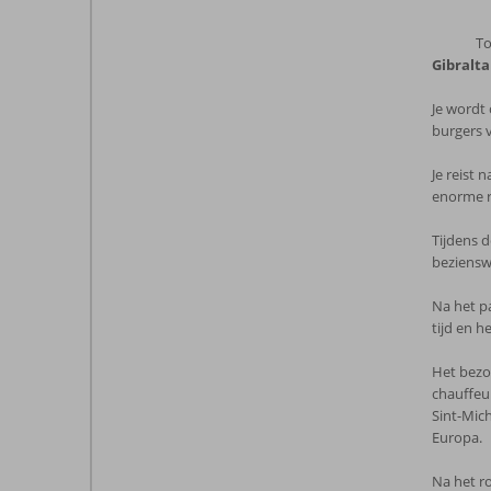
To
Gibralta
Je wordt
burgers v
Je reist 
enorme ro
Tijdens d
beziensw
Na het pa
tijd en h
Het bezoe
chauffeur
Sint-Mic
Europa.
Na het ro