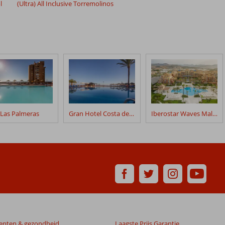
l
(Ultra) All Inclusive Torremolinos
Las Palmeras
Gran Hotel Costa del Sol
Iberostar Waves Malaga Playa
enten & gezondheid
Laagste Prijs Garantie