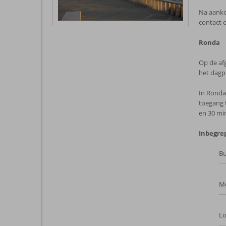
Na aanko
contact o
Ronda
Op de afg
het dagp
In Ronda 
toegang 
en 30 min
Inbegre
Bu
Me
Lo