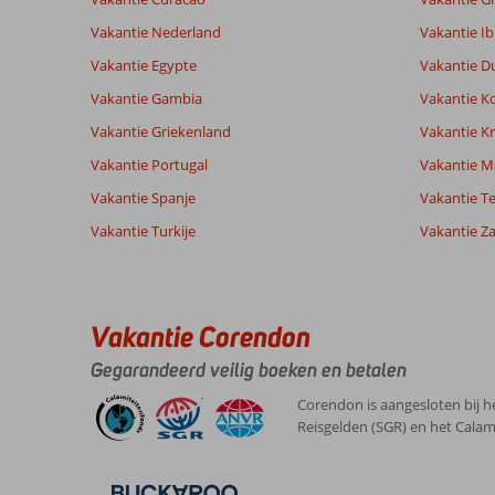
Vakantie Nederland
Vakantie Ib
Ervaringen
Taal
van onze
Vakantie Egypte
Nederlands (NL) (87)
Vakantie D
klanten
Vakantie Gambia
Vakantie K
Vakantie Griekenland
Vakantie Kr
9,0
Vakantie Portugal
Vakantie M
Over
Algemene indruk
9
Vakantie Spanje
Vakantie Te
Torremolinos:
Ligging
7
Anoniem
Service
9
Mooi
Vakantie Turkije
Vakantie Z
Nederland
Prijs/kwaliteit
7
,
Gezin met oud(ere) kind(eren)
Eten
-
veel
,
Nederlanders,
Kamers
8
23 juli 2026
leuke
Kindvriendelijk
8
Vakantie Corendon
winkels
Wifi kwaliteit
7
en
Gegarandeerd veilig boeken en betalen
goede
restaurants
Corendon is aangesloten bij h
Reisgelden (SGR) en het Calam
Over
Sol
Torremolinos