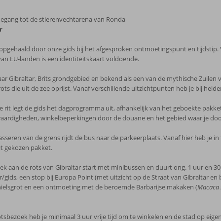
egang tot de stierenvechtarena van Ronda
r
 opgehaald door onze gids bij het afgesproken ontmoetingspunt en tijdstip.
an EU-landen is een identiteitskaart voldoende.
naar Gibraltar, Brits grondgebied en bekend als een van de mythische Zuilen 
ts die uit de zee oprijst. Vanaf verschillende uitzichtpunten heb je bij helde
e rit legt de gids het dagprogramma uit, afhankelijk van het geboekte pakket
aardigheden, winkelbeperkingen door de douane en het gebied waar je door
sseren van de grens rijdt de bus naar de parkeerplaats. Vanaf hier heb je in tota
et gekozen pakket.
k aan de rots van Gibraltar start met minibussen en duurt ong. 1 uur en 30 
/gids, een stop bij Europa Point (met uitzicht op de Straat van Gibraltar e
hielsgrot en een ontmoeting met de beroemde Barbarijse makaken (
Macaca 
tsbezoek heb je minimaal 3 uur vrije tijd om te winkelen en de stad op eige