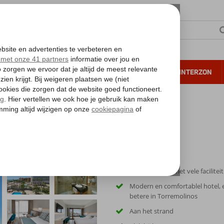
NTIE
VERRE REIZEN
ALL INCLUSIVE
WINTERZON
 annuleren*
ablo
Ruim complex met vele facilitei
Modern en comfortablel hotel, 
betere in Torremolinos
Aan het strand