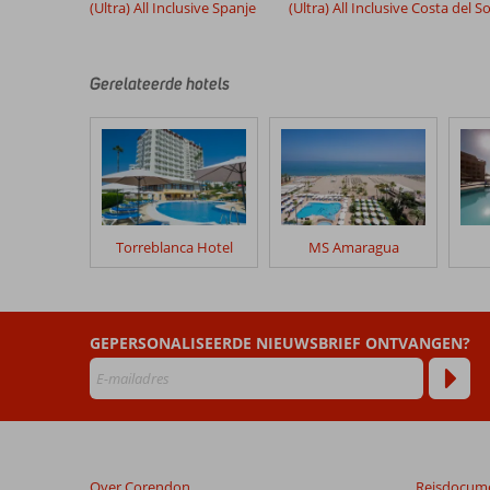
(Ultra) All Inclusive Spanje
(Ultra) All Inclusive Costa del So
klanten
geschreven
na
Gerelateerde hotels
hun
verblijf
in
Sol
Torremolinos
Don
Pablo
Torreblanca Hotel
MS Amaragua
Beoordelingen
die
ouder
zijn
GEPERSONALISEERDE NIEUWSBRIEF ONTVANGEN?
dan
48
maanden
worden
niet
meer
Over Corendon
Reisdocum