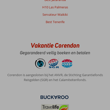
Echt
een
H10 Las Palmeras
hele
Servateur Waikiki
goede
prijs-
Best Tenerife
kwaliteit
verhouding.
Hele
leuke
Vakantie Corendon
medewerkers
die
Gegarandeerd veilig boeken en betalen
echt
een
extra
mile
voor
Corendon is aangesloten bij het ANVR, de Stichting Garantiefonds
je
Reisgelden (SGR) en het Calamiteitenfonds.
gaan.
Zo
had
ik
bijvoorbeeld
een