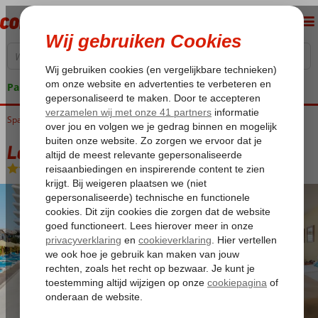
Pakketgarantie
Spanje
Home
Costa del Sol
Torremolinos
Leonardo Hotel Torremolinos
Leonardo Hotel Torremolinos
Logies en ontbijt
-
Hotel