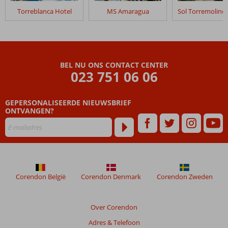
die
Torreblanca Hotel
MS Amaragua
ouder
zijn
dan
48
maanden
worden
BEL NU ONS CONTACT CENTER
023 751 06 06
niet
meer
weergegeven
GEPERSONALISEERDE NIEUWSBRIEF
om
ONTVANGEN?
de
relevantie
van
de
getoonde
beoordelingen
te
Corendon België
Corendon Denmark
Corendon Zweden
garanderen.
Meer
info
Over Corendon
over
Adres & Telefoon
onze