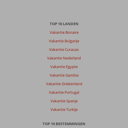
mijn
eerste
keer
in
TOP 10 LANDEN
Torremolinos
Vakantie Bonaire
en
het
Vakantie Bulgarije
is
Vakantie Curacao
echt
zo’n
Vakantie Nederland
mooie
Vakantie Egypte
plek.
Je
Vakantie Gambia
zit
Vakantie Griekenland
super
goed
Vakantie Portugal
gelegen
Vakantie Spanje
en
kan
Vakantie Turkije
met
de
TOP 10 BESTEMMINGEN
trein