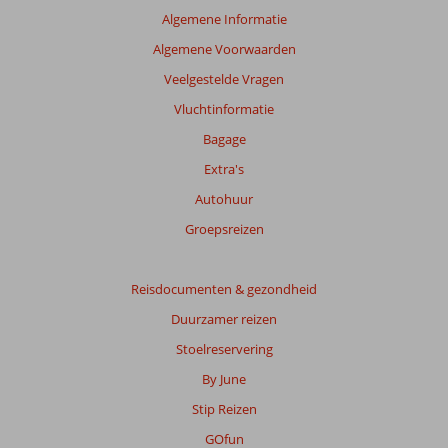
beoordelingen.
Algemene Informatie
Algemene Voorwaarden
Totale
Veelgestelde Vragen
score
Vluchtinformatie
Gebaseerd
Bagage
op:
28
Extra's
beoordelingen
Autohuur
Groepsreizen
Scoreverdeling
Algemene indruk
8,1
Eten
7,5
Reisdocumenten & gezondheid
Ligging
8,8
Kamers
7,6
Service
8,3
Kindvriendelijk
Duurzamer reizen
-
Prijs/kwaliteit
8,1
Wifi kwaliteit
7,5
Stoelreservering
By June
Ervaringen
van
Stip Reizen
onze
GOfun
klanten