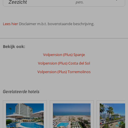
Zeezicht
pers.
Lees hier
Disclaimer m.b.t. bovenstaande beschrijving.
De
beoordelingen
Bekijk ook:
zijn
door
Volpension (Plus) Spanje
onze
Volpension (Plus) Costa del Sol
klanten
geschreven
Volpension (Plus) Torremolinos
na
hun
verblijf
Gerelateerde hotels
in
Leonardo
Hotel
Torremolinos
Beoordelingen