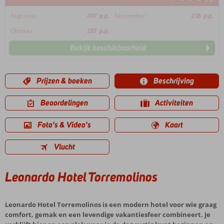
Augustus
497
p.p.
September
238
p.p.
Oktober
297
p.p.
Bekijk beschikbaarheid
Prijzen & boeken
Beschrijving
Beoordelingen
Activiteiten
Foto's & Video's
Kaart
Vlucht
Leonardo Hotel Torremolinos
Leonardo Hotel Torremolinos is een modern hotel voor wie graag
comfort, gemak en een levendige vakantiesfeer combineert. Je