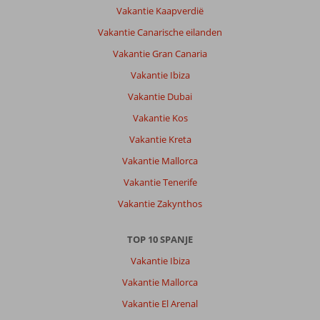
overal
Vakantie Kaapverdië
naar
Vakantie Canarische eilanden
toe.
Het
Vakantie Gran Canaria
openbaar
Vakantie Ibiza
vervoer
is
Vakantie Dubai
echt
Vakantie Kos
goed
en
Vakantie Kreta
gaat
Vakantie Mallorca
altijd
stipt
Vakantie Tenerife
op
Vakantie Zakynthos
tijd.
Je
kan
TOP 10 SPANJE
bijvoorbeeld
Vakantie Ibiza
heel
makkelijk
Vakantie Mallorca
richting
Vakantie El Arenal
Fuengirola