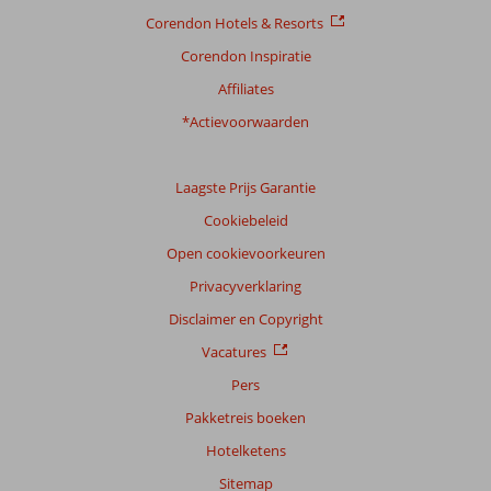
Taal
Corendon Hotels & Resorts
Nederlands (NL) (16)
Corendon Inspiratie
Filter
Affiliates
reisgezelschap
*Actievoorwaarden
Alle
Sorteren
Laagste Prijs Garantie
op
datum (nieuw > oud)
Cookiebeleid
Open cookievoorkeuren
Anoniem
Privacyverklaring
8,0
Nederland
Disclaimer en Copyright
Alleen
,
16 maart 2026
Vacatures
Pers
Pakketreis boeken
Over
Torremolinos:
Hotelketens
Dit
Sitemap
was