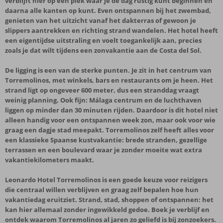
verblijft hier op een plek waar je de dag rustig kunt beginnen en
daarna alle kanten op kunt. Even ontspannen bij het zwembad,
genieten van het uitzicht vanaf het dakterras of gewoon je
slippers aantrekken en richting strand wandelen. Het hotel heeft
een eigentijdse uitstraling en voelt toegankelijk aan, precies
zoals je dat wilt tijdens een zonvakantie aan de Costa del Sol.
De ligging is een van de sterke punten. Je zit in het centrum van
Torremolinos, met winkels, bars en restaurants om je heen. Het
strand ligt op ongeveer 600 meter, dus een stranddag vraagt
weinig planning. Ook fijn: Málaga centrum en de luchthaven
liggen op minder dan 30 minuten rijden. Daardoor is dit hotel niet
alleen handig voor een ontspannen week zon, maar ook voor wie
graag een dagje stad meepakt. Torremolinos zelf heeft alles voor
een klassieke Spaanse kustvakantie: brede stranden, gezellige
terrassen en een boulevard waar je zonder moeite wat extra
vakantiekilometers maakt.
Leonardo Hotel Torremolinos is een goede keuze voor reizigers
die centraal willen verblijven en graag zelf bepalen hoe hun
vakantiedag eruitziet. Strand, stad, shoppen of ontspannen: het
kan hier allemaal zonder ingewikkeld gedoe. Boek je verblijf en
ontdek waarom Torremolinos al jaren zo geliefd is bij zonzoekers.