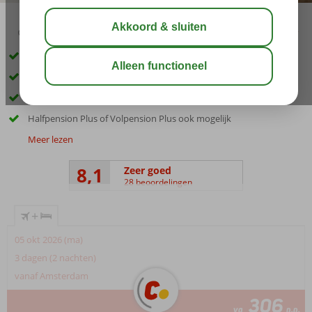
03:00
00:20
aug 31°
C
delen
bewaar
In het centrum van Torremolinos
Op loopafstand van het strand
Restaurants, bar en winkels binnen handbereik
Halfpension Plus of Volpension Plus ook mogelijk
Meer lezen
8,1
Zeer goed
28 beoordelingen
+
05 okt 2026 (ma)
3 dagen (2 nachten)
vanaf Amsterdam
306
va
p.p.