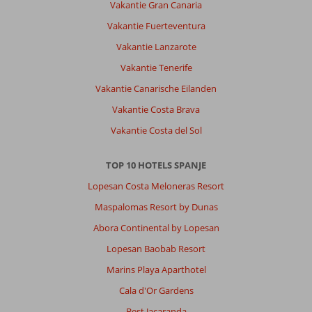
of
Vakantie Gran Canaria
Malaga
Vakantie Fuerteventura
stad.
Vakantie Lanzarote
Over
Vakantie Tenerife
Leonardo
Hotel
Vakantie Canarische Eilanden
Torremolinos:
Vakantie Costa Brava
Hotel
Vakantie Costa del Sol
BLUESEA
Gran
Cervantes
TOP 10 HOTELS SPANJE
is
Lopesan Costa Meloneras Resort
zoveel
mooier
Maspalomas Resort by Dunas
in
Abora Continental by Lopesan
het
echt
Lopesan Baobab Resort
dan
Marins Playa Aparthotel
op
de
Cala d'Or Gardens
foto’s.
Best Jacaranda