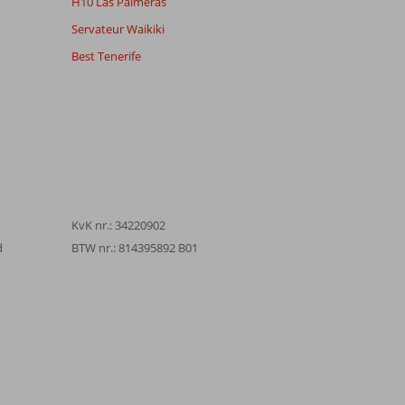
H10 Las Palmeras
Servateur Waikiki
Best Tenerife
KvK nr.: 34220902
d
BTW nr.: 814395892 B01