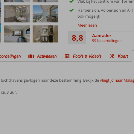
Vlak bij het centrum van Torre
Halfpension, Volpension en All I
ook mogelijk
Meer lezen
8,8
Aanrader
99 beoordelingen
oordelingen
Activiteiten
Foto's & Video's
Kaart
e luchthavens gevlogen naar deze bestemming. Bekijk de
vliegtijd naar Mala
ca. 3 uur.