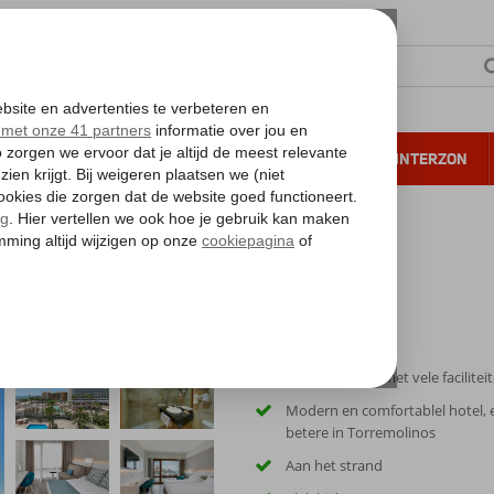
NTIE
VERRE REIZEN
ALL INCLUSIVE
WINTERZON
 annuleren*
ablo
Ruim complex met vele facilitei
Modern en comfortablel hotel, 
betere in Torremolinos
Aan het strand