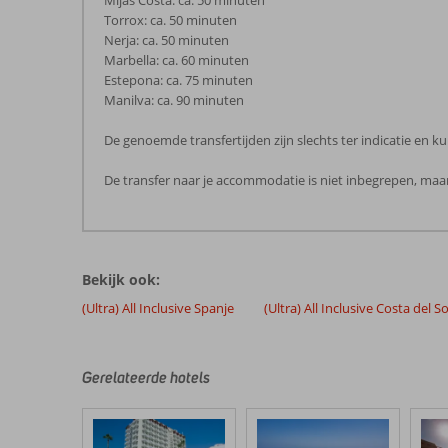
Mijas Costa: ca. 50 minuten
Torrox: ca. 50 minuten
Nerja: ca. 50 minuten
Marbella: ca. 60 minuten
Estepona: ca. 75 minuten
Manilva: ca. 90 minuten
De genoemde transfertijden zijn slechts ter indicatie en
De transfer naar je accommodatie is niet inbegrepen, maar
De
beoordelingen
zijn
Bekijk ook:
door
onze
(Ultra) All Inclusive Spanje
(Ultra) All Inclusive Costa del So
klanten
geschreven
na
Gerelateerde hotels
hun
verblijf
in
Sol