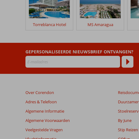
Torremolinos
Don
Pablo
Torreblanca Hotel
MS Amaragua
Beoordelingen
die
ouder
zijn
GEPERSONALISEERDE NIEUWSBRIEF ONTVANGEN?
dan
48
maanden
worden
niet
meer
Over Corendon
Reisdocum
weergegeven
om
Adres & Telefoon
Duurzamer 
de
Algemene Informatie
Stoelreserv
relevantie
van
Algemene Voorwaarden
By June
de
Veelgestelde Vragen
Stip Reizen
getoonde
beoordelingen