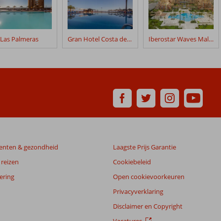
Las Palmeras
Gran Hotel Costa del Sol
Iberostar Waves Malaga Playa
enten & gezondheid
Laagste Prijs Garantie
reizen
Cookiebeleid
ering
Open cookievoorkeuren
Privacyverklaring
Disclaimer en Copyright