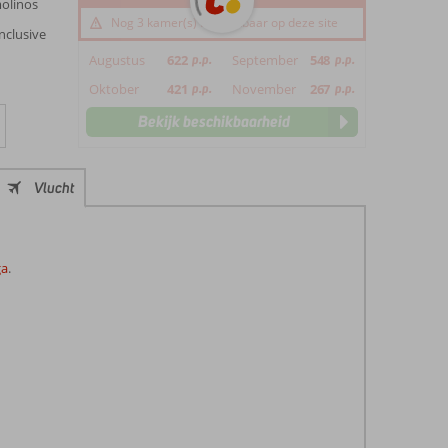
molinos
Nog 3 kamer(s) beschikbaar op deze site
nclusive
Augustus
622
p.p.
September
548
p.p.
Oktober
421
p.p.
November
267
p.p.
Bekijk beschikbaarheid
Vlucht
ga
.