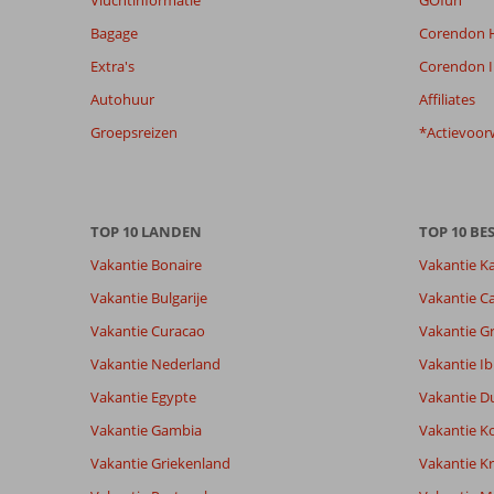
Vluchtinformatie
GOfun
te
Bagage
Corendon H
garanderen.
Meer
Extra's
Corendon I
info
Autohuur
Affiliates
over
onze
Groepsreizen
*Actievoor
beoordelingen.
Totale score
Scoreverdeling
8,8
Algemene indruk
8,8
Eten
TOP 10 LANDEN
TOP 10 B
Gebaseerd op:
Ligging
9,2
Kamers
Vakantie Bonaire
Vakantie K
99
Aanrader
Service
8,7
Kindvriende
beoordelingen
Vakantie Bulgarije
Vakantie Ca
Prijs/kwaliteit
8,1
Wifi kwalite
Vakantie Curacao
Vakantie G
Vakantie Nederland
Vakantie Ib
Ervaringen
Taal
van onze
Vakantie Egypte
Nederlands (NL) (87)
Vakantie D
klanten
Vakantie Gambia
Vakantie K
Vakantie Griekenland
Vakantie Kr