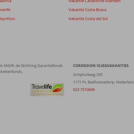
allorca
Vakantie Canarische Eilanden
nerife
Vakantie Costa Brava
akynthos
Vakantie Costa del Sol
et ANVR, de Stichting Garantiefonds
CORENDON VLIEGVAKANTIES
iteitenfonds.
Schipholweg 335
1171 PL Badhoevedorp, Nederlan
023 7510606