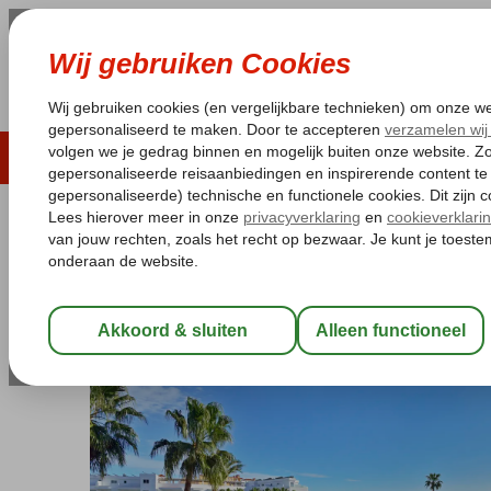
LAST MINUTE
ZOMER 2026
ZONVAKA
Pakketgarantie
Laagsteprijsgarantie*
Gratis
Spanje
Home
Costa del Sol
Torremolinos
Sol Torremolinos Don P
Sol Torremolinos Don Pablo
Logies en ontbijt
-
Hotel