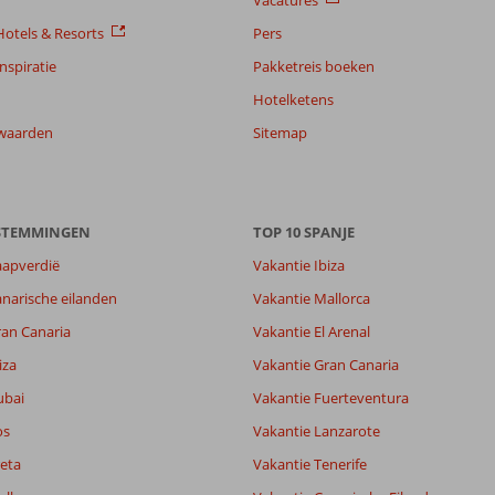
Vacatures
otels & Resorts
Pers
nspiratie
Pakketreis boeken
Hotelketens
waarden
Sitemap
8,0
ESTEMMINGEN
TOP 10 SPANJE
8,3
aapverdië
Vakantie Ibiza
lijk
8,0
narische eilanden
Vakantie Mallorca
it
6,9
ran Canaria
Vakantie El Arenal
iza
Vakantie Gran Canaria
Filter reisgezelschap
Sorteren op
ubai
Alle
Vakantie Fuerteventura
datum (nieuw > oud)
os
Vakantie Lanzarote
eta
Vakantie Tenerife