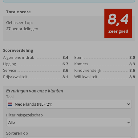
Totale score
8,4
Gebaseerd op:
27
beoordelingen
Zeer goed
Scoreverdeling
Algemene indruk
8,4
Eten
8,0
Ligging
6,7
Kamers
8,3
Service
8,6
Kindvriendelijk
8,6
Prijs/kwaliteit
8,1
Wifi kwaliteit
8,8
Ervaringen van onze klanten
Taal
Nederlands (NL) (21)
Filter reisgezelschap
Alle
Sorteren op