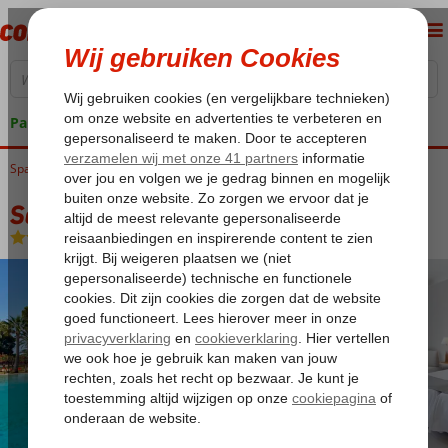
Pakketgarantie
Spanje
Home
Costa del Sol
Estepona
Sol Marbella Estepona Atalaya Park
Sol Marbella Estepona Atalaya Park
Logies en ontbijt
-
Hotel