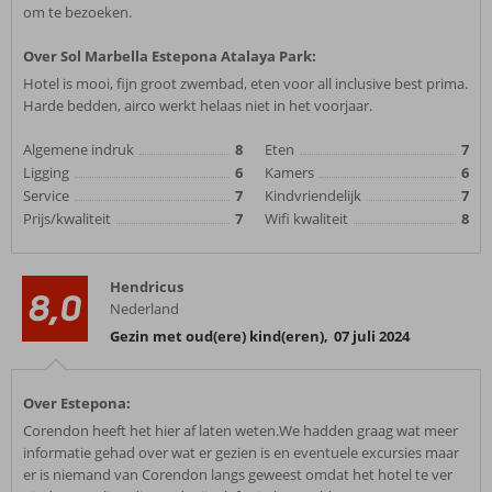
om te bezoeken.
Over Sol Marbella Estepona Atalaya Park:
Hotel is mooi, fijn groot zwembad, eten voor all inclusive best prima.
Harde bedden, airco werkt helaas niet in het voorjaar.
Algemene indruk
8
Eten
7
Ligging
6
Kamers
6
Service
7
Kindvriendelijk
7
Prijs/kwaliteit
7
Wifi kwaliteit
8
Hendricus
8,0
Nederland
Gezin met oud(ere) kind(eren)
,
07 juli 2024
Over Estepona:
Corendon heeft het hier af laten weten.We hadden graag wat meer
informatie gehad over wat er gezien is en eventuele excursies maar
er is niemand van Corendon langs geweest omdat het hotel te ver