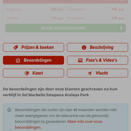
Augustus
866
p.p.
September
406
p.p.
Oktober
370
p.p.
November
265
p.p.
Bekijk beschikbaarheid
Prijzen & boeken
Beschrijving
Beoordelingen
Foto's & Video's
Kaart
Vlucht
De beoordelingen zijn door onze klanten geschreven na hun
verblijf in Sol Marbella Estepona Atalaya Park
Beoordelingen die ouder zijn dan 48 maanden worden niet
meer weergegeven om de relevantie van de getoonde
beoordelingen te garanderen.
Meer info over onze
beoordelingen.