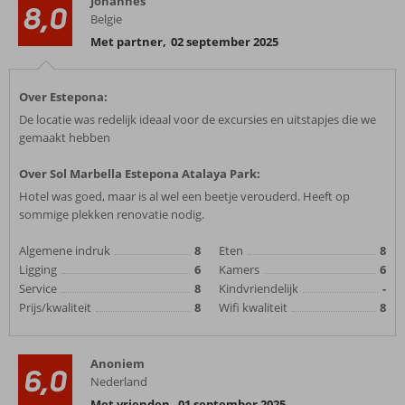
Johannes
8,0
Belgie
Met partner
,
02 september 2025
Over Estepona:
De locatie was redelijk ideaal voor de excursies en uitstapjes die we
gemaakt hebben
Over Sol Marbella Estepona Atalaya Park:
Hotel was goed, maar is al wel een beetje verouderd. Heeft op
sommige plekken renovatie nodig.
Algemene indruk
8
Eten
8
Ligging
6
Kamers
6
Service
8
Kindvriendelijk
-
Prijs/kwaliteit
8
Wifi kwaliteit
8
Anoniem
6,0
Nederland
Met vrienden
,
01 september 2025