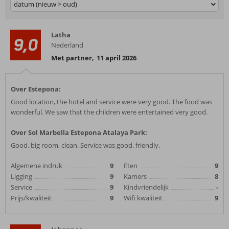
datum (nieuw > oud)
Latha
9,0
Nederland
Met partner
,
11 april 2026
Over Estepona:
Good location, the hotel and service were very good. The food was
wonderful. We saw that the children were entertained very good.
Over Sol Marbella Estepona Atalaya Park:
Good. big room, clean. Service was good. friendly.
Algemene indruk
9
Eten
9
Ligging
9
Kamers
8
Service
9
Kindvriendelijk
-
Prijs/kwaliteit
9
Wifi kwaliteit
9