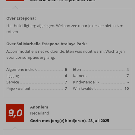
Over Estepona:
Het hotel ligt erg afgelegen. Wel aan zee maar je de zee niet in ivm
rotsen
Over Sol Marbella Estepona Atalaya Park:
Accommodatie is net voldoende. Eten was nooit warm. Wachtrijen
voor consumpties erg lang.
Algemene indruk
6
Eten
4
Ligging
4
Kamers
7
Service
7
Kindvriendelijk
-
Prijs/kwaliteit
7
Wifi kwaliteit
10
Anoniem
9,0
Nederland
Gezin met jong(e) kind(eren)
,
23 juli 2025