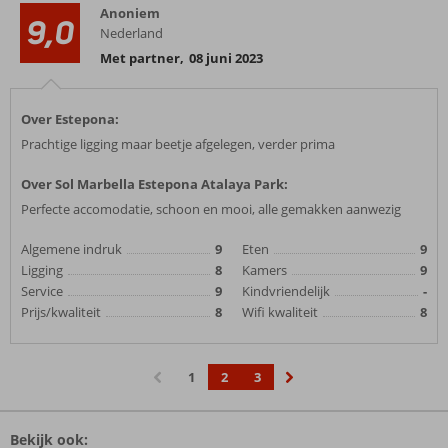
Anoniem
9,0
Nederland
Met partner
,
08 juni 2023
Over Estepona:
Prachtige ligging maar beetje afgelegen, verder prima
Over Sol Marbella Estepona Atalaya Park:
Perfecte accomodatie, schoon en mooi, alle gemakken aanwezig
Algemene indruk
9
Eten
9
Ligging
8
Kamers
9
Service
9
Kindvriendelijk
-
Prijs/kwaliteit
8
Wifi kwaliteit
8
1
2
3
‹
›
Bekijk ook: