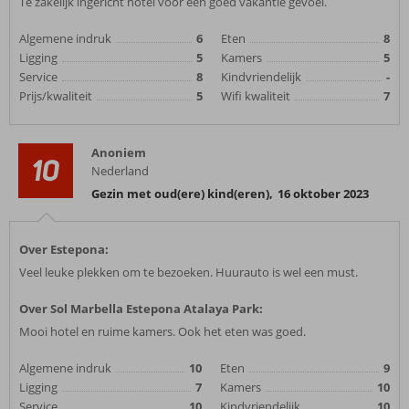
Te zakelijk ingericht hotel voor een goed vakantie gevoel.
Algemene indruk
6
Eten
8
Ligging
5
Kamers
5
Service
8
Kindvriendelijk
-
Prijs/kwaliteit
5
Wifi kwaliteit
7
Anoniem
10
Nederland
Gezin met oud(ere) kind(eren)
,
16 oktober 2023
Over Estepona:
Veel leuke plekken om te bezoeken. Huurauto is wel een must.
Over Sol Marbella Estepona Atalaya Park:
Mooi hotel en ruime kamers. Ook het eten was goed.
Algemene indruk
10
Eten
9
Ligging
7
Kamers
10
Service
10
Kindvriendelijk
10