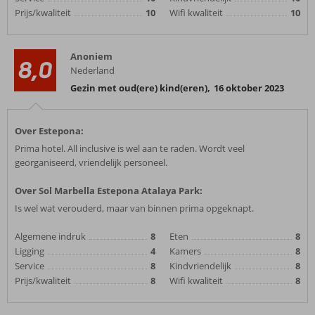
Prijs/kwaliteit
10
Wifi kwaliteit
10
Anoniem
8,0
Nederland
Gezin met oud(ere) kind(eren)
,
16 oktober 2023
Over Estepona:
Prima hotel. All inclusive is wel aan te raden. Wordt veel
georganiseerd, vriendelijk personeel.
Over Sol Marbella Estepona Atalaya Park:
Is wel wat verouderd, maar van binnen prima opgeknapt.
Algemene indruk
8
Eten
8
Ligging
4
Kamers
8
Service
8
Kindvriendelijk
8
Prijs/kwaliteit
8
Wifi kwaliteit
8