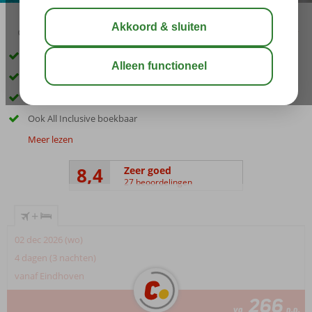
03:00
01:15
aug 31°
C
delen
bewaar
Direct aan het strand!
Uitgebreide faciliteiten voor jong en oud
Gelegen tussen Estepona en Marbella
Ook All Inclusive boekbaar
Meer lezen
8,4
Zeer goed
27 beoordelingen
+
02 dec 2026 (wo)
4 dagen (3 nachten)
vanaf Eindhoven
266
va
p.p.