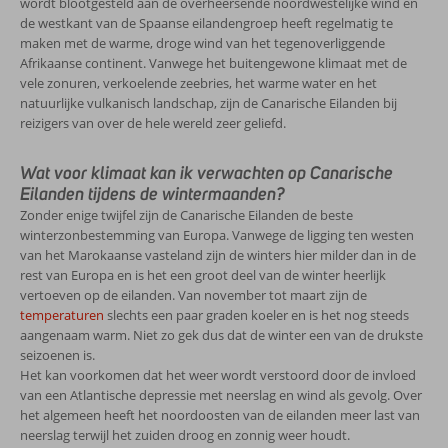
wordt blootgesteld aan de overheersende noordwestelijke wind en
de westkant van de Spaanse eilandengroep heeft regelmatig te
maken met de warme, droge wind van het tegenoverliggende
Afrikaanse continent. Vanwege het buitengewone klimaat met de
vele zonuren, verkoelende zeebries, het warme water en het
natuurlijke vulkanisch landschap, zijn de Canarische Eilanden bij
reizigers van over de hele wereld zeer geliefd.
Wat voor klimaat kan ik verwachten op Canarische
Eilanden tijdens de wintermaanden?
Zonder enige twijfel zijn de Canarische Eilanden de beste
winterzonbestemming van Europa. Vanwege de ligging ten westen
van het Marokaanse vasteland zijn de winters hier milder dan in de
rest van Europa en is het een groot deel van de winter heerlijk
vertoeven op de eilanden. Van november tot maart zijn de
temperaturen
slechts een paar graden koeler en is het nog steeds
aangenaam warm. Niet zo gek dus dat de winter een van de drukste
seizoenen is.
Het kan voorkomen dat het weer wordt verstoord door de invloed
van een Atlantische depressie met neerslag en wind als gevolg. Over
het algemeen heeft het noordoosten van de eilanden meer last van
neerslag terwijl het zuiden droog en zonnig weer houdt.