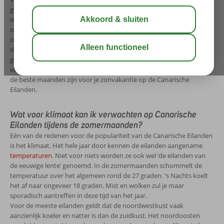
gemiddeld warmer is dan op het vasteland en in de zomer juist
minder heet. De Canarische Eilanden hebben meer dan 3000 uur
zonlicht per jaar en zelfs 4800 uur daglicht, waardoor de eilanden het
zonnigste deel van Europa zijn, met de grootste hoeveelheid
daglicht. In de onderstaande grafieken zie je in één oogopslag de
gemiddelde temperatuur van een aantal populaire Canarische
eilanden. Met deze informatie heb je meteen een duidelijk beeld wat
de beste maanden zijn voor je zonvakantie op de Canarische
Eilanden.
Wat voor klimaat kan ik verwachten op Canarische
Eilanden tijdens de zomermaanden?
Eén van de redenen voor de populariteit van de Canarische Eilanden
is het klimaat. Het hele jaar door kennen de eilanden aangename
temperaturen
. Niet voor niets worden ze ook wel ‘de eilanden van
de eeuwige lente’ genoemd. In de zomermaanden schommelt de
temperatuur over het algemeen rond de 27 graden. 's Nachts koelt
het af naar ongeveer 18 graden. Mist en wolken zul je maar
sporadisch aantreffen in deze tijd van het jaar.
Voor de meeste eilanden geldt dat de noordwestkust vaak
aanzienlijk koeler en natter is dan de zuidkust. Het noordoosten