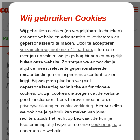
Pakketgarantie
Home
Klimaat en temperatuur op de Canarische Eilanden - Wat is de beste reistijd?
Klimaat en temperatuur op de
Canarische Eilanden - Wat is de beste
reistijd?
Klimaat & temperatuur Canarische Eilanden
Staan dit jaar de Canarische Eilanden op je wensenlijstje? Dan wil je
uiteraard weten wat voor weer het op de verschillende eilanden is.
Het is daarom handig vooraf te bekijken welke periode het meest
geschikt is om naar deze Spaanse archipel te gaan. De eilanden
liggen voor de westkust van Afrika waardoor het klimaat afwijkend is
van het vasteland van Spanje. Dit houdt in dat het in de winter