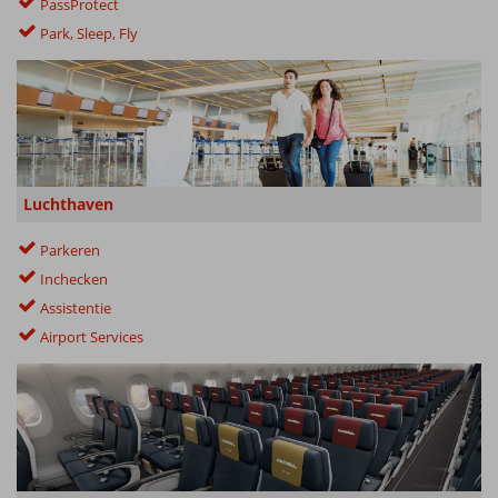
PassProtect
Park, Sleep, Fly
Luchthaven
Parkeren
Inchecken
Assistentie
Airport Services