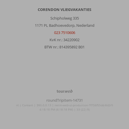
CORENDON VLIEGVAKANTIES
Schipholweg 335
1171 PL Badhoevedorp, Nederland
023 7510606
KvK nr.: 34220902
BTW nr.: 814395892 B01
TourWeb
©
roundTripItem-14731
NetMatch
nl | Content | 380.0.0.13 | netm-web-ui-production-7f756f55dd-8d2r5
4:18:18 PM (4:18:18 PM) | 33 (22|9)