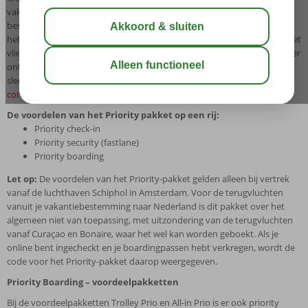
vakantie met vertrek vanaf Amsterdam al goed nog vóór je op je
bestemming bent aangekomen. Zo heb je onder andere voorrang bij
het inchecken, de veiligheidscontroles en bij het aan boord gaan van het
vliegtuig. Dankzij alle voordelen die het Priority pakket biedt, ga je lekker
ontspannen op reis. Je kunt dit speciaal geselecteerde pakket voor
slechts € 9,95 p.p. tot 5 uur voor vertrek bijboeken via
corendonairlines.com
.
De voordelen van het Priority pakket op een rij:
Priority check-in
Priority security (fastlane)
Priority boarding
Let op:
De voordelen van het Priority-pakket gelden alleen bij vertrek
vanaf de luchthaven Schiphol in Amsterdam. Voor de terugvluchten
vanuit je vakantiebestemming naar Nederland is dit pakket over het
algemeen niet van toepassing, met uitzondering van de terugvluchten
vanaf Curaçao en Bonaire, waar het wel kan worden geboekt. Als je
online bent ingecheckt en je boardingpassen hebt verkregen, wordt de
code voor het Priority-pakket daarop weergegeven.
Priority Boarding – voordeelpakketten
Bij de voordeelpakketten Trolley Prio en All-in Prio is er ook priority