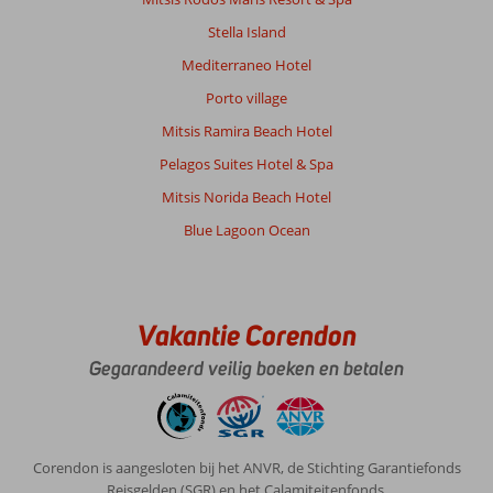
Stella Island
Over
Mediterraneo Hotel
Kos-
Stad
Porto village
Lambi:
Mitsis Ramira Beach Hotel
Bestemming
Pelagos Suites Hotel & Spa
voldeed
100%,
Mitsis Norida Beach Hotel
een
Blue Lagoon Ocean
prachtige
en
rustige
plek.
Vakantie Corendon
Over
Aqua
Gegarandeerd veilig boeken en betalen
Blu
Boutique
Hotel
&
Corendon is aangesloten bij het ANVR, de Stichting Garantiefonds
Spa:
Reisgelden (SGR) en het Calamiteitenfonds.