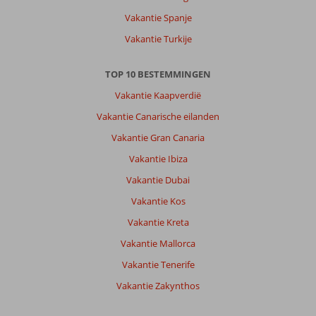
thuis
Vakantie Spanje
en
komen
Vakantie Turkije
hier
dus
TOP 10 BESTEMMINGEN
al
vele
Vakantie Kaapverdië
jaren
Vakantie Canarische eilanden
Over
Vakantie Gran Canaria
Aqua
Vakantie Ibiza
Blu
Boutique
Vakantie Dubai
Hotel
Vakantie Kos
&
Spa:
Vakantie Kreta
Hotel
Vakantie Mallorca
Aqua
Blu
Vakantie Tenerife
is
Vakantie Zakynthos
een
fantastische