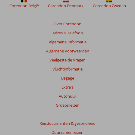
niet
Corendon België
Corendon Denmark
Corendon Zweden
meer
weergegeven
om
Over Corendon
de
Adres & Telefoon
relevantie
van
Algemene Informatie
de
Algemene Voorwaarden
getoonde
beoordelingen
Veelgestelde Vragen
te
Vluchtinformatie
garanderen.
Meer
Bagage
info
Extra's
over
onze
Autohuur
beoordelingen.
Groepsreizen
Totale
score
Reisdocumenten & gezondheid
Duurzamer reizen
Gebaseerd