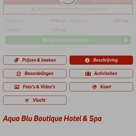
*incl. alle verplichte kosten
Nog 2 kamer(s) beschikbaar op deze site
Augustus
1616
p.p.
September
1421
p.p.
Oktober
1123
p.p.
Bekijk beschikbaarheid
Prijzen & boeken
Beschrijving
Beoordelingen
Activiteiten
Foto's & Video's
Kaart
Vlucht
Aqua Blu Boutique Hotel & Spa