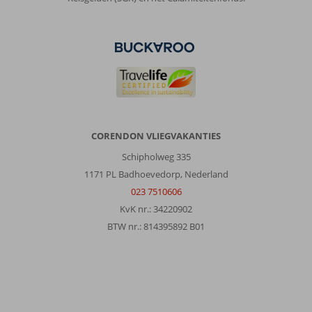
De
accommodatie
was
perfect.
Wij
waren
hier
nu
voor
de
CORENDON VLIEGVAKANTIES
7e
Schipholweg 335
keer.
Vooral
1171 PL Badhoevedorp, Nederland
het
023 7510606
eten
KvK nr.: 34220902
is
BTW nr.: 814395892 B01
van
zeer
goede
kwaliteit
als
ook