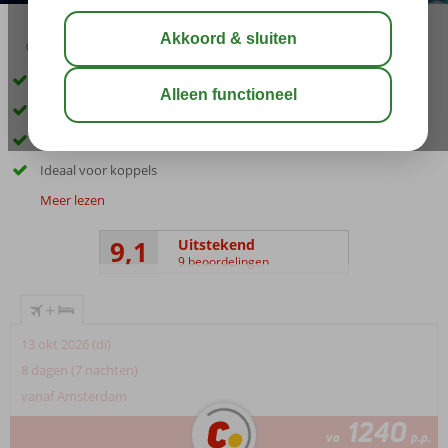
03:45
01:30
aug 32°
C
delen
bewaar
Only Adult: min. leeftijd 17 jaar
Op korte afstand van Kos-Stad
Loopafstand van Lambi Beach
Ideaal voor koppels
Meer lezen
9,1
Uitstekend
9 beoordelingen
+
13 okt 2026 (di)
8 dagen (7 nachten)
vanaf Amsterdam
1240
va
p.p.