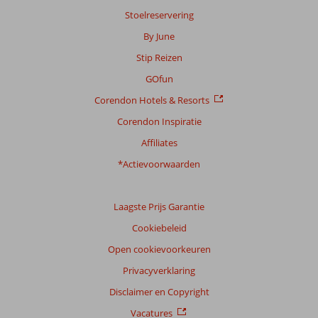
op:
Stoelreservering
9
By June
beoordelingen
Stip Reizen
GOfun
Scoreverdeling
Corendon Hotels & Resorts
Algemene indruk
9,1
Eten
9,1
Ligging
8,4
Kamers
9,0
Corendon Inspiratie
Service
10
Kindvriendelijk
-
Affiliates
Prijs/kwaliteit
8,3
Wifi kwaliteit
8,7
*Actievoorwaarden
Ervaringen
van
onze
Laagste Prijs Garantie
klanten
Cookiebeleid
Taal
Open cookievoorkeuren
Nederlands (NL) (8)
Privacyverklaring
Filter
reisgezelschap
Disclaimer en Copyright
Alle
Vacatures