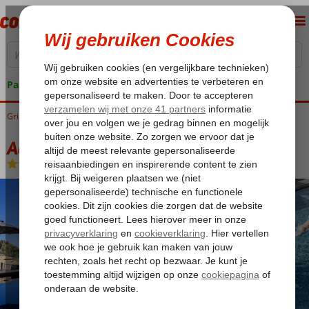
Pakketgarantie
Griekenland
Home
Kos
Kos-Stad Lambi
Aqua Blu Boutique Hotel & Spa
Aqua Blu Boutique Hotel & Spa
Logies en ontbijt
-
Hotel