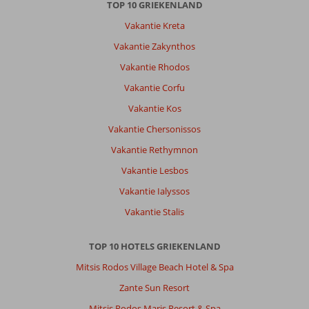
accommodatie.
TOP 10 GRIEKENLAND
De
Vakantie Kreta
staff
is
Vakantie Zakynthos
van
Vakantie Rhodos
laag
tot
Vakantie Corfu
hoog
Vakantie Kos
als
familie.
Vakantie Chersonissos
Vakantie Rethymnon
Algemene indruk
10
Eten
9
Ligging
10
Kamers
9
Vakantie Lesbos
Service
10
Kindvriendelijk
-
Vakantie Ialyssos
Prijs/kwaliteit
8
Wifi kwaliteit
10
Vakantie Stalis
Adriana
10
TOP 10 HOTELS GRIEKENLAND
Nederland
Mitsis Rodos Village Beach Hotel & Spa
Met partner
,
Zante Sun Resort
29 mei 2025
Mitsis Rodos Maris Resort & Spa