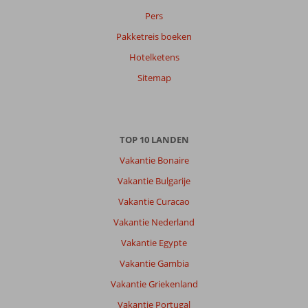
Sorteren
Pers
op
Pakketreis boeken
datum (nieuw > oud)
Hotelketens
Sitemap
Adriana
10
Nederland
Met partner
,
TOP 10 LANDEN
28 mei 2026
Vakantie Bonaire
Vakantie Bulgarije
Over
Kos-
Vakantie Curacao
Stad
Vakantie Nederland
Lambi:
Vakantie Egypte
Kos
voelt
Vakantie Gambia
als
Vakantie Griekenland
ons
2e
Vakantie Portugal