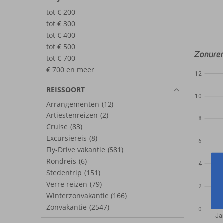
tot € 200
tot € 300
tot € 400
tot € 500
Zonure
tot € 700
€ 700 en meer
12
REISSOORT
10
Arrangementen
(12)
Artiestenreizen
(2)
8
Cruise
(83)
Excursiereis
(8)
6
Fly-Drive vakantie
(581)
Rondreis
(6)
4
Stedentrip
(151)
Verre reizen
(79)
2
Winterzonvakantie
(166)
Zonvakantie
(2547)
0
Ja