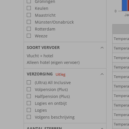
Groningen
Keulen
0
Maastricht
Ja
Münster/Osnabrück
Rotterdam
Weeze
Temperat
SOORT VERVOER
Temperat
Vlucht + hotel
Temperat
Alleen hotel (eigen vervoer)
Temperat
VERZORGING
Uitleg
Temperat
(Ultra) All Inclusive
Temperat
Volpension (Plus)
Temperat
Halfpension (Plus)
Logies en ontbijt
Temperat
Logies
Temperat
Volgens beschrijving
Temperat
AANTAL STERREN