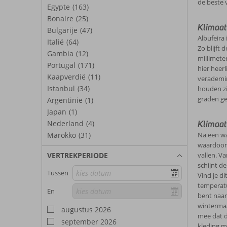
de beste 
Egypte
(163)
Bonaire
(25)
Klimaat
Bulgarije
(47)
Albufeira
Italië
(64)
Zo blijft
Gambia
(12)
millimete
Portugal
(171)
hier heer
Kaapverdië
(11)
verademin
Istanbul
(34)
houden zi
graden ge
Argentinië
(1)
Japan
(1)
Nederland
(4)
Klimaat
Marokko
(31)
Na een wa
waardoor 
VERTREKPERIODE
vallen. V
schijnt d
Tussen
Vind je di
temperatuu
En
bent naar
wintermaa
augustus 2026
mee dat d
september 2026
kleding m