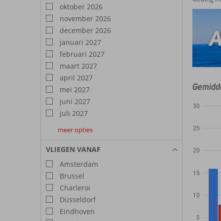
oktober 2026
november 2026
december 2026
januari 2027
februari 2027
maart 2027
april 2027
Gemidde
mei 2027
juni 2027
30
juli 2027
25
meer opties
augustus
september
oktober
2027
2027
2027
VLIEGEN VANAF
20
Amsterdam
15
Brussel
Charleroi
10
Düsseldorf
Eindhoven
5