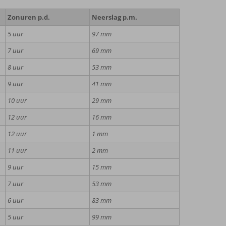
Zonuren p.d.
Neerslag p.m.
5 uur
97 mm
7 uur
69 mm
8 uur
53 mm
9 uur
41 mm
10 uur
29 mm
12 uur
16 mm
12 uur
1 mm
11 uur
2 mm
9 uur
15 mm
7 uur
53 mm
6 uur
83 mm
5 uur
99 mm