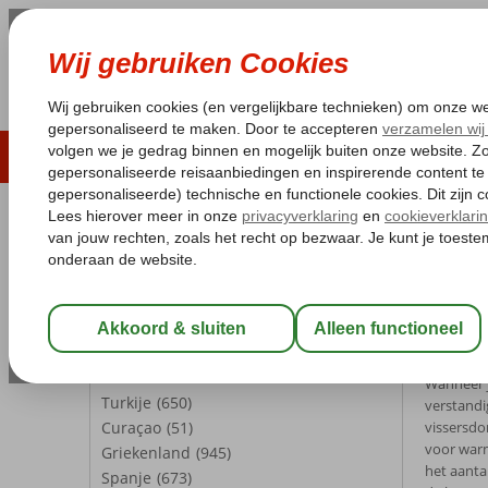
LAST MINUTE
ZOMER 2026
ZONVAKA
Pakketgarantie
Laagsteprijsgarantie*
Gratis
REISGEZELSCHAP
Home
Kl
Kamer 1:
2 Personen
Klima
Wijzig Reisgezelschap
Klimaat
BESTEMMINGEN
Wanneer j
Turkije
(650)
verstandig
Curaçao
(51)
vissersdo
voor warm
Griekenland
(945)
het aanta
Spanje
(673)