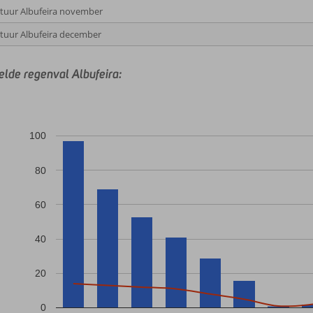
uur Albufeira november
uur Albufeira december
lde regenval Albufeira:
100
80
60
40
20
0