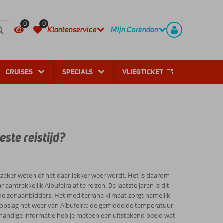
REGISTREER
CONTACT
0
0
Klantenservice
Mijn Corendon
CRUISES
SPECIALS
VLIEGTICKET
ste reistijd?
e zeker weten of het daar lekker weer wordt. Het is daarom
ntrekkelijk Albufeira af te reizen. De laatste jaren is dit
 de zonaanbidders. Het mediterrane klimaat zorgt namelijk
gopslag het weer van Albufeira: de gemiddelde temperatuur,
handige informatie heb je meteen een uitstekend beeld wat