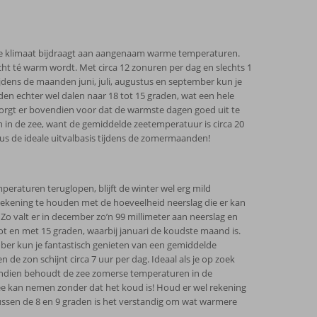
e klimaat bijdraagt aan aangenaam warme temperaturen.
ht té warm wordt. Met circa 12 zonuren per dag en slechts 1
dens de maanden juni, juli, augustus en september kun je
n echter wel dalen naar 18 tot 15 graden, wat een hele
orgt er bovendien voor dat de warmste dagen goed uit te
 in de zee, want de gemiddelde zeetemperatuur is circa 20
us de ideale uitvalbasis tijdens de zomermaanden!
raturen teruglopen, blijft de winter wel erg mild
 rekening te houden met de hoeveelheid neerslag die er kan
o valt er in december zo’n 99 millimeter aan neerslag en
ot en met 15 graden, waarbij januari de koudste maand is.
oktober kun je fantastisch genieten van een gemiddelde
de zon schijnt circa 7 uur per dag. Ideaal als je op zoek
vendien behoudt de zee zomerse temperaturen in de
ee kan nemen zonder dat het koud is! Houd er wel rekening
ssen de 8 en 9 graden is het verstandig om wat warmere