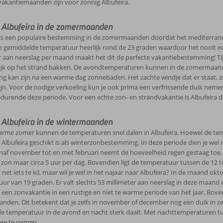
vakantiemaanden zijn voor zonnig Albufeira.
 Albufeira in de zomermaanden
 is een populaire bestemming in de zomermaanden doordat het mediterran
 de gemiddelde temperatuur heerlijk rond de 23 graden waardoor het nooit ec
r aan neerslag per maand maakt het dit de perfecte vakantiebestemming! Tij
lijk op het strand bakken. De avondtemperaturen kunnen in de zomermaande
g kan zijn na een warme dag zonnebaden. Het zachte windje dat er staat, z
jn. Voor de nodige verkoeling kun je ook prima een verfrissende duik nemen
durende deze periode. Voor een echte zon- en strandvakantie is Albufeira d
 Albufeira in de wintermaanden
rme zomer kunnen de temperaturen snel dalen in Albufeira. Hoewel de tempe
Albufeira geschikt is als winterzonbestemming. In deze periode dien je wel
anaf november tot en met februari neemt de hoeveelheid regen gestaag toe. Z
e zon maar circa 5 uur per dag. Bovendien ligt de temperatuur tussen de 12 t
t net iets te kil, maar wil je wel in het najaar naar Albufeira? In de maand 
r van 19 graden. Er valt slechts 53 millimeter aan neerslag in deze maand en 
 een zonvakantie in een rustige en niet te warme periode van het jaar. Bo
nden. Dit betekent dat je zelfs in november of december nog een duik in z
e temperatuur in de avond en nacht sterk daalt. Met nachttemperaturen tu
ee te nemen.