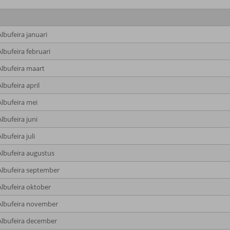
lbufeira januari
lbufeira februari
Albufeira maart
lbufeira april
Albufeira mei
lbufeira juni
lbufeira juli
Albufeira augustus
Albufeira september
Albufeira oktober
Albufeira november
Albufeira december