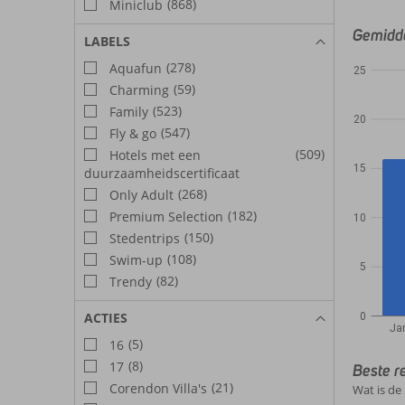
(868)
Miniclub
Gemidde
LABELS
(278)
Aquafun
25
(59)
Charming
(523)
Family
20
(547)
Fly & go
(509)
Hotels met een
15
duurzaamheidscertificaat
(268)
Only Adult
(182)
Premium Selection
10
(150)
Stedentrips
(108)
Swim-up
5
(82)
Trendy
ACTIES
0
Ja
(5)
16
(8)
17
Beste re
(21)
Corendon Villa's
Wat is de