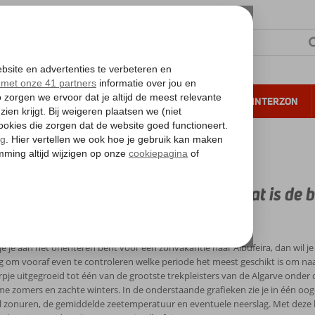
NTIE
VERRE REIZEN
ALL INCLUSIVE
WINTERZON
 annuleren*
imaat en temperatuur in Albufeira - Wat is de beste reistijd?
at en temperatuur in Albufeira - Wat is de be
 & temperatuur Albufeira
e je aan het oriënteren bent voor een zonvakantie naar Albufeira, dan wil j
 om vooraf even te controleren welke periode het meest geschikt is om naar aa
rpje uitgegroeid tot één van de grootste trekpleisters van de Algarve onder
e zomers en zachte winters. In de onderstaande grafieken zie je in één oo
l zonuren, de gemiddelde zeetemperatuur en eventuele neerslag. Met deze 