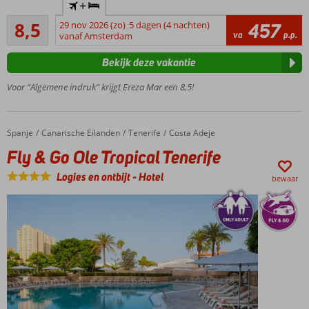
+
Adult
Aanrader
hotel;
8,5
29 nov 2026 (zo)
5 dagen (4 nachten)
457
6
va
p.p.
min.
vanaf Amsterdam
beoordelingen
leeftijd
Bekijk deze vakantie
is 16
jaar
Voor “Algemene indruk” krijgt Ereza Mar een 8,5!
Infinity
zwembad
met
Spanje
Fly & Go Ole Tropical Tenerife
Home
Canarische Eilanden
Tenerife
Costa Adeje
uitzicht
op zee
Fly & Go Ole Tropical Tenerife
Vlakbij
Logies en ontbijt
-
Hotel
bewaar
het
strand
en
Caleta
de
Fuste
Dagelijks
entertainment
Halfpension