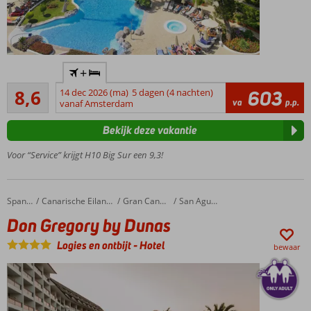
Sfeervol
+
boutique
Aanrader
hotel
8,6
14 dec 2026 (ma)
5 dagen (4 nachten)
603
21
va
p.p.
vanaf Amsterdam
Direct aan
beoordelingen
de
Bekijk deze vakantie
boulevard
Only
Voor “Service” krijgt H10 Big Sur een 9,3!
Adult
hotel;
min.
Don Gregory by Dunas
Home
Spanje
Canarische Eilanden
Gran Canaria
San Agustin
leeftijd
Don Gregory by Dunas
18 jaar
Volledige
Logies en ontbijt
-
Hotel
bewaar
ontspanning
in het luxe
Spa Center
Tip van