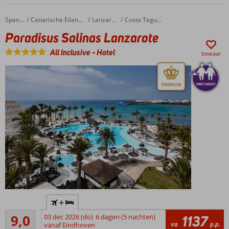
Op
loopafstand
Paradisus Salinas Lanzarote
Home
Spanje
Canarische Eilanden
Lanzarote
Costa Teguise
van het
Paradisus Salinas Lanzarote
strand
Laat je
All Inclusive
-
Hotel
bewaar
verwennen
in de Spa &
Wellness
Ook o.b.v.
halfpension
Modern
+
design
Uitstekend
hotel
9,0
03 dec 2026 (do)
6 dagen (5 nachten)
1137
6
va
p.p.
vanaf Eindhoven
Verschillende