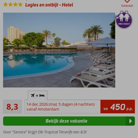
leeftijd
Logies en ontbijt
-
Hotel
bewaar
16
jaar)
All
Inclusive
ook
mogelijk
Only
+
Adult:
Zeer goed
min.
8,3
14 dec 2026 (ma)
5 dagen (4 nachten)
450
15
va
p.p.
leeftijd
vanaf Amsterdam
beoordelingen
16 jaar
Bekijk deze vakantie
Strand en
centrum op
Voor “Service” krijgt Ole Tropical Tenerife een 8,9!
loopafstand