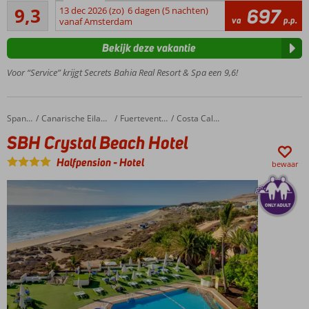
Uitstekend
hotel,
9,3
13 dec 2026 (zo)
6 dagen (5 nachten)
697
16
va
p.p.
direct
vanaf Amsterdam
beoordelingen
aan
Bekijk deze vakantie
het
strand
Voor “Service” krijgt Secrets Bahia Real Resort & Spa een 9,6!
Minimum
leeftijd 18
jaar
SBH Crystal Beach Hotel
Home
Spanje
Canarische Eilanden
Fuerteventura
Costa Calma
Keuze uit
SBH Crystal Beach Hotel
diverse
restaurants
Halfpension
-
Hotel
bewaar
en bars
Volop
ontspanningsmogelijkheden
in het Spa Center
Halfpension
of Ultra All
Inclusive
ook
mogelijk