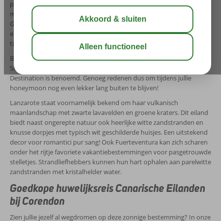
plekken te vinden die perfect zijn voor dat romantische moment
met z’n tweeën. De Canarische Eilanden bestaan uit zeven eilanden:
Gran Canaria, Tenerife, Fuerteventura, Lanzarote, La Palma, El Hierro
en La Gomera. Er zijn tal van mogelijkheden om samen de mooiste
tijd van je leven door te brengen.
Ben jij ook zo gek op sterren kijken? Dan hebben we goed nieuws!
Sinds 2014 wordt heel Tenerife bijvoorbeeld officieel tot Starlight
Destination is benoemd. Genoeg redenen dus om tijdens jullie
honeymoon nog even lekker lang buiten te blijven!
Lanzarote staat voornamelijk bekend om haar vulkanisch
maanlandschap met zwarte lavavelden en groene kraters. Dit eiland
biedt naast ongerepte natuur ook heerlijke witte zandstranden en
knusse dorpjes met typisch wit geschilderde huisjes. Een uitstekend
decor voor romantici pur sang! Ook Fuerteventura kan zich scharen
onder het rijtje favoriete vakantiebestemmingen voor pasgetrouwde
stelletjes. Strandliefhebbers kunnen hun hart ophalen aan parelwitte
zandstranden met kristalhelder water.
Goedkope huwelijksreis Canarische Eilanden
bij Corendon
Zien jullie jezelf al wegdromen op deze zonnige bestemming? In onze