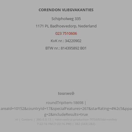
CORENDON VLIEGVAKANTIES
Schipholweg 335
1171 PL Badhoevedorp, Nederland
023 7510606
KvK nr.: 34220902
BTW nr.: 814395892 B01
TourWeb
©
roundTripItem-18698
|
NetMatch
areaId=10152&countryId=17&specialFeatures=267&starRating=4%2c5&ppa
g=2&includeResults=true
nl | Content | 380.0.0.13 | netm-web-ui-production-7f756f55dd-mm9vq
7:22:16 PM (7:22:16 PM) | 382 (343|282)