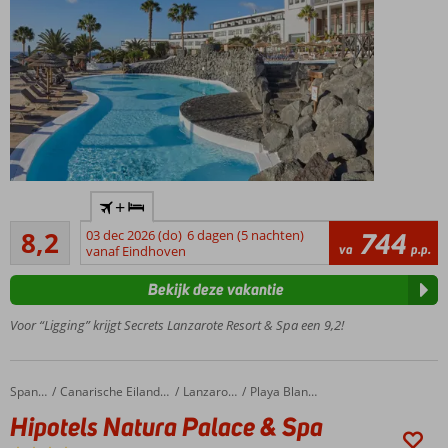
Only
+
Adult
Zeer goed
hotel,
8,2
03 dec 2026 (do)
6 dagen (5 nachten)
744
5
va
p.p.
minimum
vanaf Eindhoven
beoordelingen
leeftijd 18
Bekijk deze vakantie
jaar
Op
Voor “Ligging” krijgt Secrets Lanzarote Resort & Spa een 9,2!
steenworp
afstand
van het
Hipotels Natura Palace & Spa
Home
Spanje
Canarische Eilanden
Lanzarote
Playa Blanca
strand
Hipotels Natura Palace & Spa
Maar liefst 4 à-
la-