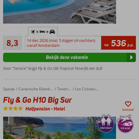
of All
Inclusive
mogelijk
Only
+
+
Adult:
Zeer goed
min.
8,3
14 dec 2026 (ma)
5 dagen (4 nachten)
536
19
va
p.p.
leeftijd
vanaf Amsterdam
beoordelingen
16 jaar
Bekijk deze vakantie
Strand en
centrum op
Voor “Service” krijgt Fly & Go Ole Tropical Tenerife een 8,8!
loopafstand
Suites met
aparte
Spanje
Fly & Go H10 Big Sur
Home
Canarische Eilanden
Tenerife
Los Cristianos
slaapkamer
Fly & Go H10 Big Sur
Heerlijk
zwembad
Halfpension
-
Hotel
bewaar
met
zonneterras
Halfpension
en All
Inclusive