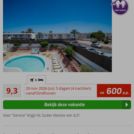
Ruime,
moderne
kamers met
zwembadzicht
Meerdere
zwembaden
voor de
verkoelende
duik
Breng een
bezoek aan
de
Only
beroemde
+
Adult,
zandduinen
Uitstekend
minimale
9,3
29 nov 2026 (zo)
5 dagen (4 nachten)
600
15
va
p.p.
leeftijd
vanaf Eindhoven
beoordelingen
16 jaar
Bekijk deze vakantie
Gelegen
in Playa
Voor “Service” krijgt HL Suites Nardos een 9,5!
del
Inglés
Op ca.