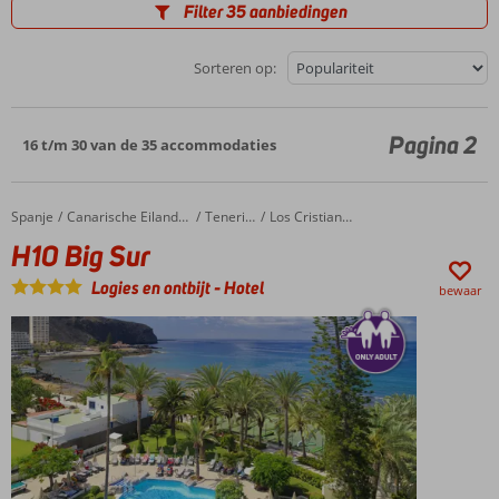
Filter 35 aanbiedingen
Sorteren op:
Pagina 2
16 t/m 30 van de 35 accommodaties
Spanje
H10 Big Sur
Home
Canarische Eilanden
Tenerife
Los Cristianos
H10 Big Sur
Logies en ontbijt
-
Hotel
bewaar