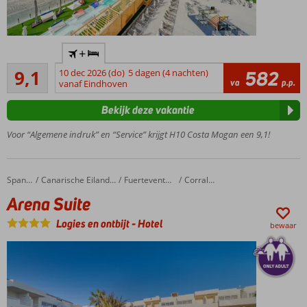
Only
+
Adult
Uitstekend
hotel;
9,1
10 dec 2026 (do)
5 dagen (4 nachten)
582
11
va
p.p.
min.
vanaf Eindhoven
beoordelingen
leeftijd
Bekijk deze vakantie
is 18
jaar
Voor “Algemene indruk” en “Service” krijgt H10 Costa Mogan een 9,1!
Direct
gelegen
aan het
Arena Suite
Home
Spanje
Canarische Eilanden
Fuerteventura
Corralejo
strand
Arena Suite
Verblijf in een
Standaardkamer
Logies en ontbijt
-
Hotel
bewaar
of Juniorsuite
Comfortabel
verblijf o.b.v.
All Inclusive