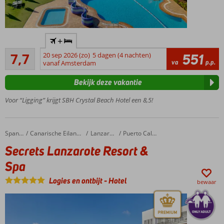
Only
+
Adult;
Goed
min.
7,7
20 sep 2026 (zo)
5 dagen (4 nachten)
551
17
va
p.p.
leeftijd
vanaf Amsterdam
beoordelingen
18 jaar
Bekijk deze vakantie
Toplocatie
aan het
Voor “Ligging” krijgt SBH Crystal Beach Hotel een 8,5!
zandstrand
Sport
&
Secrets Lanzarote Resort & Spa
Home
Spanje
Canarische Eilanden
Lanzarote
Puerto Calero
Spa
Secrets Lanzarote Resort &
Tip
van
Spa
Cor:
Logies en ontbijt
-
Hotel
suites!
bewaar
Volpension
ook
mogelijk