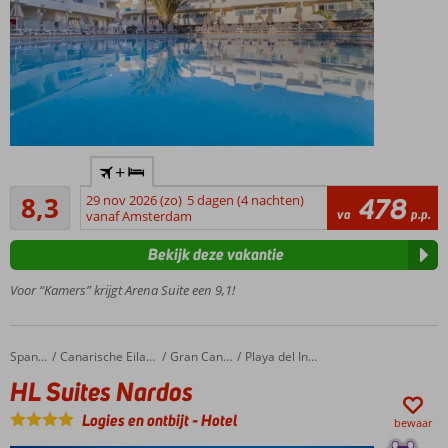
Comfortabel
+
4-sterren All
Zeer goed
Inclusive
8,3
29 nov 2026 (zo)
5 dagen (4 nachten)
478
12
va
p.p.
hotel
vanaf Amsterdam
beoordelingen
Only
Bekijk deze vakantie
Adult:
min.
Voor “Kamers” krijgt Arena Suite een 9,1!
leeftijd
16 jaar
Op
HL Suites Nardos
Home
Spanje
Canarische Eilanden
Gran Canaria
Playa del Ingles
loopafstand
HL Suites Nardos
van het
strand en
Logies en ontbijt
-
Hotel
bewaar
centrum