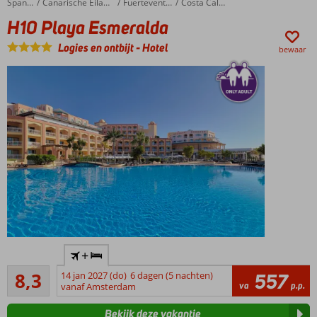
H10 Playa Esmeralda
Home
Spanje
Canarische Eilanden
Fuerteventura
Costa Calma
300
H10 Playa Esmeralda
meter
van
Logies en ontbijt
-
Hotel
bewaar
het
strand
Ontspannen
in het
Wellness
Center
Halfpension
of All
Inclusive
ook
mogelijk
Accommodatie met een
+
GSTC erkend
Zeer goed
duurzaamheidscertificaat
8,3
14 jan 2027 (do)
6 dagen (5 nachten)
557
17
va
p.p.
vanaf Amsterdam
Only
beoordelingen
Adult
Bekijk deze vakantie