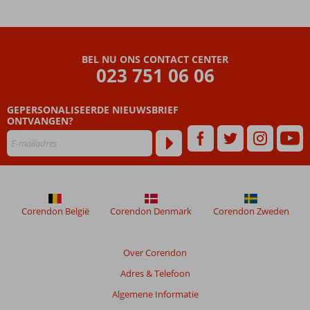
in het luxe
Spa Center
Tip van
Don:
BEL NU ONS CONTACT CENTER
cocktails
023 751 06 06
drinken
op het
Chill-
GEPERSONALISEERDE NIEUWSBRIEF
Out
ONTVANGEN?
terras
op de 8e
etage
Corendon België
Corendon Denmark
Corendon Zweden
Over Corendon
Adres & Telefoon
Algemene Informatie