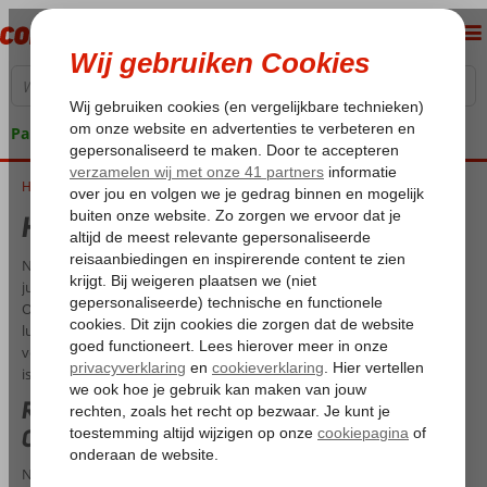
Pakketgarantie
Home
Huwelijksreis Canarische Eilanden
Huwelijksreis Canarische Eilanden
Net getrouwd en op zoek naar een zonovergoten bestemming voor
jullie huwelijksreis? Dan is het Spaanse archipel in de Atlantische
Oceaan een uitstekende keuze. Met prachtige stranden, blauwe
luchten en vulkanisch landschap vinden jullie hier alle ingrediënten
voor een romantische vakantie, waar ‘ja’ tegen zeggen niet moeilijk
is!
Romantiek ten top tijdens je honeymoon
Canarische Eilanden
Naar welke van de zeven eilanden je ook gaat, er zijn altijd wel