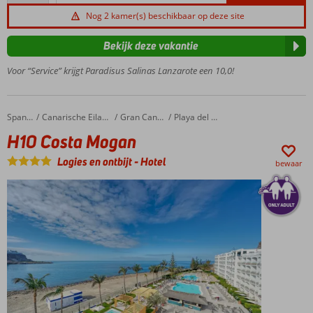
beoordelingen
stranden op
Nog 2 kamer(s) beschikbaar op deze site
loopafstand
Buffet- en een
Bekijk deze vakantie
à-la-
Voor “Service” krijgt Paradisus Salinas Lanzarote een 10,0!
carterestaurant
Wellness met
sauna en
bubbelbaden
H10 Costa Mogan
Home
Spanje
Canarische Eilanden
Gran Canaria
Playa del Cura
Only
H10 Costa Mogan
Adult:
Logies en ontbijt
-
Hotel
minimale
bewaar
leeftijd
16 jaar