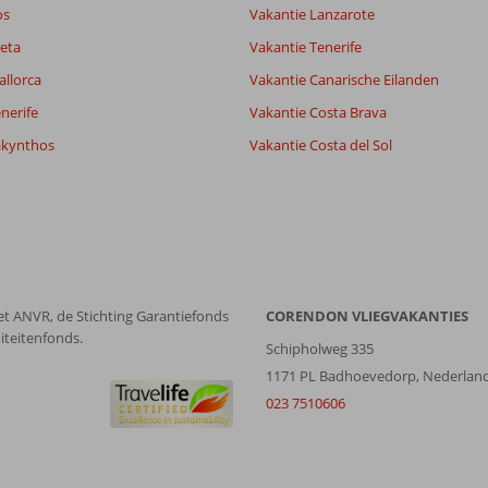
Alle
datum (nieuw > oud)
os
Vakantie Lanzarote
eta
Vakantie Tenerife
allorca
Vakantie Canarische Eilanden
nerife
Vakantie Costa Brava
akynthos
Vakantie Costa del Sol
et ANVR, de Stichting Garantiefonds
CORENDON VLIEGVAKANTIES
iteitenfonds.
Schipholweg 335
1171 PL Badhoevedorp, Nederlan
023 7510606