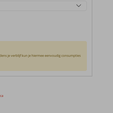
jdens je verblijf kun je hiermee eenvoudig consumpties
nca