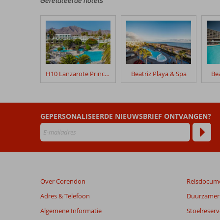
Gerelateerde hotels
hun
verblijf
in
Hipotels
Natura
Palace
&
Spa
H10 Lanzarote Princess
Beatriz Playa & Spa
Bea
Beoordelingen
die
ouder
GEPERSONALISEERDE NIEUWSBRIEF ONTVANGEN?
zijn
dan
48
maanden
worden
niet
Over Corendon
Reisdocum
meer
weergegeven
Adres & Telefoon
Duurzamer 
om
Algemene Informatie
Stoelreserv
de