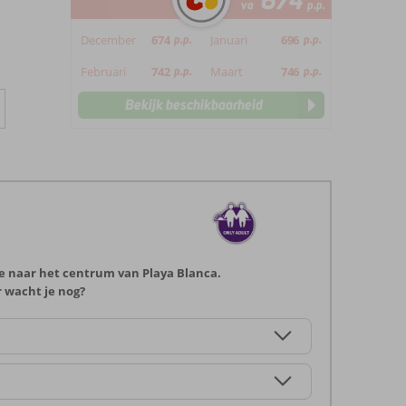
674
va
p.p.
December
674
p.p.
Januari
696
p.p.
Februari
742
p.p.
Maart
746
p.p.
Bekijk beschikbaarheid
je naar het centrum van Playa Blanca.
r wacht je nog?