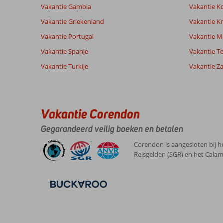
Nederlands (NL) (24)
Vakantie Gambia
Vakantie K
klanten
Vakantie Griekenland
Vakantie Kr
Vakantie Portugal
Vakantie M
10
Vakantie Spanje
Vakantie Te
Over
Algemene indruk
10
Playa
Ligging
10
Vakantie Turkije
Vakantie Z
Anoniem
Blanca:
Service
10
Belgie
Prijs/kwaliteit
9
Lanzarote
Met partner
Eten
9
is
,
perfect
Kamers
9
Vakantie Corendon
20 september 2025
door
Kindvriendelijk
-
zijn
Wifi kwaliteit
10
Gegarandeerd veilig boeken en betalen
aangenaam
klimaat
Corendon is aangesloten bij h
met
Reisgelden (SGR) en het Calam
voldoende
bezoekmogelijkheden.
Over
Hipotels
Natura