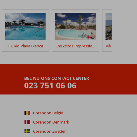
HL Rio Playa Blanca
Los Zocos Impressive Lanzarote
Vik Hotel San An
BEL NU ONS CONTACT CENTER
023 751 06 06
Corendon België
Corendon Denmark
Corendon Zweden