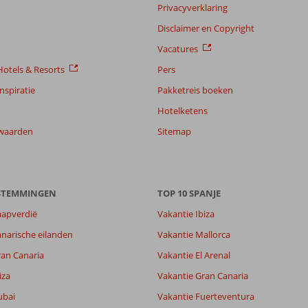
Privacyverklaring
Disclaimer en Copyright
Vacatures
otels & Resorts
Pers
nspiratie
Pakketreis boeken
Hotelketens
waarden
Sitemap
ESTEMMINGEN
TOP 10 SPANJE
8,5
aapverdië
Vakantie Ibiza
8,8
narische eilanden
Vakantie Mallorca
lijk
6,4
it
8,6
ran Canaria
Vakantie El Arenal
iza
Vakantie Gran Canaria
Filter reisgezelschap
Sorteren op
ubai
Vakantie Fuerteventura