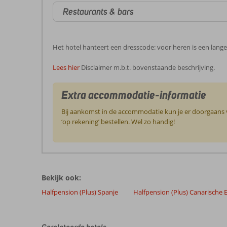
Restaurants & bars
Het hotel hanteert een dresscode: voor heren is een lange
Lees hier
Disclaimer m.b.t. bovenstaande beschrijving.
Extra accommodatie-informatie
Bij aankomst in de accommodatie kun je er doorgaans vo
‘op rekening’ bestellen. Wel zo handig!
De
beoordelingen
zijn
Bekijk ook:
door
onze
Halfpension (Plus) Spanje
Halfpension (Plus) Canarische 
klanten
geschreven
na