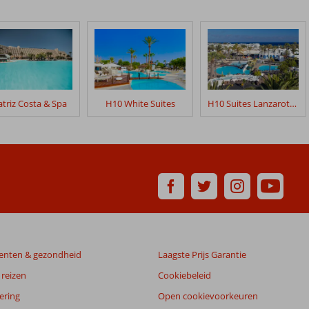
triz Costa & Spa
H10 White Suites
H10 Suites Lanzarote Gardens
enten & gezondheid
Laagste Prijs Garantie
reizen
Cookiebeleid
ering
Open cookievoorkeuren