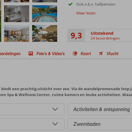
Ook o.b.v. halfpension
Meer lezen
9,3
Uitstekend
24 beoordelingen
oordelingen
Foto's & Video's
Kaart
Vlucht
n biedt een prachtig uitzicht over zee. Via de wandelpromenade loop 
ls een Spa & Wellness Center, ruime kamers en leuke activiteiten. Waa
Activiteiten & ontspanning
Zwembaden