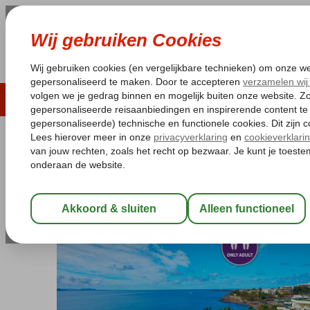
LAST MINUTE
ZOMER 2026
ZONVAKA
Pakketgarantie
Laagsteprijsgarantie*
Gratis
Spanje
Home
Canarische Eilanden
Lanzarote
Playa Blanca
Hipo
Hipotels Natura Palace & Spa
Logies en ontbijt
-
Hotel