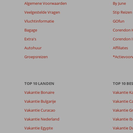
relevantie
Algemene Voorwaarden
By June
van
Veelgestelde Vragen
Stip Reizen
de
getoonde
Vluchtinformatie
GOfun
beoordelingen
Bagage
Corendon H
te
garanderen.
Extra's
Corendon I
Meer
Autohuur
Affiliates
info
over
Groepsreizen
*Actievoor
onze
beoordelingen.
Totale score
Scoreverdeling
9,3
TOP 10 LANDEN
TOP 10 B
Algemene indruk
9,3
Eten
Vakantie Bonaire
Vakantie K
Gebaseerd op:
Ligging
8,8
Kamers
24
Uitstekend
Vakantie Bulgarije
Vakantie Ca
Service
9,1
Kindvriende
beoordelingen
Prijs/kwaliteit
8,8
Wifi kwalite
Vakantie Curacao
Vakantie G
Vakantie Nederland
Vakantie Ib
Ervaringen
Taal
Vakantie Egypte
Vakantie D
van onze