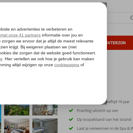
NTIE
VERRE REIZEN
ALL INCLUSIVE
WINTERZON
 annuleren*
tels Natura Palace & Spa
Adult only: min. leeftijd 16 jaar
Prachtig uitzicht op zee
Op loopafstand van het strand
Laat je verwennen in de Spa & 