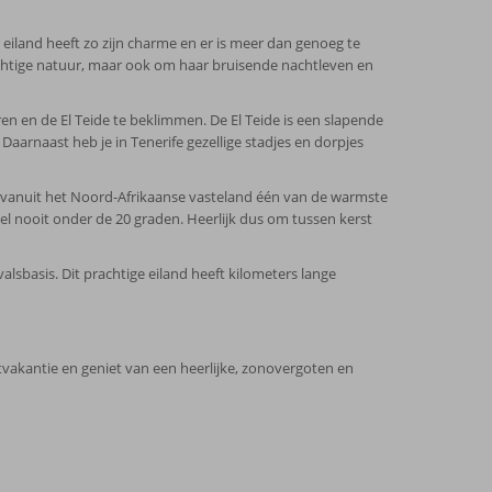
 eiland heeft zo zijn charme en er is meer dan genoeg te
chtige natuur, maar ook om haar bruisende nachtleven en
en en de El Teide te beklimmen. De El Teide is een slapende
aarnaast heb je in Tenerife gezellige stadjes en dorpjes
m vanuit het Noord-Afrikaanse vasteland één van de warmste
wel nooit onder de 20 graden. Heerlijk dus om tussen kerst
alsbasis. Dit prachtige eiland heeft kilometers lange
vakantie en geniet van een heerlijke, zonovergoten en