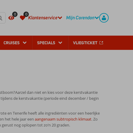
REGISTREER
CONTACT
0
0
Klantenservice
Mijn Corendon
CRUISES
SPECIALS
VLIEGTICKET
erstboom?Aarzel dan niet en kies voor deze kerstvakantie
tijdens de kerstvakantie (periode eind december / begin
e en Tenerife heeft alle ingrediënten voor een heerlijke
en het hele jaar een
aangenaam subtropisch klimaat
. Zo
 gerust nog oplopen tot zo’n 20 graden.