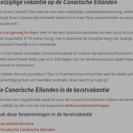
elzijdige vakantie op de Canarische Eilanden
oor Gran Canaria? Dan kies je voor een veelzijdige vakantiebestemming. Ieder
staat Gran Canaria bijvoorbeeld bekend om haar fijne zandstranden en pra
boulevard.
e is er genoeg te doen
. Hier is het een absolute aanrader om een auto te hur
an maarliefst 3718 meter hoog. Het is daarmee de hoogste berg van Spanje. D
ze kerst heerlijk kunt vertoeven.
 is het meest oostelijke Canarische eiland en is door de warme luchtstroo
 Het eiland heeft ieder jaar zo’n 330 dagen zon en de temperatuur daalt vrij
nieuw te vertoeven.
n lekker de rust opzoeken? Dan is Fuerteventura misschien wel de ideale uitv
 prachtige golven en heerlijke cocktails. Waar wacht je nog op?
e Canarische Eilanden in de kerstvakantie
ronder ons uitgebreide aanbod voor de Canarische Eilanden tijdens de kerst
 verblijf op één van de vier populaire
winterzonbestemmingen
.
ook deze bestemmingen in de kerstvakantie
rstvakantie Bonaire
rstvakantie Canarische Eilanden