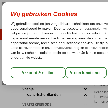
LAST MINUTE
ZOMER 2026
ZONVAKA
Pakketgarantie
Laagsteprijsgarantie*
Gratis
REISGEZELSCHAP
Home
Ca
Kamer 1:
2 Personen
Canar
Wijzig Reisgezelschap
Ben jij k
voor een 
BESTEMMING
januari) i
Spanje
Deze eila
Canarische Eilanden
kerstvaka
kunnen oo
VERTREKPERIODE