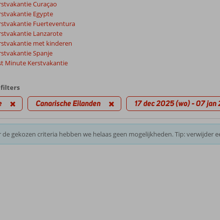
rstvakantie Curaçao
rstvakantie Egypte
rstvakantie Fuerteventura
rstvakantie Lanzarote
rstvakantie met kinderen
rstvakantie Spanje
st Minute Kerstvakantie
filters
e
Canarische Eilanden
17 dec 2025 (wo) - 07 jan
 de gekozen criteria hebben we helaas geen mogelijkheden. Tip: verwijder e