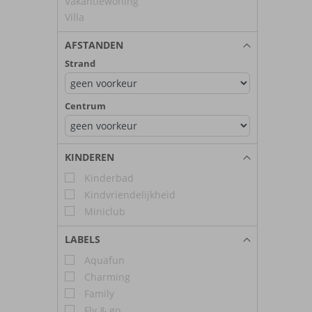
Vakantiewoning
Villa
AFSTANDEN
Strand
Centrum
KINDEREN
Kinderbad
Kindvriendelijkheid
Miniclub
LABELS
Aquafun
Charming
Family
Fly & go