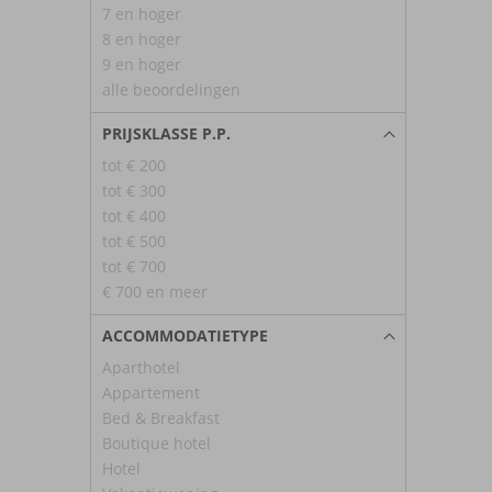
7 en hoger
8 en hoger
9 en hoger
alle beoordelingen
PRIJSKLASSE P.P.
tot € 200
tot € 300
tot € 400
tot € 500
tot € 700
€ 700 en meer
ACCOMMODATIETYPE
Aparthotel
Appartement
Bed & Breakfast
Boutique hotel
Hotel