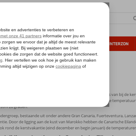
NTIE
VERRE REIZEN
ALL INCLUSIVE
WINTERZON
 annuleren*
narische Eilanden in de kerstvakantie
ische Eilanden in de kerstvakantie
laar met de winter en zit je liever onder een palmboom in plaats van bij de k
heerlijke vakantie naar de Canarische Eilanden! De gemiddelde temperatuur 
s zo’n 20 graden.
ndengroep, bestaande uit onder andere Gran Canaria, Fuerteventura, Lanzarot
ntie. Door de ligging aan de kust van Marokko hebben de Canarische Eiland
k rond de kerstvakantie (eind december en begin januari) de temperaturen