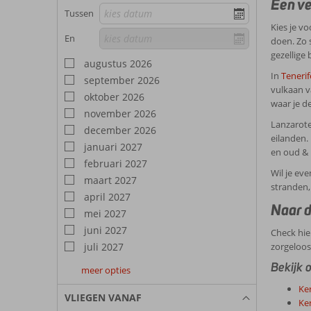
Een ve
Tussen
Kies je v
En
doen. Zo 
gezellige 
augustus 2026
In
Tenerif
september 2026
vulkaan v
oktober 2026
waar je de
november 2026
Lanzarote
december 2026
eilanden.
januari 2027
en oud & 
februari 2027
Wil je eve
maart 2027
stranden,
april 2027
Naar d
mei 2027
juni 2027
Check hie
juli 2027
zorgeloos
Bekijk 
meer opties
augustus
september
oktober
Ke
2027
2027
2027
VLIEGEN VANAF
Ke