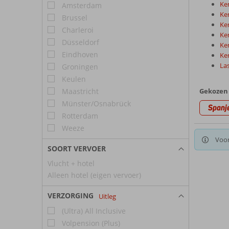
Ke
Amsterdam
Ke
Brussel
Ke
Charleroi
Ke
Düsseldorf
Ke
Eindhoven
Ke
La
Groningen
Keulen
Maastricht
Gekozen 
Münster/Osnabrück
Spanj
Rotterdam
Weeze
Voor
SOORT VERVOER
Vlucht + hotel
Alleen hotel (eigen vervoer)
VERZORGING
Uitleg
(Ultra) All Inclusive
Volpension (Plus)