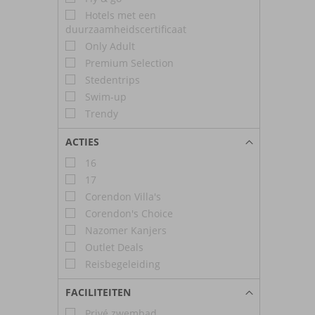
Hotels met een
duurzaamheidscertificaat
Only Adult
Premium Selection
Stedentrips
Swim-up
Trendy
ACTIES
16
17
Corendon Villa's
Corendon's Choice
Nazomer Kanjers
Outlet Deals
Reisbegeleiding
FACILITEITEN
Privé zwembad