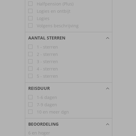
Halfpension (Plus)
Logies en ontbijt
Logies
Volgens beschrijving
AANTAL STERREN
1 - sterren
2 - sterren
3 - sterren
4 - sterren
5 - sterren
REISDUUR
1-6 dagen
7-9 dagen
10 en meer dgn
BEOORDELING
6 en hoger