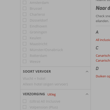
Amsterdam
Naar d
Brussel
Charleroi
Check sne
Düsseldorf
eilanden.
Eindhoven
A
Groningen
Keulen
All inclus
Maastricht
C
Münster/Osnabrück
Rotterdam
Canarisch
Canarisch
Weeze
D
SOORT VERVOER
Duiken op
Vlucht + hotel
Alleen hotel (eigen vervoer)
VERZORGING
Uitleg
(Ultra) All Inclusive
Volpension (Plus)