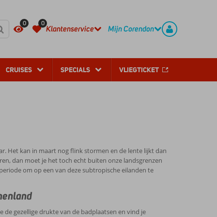
REGISTREER
CONTACT
0
0
Klantenservice
Mijn Corendon
CRUISES
SPECIALS
VLIEGTICKET
ar. Het kan in maart nog flink stormen en de lente lijkt dan
ren, dan moet je het toch echt buiten onze landsgrenzen
e periode om op een van deze subtropische eilanden te
nnenland
je de gezellige drukte van de badplaatsen en vind je