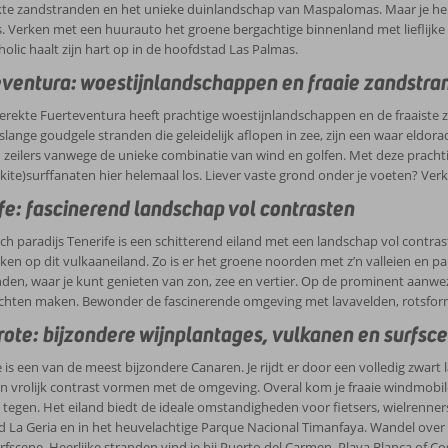
kte zandstranden en het unieke duinlandschap van Maspalomas. Maar je heb
 is. Verken met een huurauto het groene bergachtige binnenland met lieflijk
olic haalt zijn hart op in de hoofdstad Las Palmas.
ventura: woestijnlandschappen en fraaie zandstra
erekte Fuerteventura heeft prachtige woestijnlandschappen en de fraaiste 
lange goudgele stranden die geleidelijk aflopen in zee, zijn een waar eldora
n zeilers vanwege de unieke combinatie van wind en golfen. Met deze prachti
(kite)surffanaten hier helemaal los. Liever vaste grond onder je voeten? Ve
fe: fascinerend landschap vol contrasten
ch paradijs Tenerife is een schitterend eiland met een landschap vol contra
ken op dit vulkaaneiland. Zo is er het groene noorden met z’n valleien en p
den, waar je kunt genieten van zon, zee en vertier. Op de prominent aanwezi
hten maken. Bewonder de fascinerende omgeving met lavavelden, rotsforma
ote: bijzondere wijnplantages, vulkanen en surfsc
 is een van de meest bijzondere Canaren. Je rijdt er door een volledig zwar
en vrolijk contrast vormen met de omgeving. Overal kom je fraaie windmobi
tegen. Het eiland biedt de ideale omstandigheden voor fietsers, wielrenn
d La Geria en in het heuvelachtige Parque Nacional Timanfaya. Wandel over
rfscene. Heerlijke stranden vind je bij Puerto del Carmen, Playa Blanca of Co