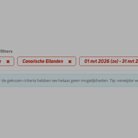
filters
e
Canarische Eilanden
01 mrt 2026 (zo) - 31 mrt 
 de gekozen criteria hebben we helaas geen mogelijkheden. Tip: verwijder e