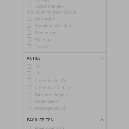
Hotels met een
duurzaamheidscertificaat
Only Adult
Premium Selection
Stedentrips
Swim-up
Trendy
ACTIES
16
17
Corendon Villa's
Corendon's Choice
Nazomer Kanjers
Outlet Deals
Reisbegeleiding
FACILITEITEN
Privé zwembad