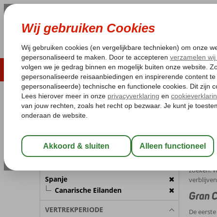
LAST MINUTE
ZOMER 2026
ZONVAKA
Pakketgarantie
Laagsteprijsgarantie*
Gratis
REISGEZELSCHAP
Home
Ca
Kamer 1:
2 Personen
Canar
Wijzig Reisgezelschap
De bekende
wel heel 
BESTEMMING
zoeken. W
Spanje
verblijven
Canarische Eilanden
Gran C
VERTREKPERIODE
De eerste