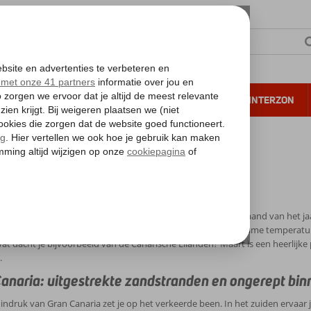
NTIE
VERRE REIZEN
ALL INCLUSIVE
WINTERZON
 annuleren*
narische Eilanden maart
ische Eilanden maart
 uitdrukking ‘Maart roert zijn staart’ zegt alles over deze maand van het ja
ver weg. Wil je verzekerd zijn van een weekje zon met aangename temperatu
at dacht je bijvoorbeeld van de Canarische Eilanden? Maart is een heerlijk
.
anaria: uitgestrekte zandstranden en ongerept bi
 indruk van Gran Canaria zet je op het verkeerde been. In het zuiden ervaar 