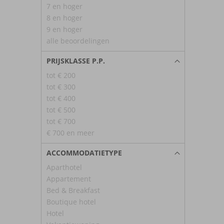
7 en hoger
8 en hoger
9 en hoger
alle beoordelingen
PRIJSKLASSE P.P.
tot € 200
tot € 300
tot € 400
tot € 500
tot € 700
€ 700 en meer
ACCOMMODATIETYPE
Aparthotel
Appartement
Bed & Breakfast
Boutique hotel
Hotel