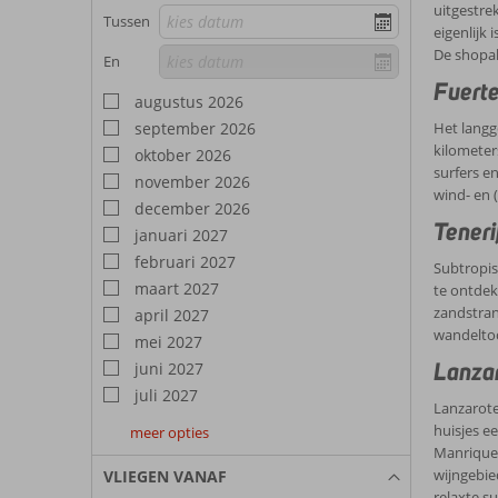
uitgestre
Tussen
eigenlijk
De shopah
En
Fuerte
augustus 2026
september 2026
Het langg
kilometers
oktober 2026
surfers e
november 2026
wind- en 
december 2026
Teneri
januari 2027
februari 2027
Subtropis
maart 2027
te ontdek
zandstran
april 2027
wandeltoc
mei 2027
Lanzar
juni 2027
juli 2027
Lanzarote
huisjes e
meer opties
augustus
september
oktober
Manrique 
2027
2027
2027
wijngebie
VLIEGEN VANAF
relaxte su