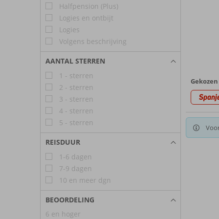
Halfpension (Plus)
Logies en ontbijt
Logies
Volgens beschrijving
AANTAL STERREN
1 - sterren
Gekozen 
2 - sterren
Spanj
3 - sterren
4 - sterren
5 - sterren
Voor
REISDUUR
1-6 dagen
7-9 dagen
10 en meer dgn
BEOORDELING
6 en hoger