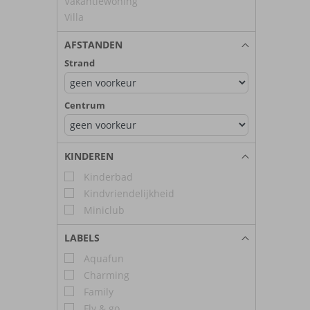
Vakantiewoning
Villa
AFSTANDEN
Strand
Centrum
KINDEREN
Kinderbad
Kindvriendelijkheid
Miniclub
LABELS
Aquafun
Charming
Family
Fly & go