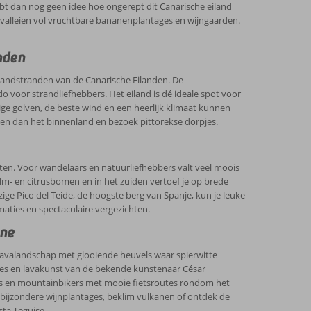
t dan nog geen idee hoe ongerept dit Canarische eiland
e valleien vol vruchtbare bananenplantages en wijngaarden.
nden
zandstranden van de Canarische Eilanden. De
do voor strandliefhebbers. Het eiland is dé ideale spot voor
ge golven, de beste wind en een heerlijk klimaat kunnen
rken dan het binnenland en bezoek pittorekse dorpjes.
sten. Voor wandelaars en natuurliefhebbers valt veel moois
alm- en citrusbomen en in het zuiden vertoef je op brede
ge Pico del Teide, de hoogste berg van Spanje, kun je leuke
ties en spectaculaire vergezichten.
ene
t lavalandschap met glooiende heuvels waar spierwitte
les en lavakunst van de bekende kunstenaar César
ers en mountainbikers met mooie fietsroutes rondom het
 bijzondere wijnplantages, beklim vulkanen of ontdek de
sta Teguise.