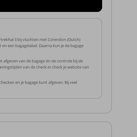
rtrekhal 3 bij vluchten met Corendon (Dutch)
jgt en een bagagelabel. Daarna kun je de bagage
et afgeven van de bagage én de controle bij de
eningstijden van de check-in check je website van
checken en je bagage kunt afgeven. Bij veel