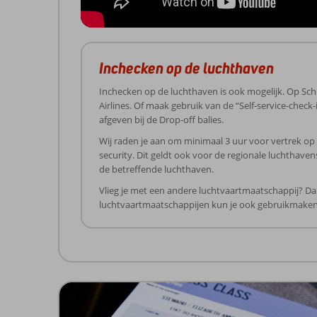
Inchecken op de luchthaven
Inchecken op de luchthaven is ook mogelijk. Op Schi
Airlines. Of maak gebruik van de “Self-service-check
afgeven bij de Drop-off balies.
Wij raden je aan om minimaal 3 uur voor vertrek op 
security. Dit geldt ook voor de regionale luchthave
de betreffende luchthaven.
Vlieg je met een andere luchtvaartmaatschappij? Dan
luchtvaartmaatschappijen kun je ook gebruikmaken v