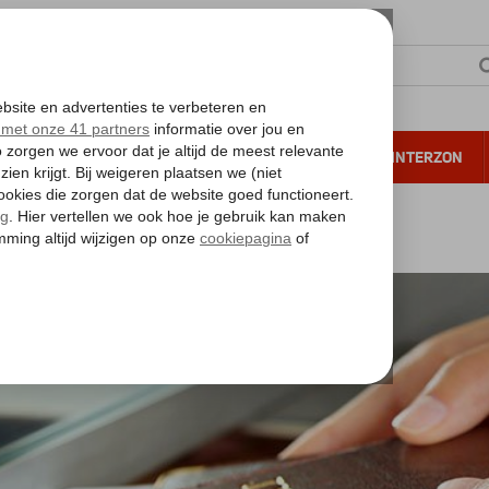
NTIE
VERRE REIZEN
ALL INCLUSIVE
WINTERZON
 annuleren*