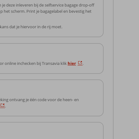
e deze inleveren bij de selfservice bagage drop-off
p het scherm. Print je bagagelabel en bevestig het
ans dat je hiervoor in de rij moet.
r online inchecken bij Transavia klik
hier
.
eking ontvang je één code voor de heen- en
.