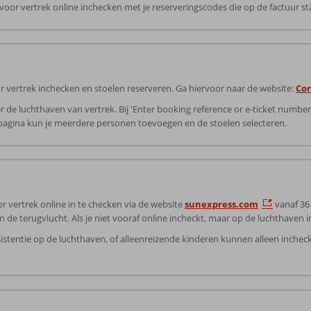
ur voor vertrek online inchecken met je reserveringscodes die op de factuur st
voor vertrek inchecken en stoelen reserveren. Ga hiervoor naar de website:
Cor
r de luchthaven van vertrek. Bij 'Enter booking reference or e-ticket numb
 pagina kun je meerdere personen toevoegen en de stoelen selecteren.
r vertrek online in te checken via de website
sunexpress.com
vanaf 36 
n de terugvlucht. Als je niet vooraf online incheckt, maar op de luchthaven i
ssistentie op de luchthaven, of alleenreizende kinderen kunnen alleen inche