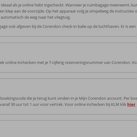
deaal als je online hebt ingecheckt. Wanneer je ruimbagage meeneemt, kun j
en klep aan de voorzijde. Op het apparaat volg je simpelweg de instructies o
 automatisch de weg naar het vliegtuig.
age ook afgeven bij de Corendon check-in balie op de luchthaven. Er is een k
trek online inchecken met je 7-cijferig reserveringsnummer van Corendon. Voo
boekingscode die je terug kunt vinden in je Mijn Corendon account. Per bo
vanaf 30 uur tot 1 uur voor vertrek. Voor online inchecken bij KLM klik
hier