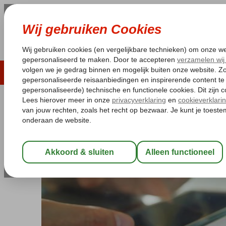
LAST MINUTE
ZOMER 2026
ZONVAKA
Pakketgarantie
Laagsteprijsgarantie*
Gratis
terug naar Extra's