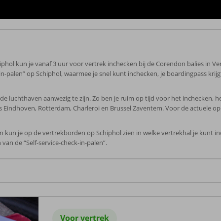
phol kun je vanaf 3 uur voor vertrek inchecken bij de Corendon balies in Ve
-in-palen” op Schiphol, waarmee je snel kunt inchecken, je boardingpass kri
de luchthaven aanwezig te zijn. Zo ben je ruim op tijd voor het inchecken, h
ns Eindhoven, Rotterdam, Charleroi en Brussel Zaventem. Voor de actuele op
 kun je op de vertrekborden op Schiphol zien in welke vertrekhal je kunt in
an de “Self-service-check-in-palen”.
Voor vertrek