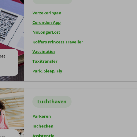
Verzekeringen
Corendon App
NoLongerLost
Koffers Princess Traveller
Vaccinaties
met
Taxitransfer
Park, Sleep, Fly
Luchthaven
Parkeren
Inchecken
Assistentie
ces