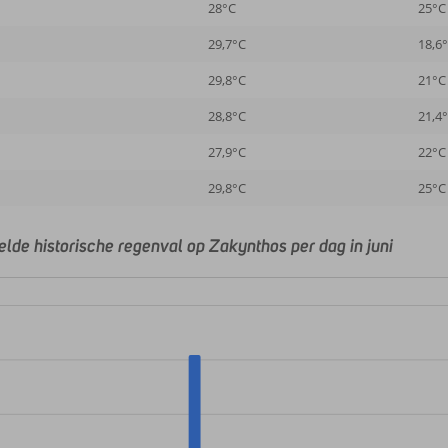
28°C
25°C
29,7°C
18,6
29,8°C
21°C
28,8°C
21,4
27,9°C
22°C
29,8°C
25°C
lde historische regenval op Zakynthos per dag in juni