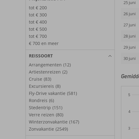
25 juni
tot € 200
26 juni
tot € 300
tot € 400
27 juni
tot € 500
tot € 700
28 juni
€ 700 en meer
29 juni
REISSOORT
30 juni
Arrangementen
(12)
Artiestenreizen
(2)
Gemidde
Cruise
(83)
Excursiereis
(8)
Fly-Drive vakantie
(581)
5
Rondreis
(6)
Stedentrip
(151)
4
Verre reizen
(80)
Winterzonvakantie
(167)
Zonvakantie
(2549)
3