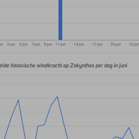
un
3-jun
5-jun
7-jun
9-jun
11-jun
14-jun
17-jun
20-jun
23-ju
lde historische windkracht op Zakynthos per dag in juni