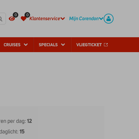
REGISTREER
CONTACT
0
0
Klantenservice
Mijn Corendon
CRUISES
SPECIALS
VLIEGTICKET
en per dag:
12
daglicht:
15