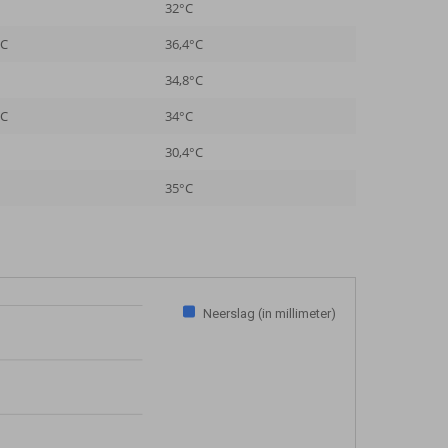
32°C
°C
36,4°C
34,8°C
°C
34°C
30,4°C
35°C
Neerslag (in millimeter)