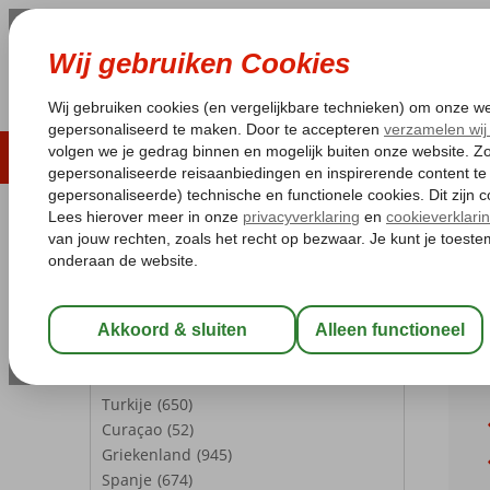
LAST MINUTE
ZOMER 2026
ZONVAKA
Pakketgarantie
Laagsteprijsgarantie*
Gratis
REISGEZELSCHAP
Home
We
Kamer 1:
2 Personen
Weer 
Wijzig Reisgezelschap
Zakynth
BESTEMMINGEN
Turkije
(650)
Curaçao
(52)
Griekenland
(945)
Spanje
(674)