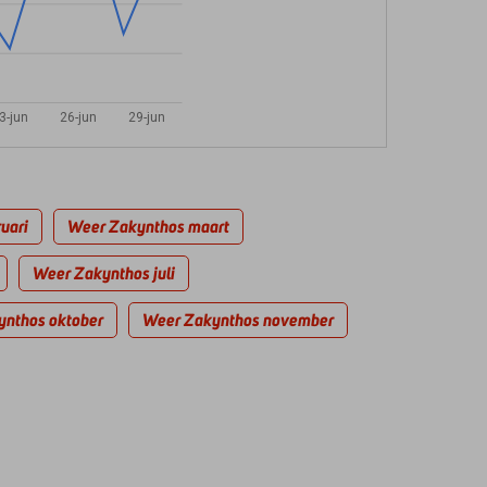
3-jun
26-jun
29-jun
uari
Weer Zakynthos maart
Weer Zakynthos juli
nthos oktober
Weer Zakynthos november