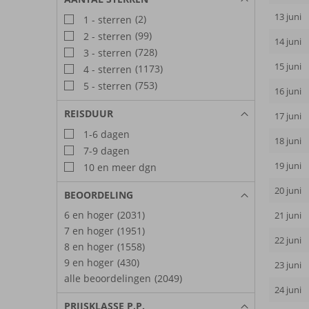
13 juni
(2)
1 - sterren
(99)
2 - sterren
14 juni
(728)
3 - sterren
15 juni
(1173)
4 - sterren
(753)
5 - sterren
16 juni
REISDUUR
17 juni
1-6 dagen
18 juni
7-9 dagen
19 juni
10 en meer dgn
20 juni
BEOORDELING
6 en hoger
(2031)
21 juni
7 en hoger
(1951)
22 juni
8 en hoger
(1558)
9 en hoger
(430)
23 juni
alle beoordelingen
(2049)
24 juni
PRIJSKLASSE P.P.