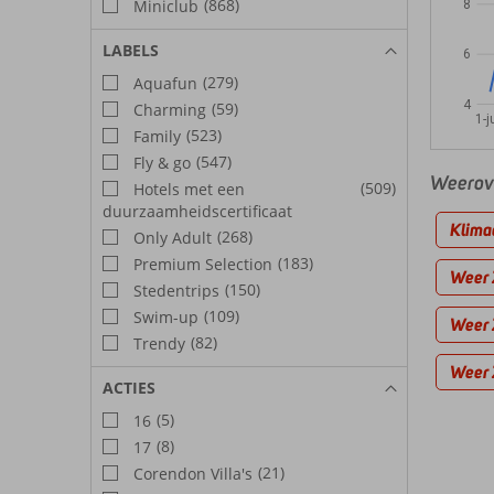
(868)
Miniclub
8
LABELS
6
(279)
Aquafun
4
(59)
Charming
1-j
(523)
Family
(547)
Fly & go
Weerove
(509)
Hotels met een
duurzaamheidscertificaat
Klima
(268)
Only Adult
(183)
Premium Selection
Weer 
(150)
Stedentrips
(109)
Swim-up
Weer 
(82)
Trendy
Weer 
ACTIES
(5)
16
(8)
17
(21)
Corendon Villa's