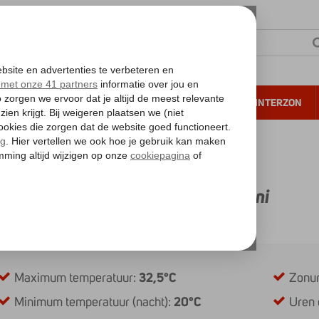
NTIE
VERRE REIZEN
ALL INCLUSIVE
WINTERZON
 annuleren*
er en temperatuur op Zakynthos in juni
en temperatuur op Zakynthos in juni
os overzicht voor juni
Maximum temperatuur:
32,5°C
Zonur
Minimum temperatuur (nacht):
20°C
Uren 