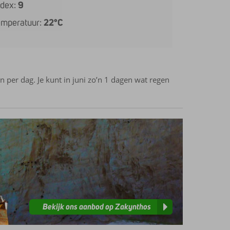
ndex:
9
emperatuur:
22°C
 per dag. Je kunt in juni zo’n 1 dagen wat regen
Bekijk ons aanbod op Zakynthos