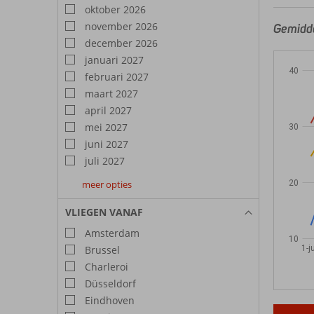
oktober 2026
november 2026
Gemidde
december 2026
januari 2027
40
februari 2027
maart 2027
april 2027
mei 2027
30
juni 2027
juli 2027
20
meer opties
augustus
september
oktober
2027
2027
2027
VLIEGEN VANAF
Amsterdam
10
1-j
Brussel
Charleroi
Düsseldorf
Eindhoven