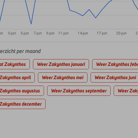
un
3-jun
5-jun
7-jun
9-jun
11-jun
14-jun
17-jun
20-jun
2
rzicht per maand
at Zakynthos
Weer Zakynthos januari
Weer Zakynthos febr
Zakynthos april
Weer Zakynthos mei
Weer Zakynthos juni
Zakynthos augustus
Weer Zakynthos september
Weer Zaky
Zakynthos december