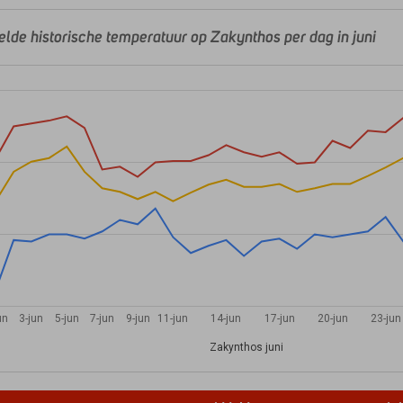
lde historische temperatuur op Zakynthos per dag in juni
un
3-jun
5-jun
7-jun
9-jun
11-jun
14-jun
17-jun
20-jun
23-jun
Zakynthos juni