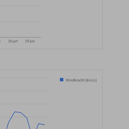
n
26-jun
29-jun
Windkracht (km/u)