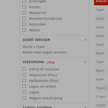
Groningen
Datum
Keulen
1 juni
Maastricht
Münster/Osnabrück
2 juni
Rotterdam
3 juni
Weeze
4 juni
SOORT VERVOER
5 juni
Vlucht + hotel
Alleen hotel (eigen vervoer)
6 juni
VERZORGING
7 juni
Uitleg
(Ultra) All Inclusive
8 juni
Volpension (Plus)
9 juni
Halfpension (Plus)
Logies en ontbijt
10 juni
Logies
11 juni
Volgens beschrijving
12 juni
AANTAL STERREN