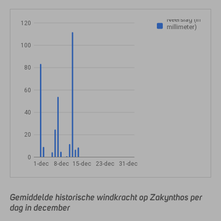
Neerslag (in
120
millimeter)
100
80
60
40
20
0
1-dec
8-dec
15-dec
23-dec
31-dec
Gemiddelde historische windkracht op Zakynthos per
dag in december