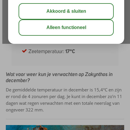
Neerslag:
322 mm
Zonuren per dag:
4
Uren daglicht:
10
UV-index:
2
Zeetemperatuur:
17°C
Wat voor weer kun je verwachten op Zakynthos in
december?
De gemiddelde temperatuur in december is 15,4°C en zijn
er rond de 4 zonuren per dag. Je kunt in december zo’n 11
dagen wat regen verwachten met een totale neerslag van
ongeveer 322 mm.