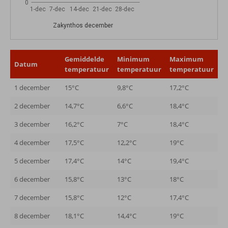
0
1-dec
7-dec
14-dec
21-dec
28-dec
Zakynthos december
Gemiddelde
Minimum
Maximum
Datum
temperatuur
temperatuur
temperatuur
1 december
15°C
9,8°C
17,2°C
2 december
14,7°C
6,6°C
18,4°C
3 december
16,2°C
7°C
18,4°C
4 december
17,5°C
12,2°C
19°C
5 december
17,4°C
14°C
19,4°C
6 december
15,8°C
13°C
18°C
7 december
15,8°C
12°C
17,4°C
8 december
18,1°C
14,4°C
19°C