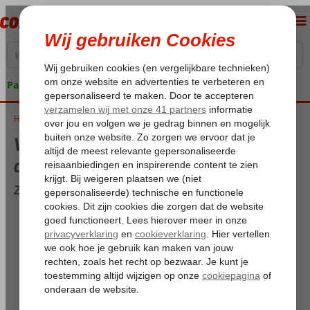
Pakketgarantie
Home
Weer en temperatuur op Zakynthos in december
Weer en temperatuur op Zakynthos in
december
Zakynthos overzicht voor december
Maximum temperatuur:
18,2°C
Minimum temperatuur (nacht):
10°C
Dagen met regen:
11