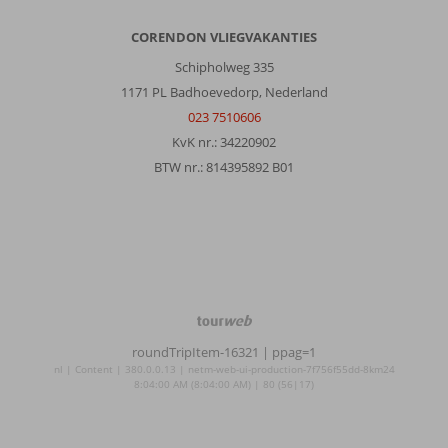
CORENDON VLIEGVAKANTIES
Schipholweg 335
1171 PL Badhoevedorp, Nederland
023 7510606
KvK nr.: 34220902
BTW nr.: 814395892 B01
TourWeb
©
roundTripItem-16321
| ppag=1
NetMatch
nl | Content | 380.0.0.13 | netm-web-ui-production-7f756f55dd-8km24
8:04:00 AM (8:04:00 AM) | 80 (56|17)