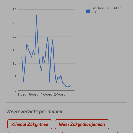
Windkracht (km/
30
u)
25
20
15
10
5
0
1-dec
8-dec
16-dec
24-dec
Weeroverzicht per maand
Klimaat Zakynthos
Weer Zakynthos januari