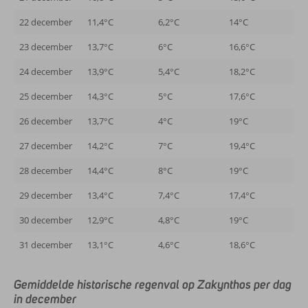
22 december
11,4°C
6,2°C
14°C
23 december
13,7°C
6°C
16,6°C
24 december
13,9°C
5,4°C
18,2°C
25 december
14,3°C
5°C
17,6°C
26 december
13,7°C
4°C
19°C
27 december
14,2°C
7°C
19,4°C
28 december
14,4°C
8°C
19°C
29 december
13,4°C
7,4°C
17,4°C
30 december
12,9°C
4,8°C
19°C
31 december
13,1°C
4,6°C
18,6°C
Gemiddelde historische regenval op Zakynthos per dag
in december