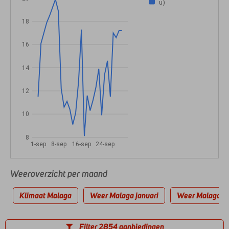
u)
18
16
14
12
10
8
1-sep
8-sep
16-sep
24-sep
Weeroverzicht per maand
Klimaat Malaga
Weer Malaga januari
Weer Malaga fe
Filter 2854 aanbiedingen