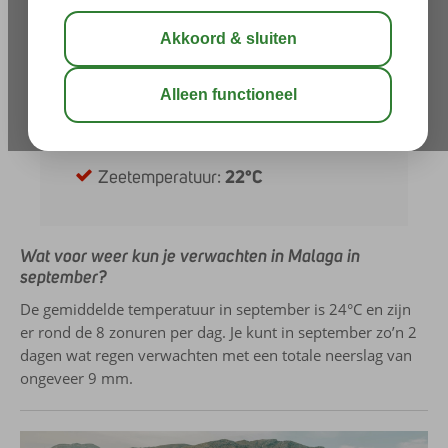
Neerslag:
9 mm
Zonuren per dag:
8
Uren daglicht:
12
UV-index:
7
Zeetemperatuur:
22°C
Wat voor weer kun je verwachten in Malaga in
september?
De gemiddelde temperatuur in september is 24°C en zijn
er rond de 8 zonuren per dag. Je kunt in september zo’n 2
dagen wat regen verwachten met een totale neerslag van
ongeveer 9 mm.