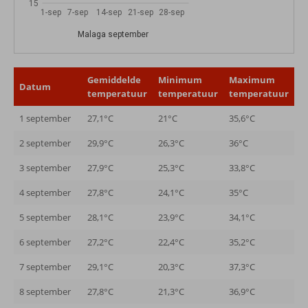
15
1-sep
7-sep
14-sep
21-sep
28-sep
Malaga september
Gemiddelde
Minimum
Maximum
Datum
temperatuur
temperatuur
temperatuur
1 september
27,1°C
21°C
35,6°C
2 september
29,9°C
26,3°C
36°C
3 september
27,9°C
25,3°C
33,8°C
4 september
27,8°C
24,1°C
35°C
5 september
28,1°C
23,9°C
34,1°C
6 september
27,2°C
22,4°C
35,2°C
7 september
29,1°C
20,3°C
37,3°C
8 september
27,8°C
21,3°C
36,9°C