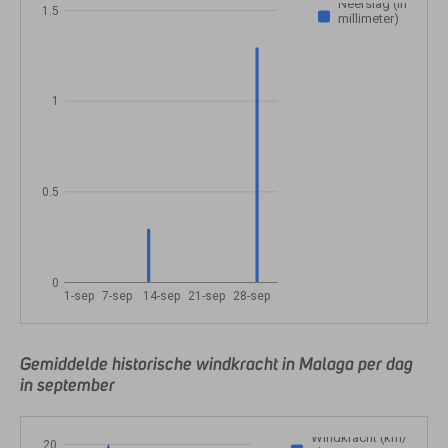
Neerslag (in
1.5
millimeter)
1
0.5
0
1-sep
7-sep
14-sep
21-sep
28-sep
Gemiddelde historische windkracht in Malaga per dag
in september
Windkracht (km/
20