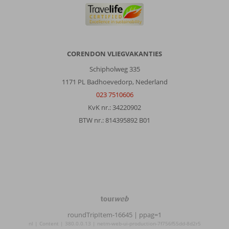
CORENDON VLIEGVAKANTIES
Schipholweg 335
1171 PL Badhoevedorp, Nederland
023 7510606
KvK nr.: 34220902
BTW nr.: 814395892 B01
TourWeb
©
roundTripItem-16645
| ppag=1
NetMatch
nl | Content | 380.0.0.13 | netm-web-ui-production-7f756f55dd-8d2r5