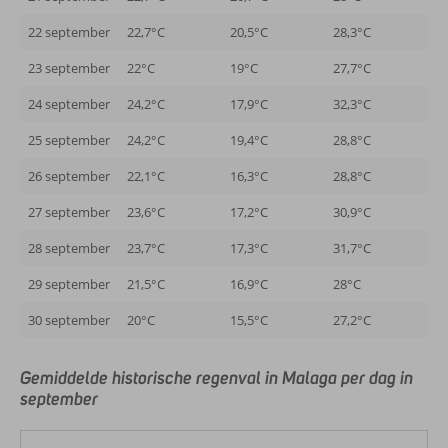
22 september
22,7°C
20,5°C
28,3°C
23 september
22°C
19°C
27,7°C
24 september
24,2°C
17,9°C
32,3°C
25 september
24,2°C
19,4°C
28,8°C
26 september
22,1°C
16,3°C
28,8°C
27 september
23,6°C
17,2°C
30,9°C
28 september
23,7°C
17,3°C
31,7°C
29 september
21,5°C
16,9°C
28°C
30 september
20°C
15,5°C
27,2°C
Gemiddelde historische regenval in Malaga per dag in
september