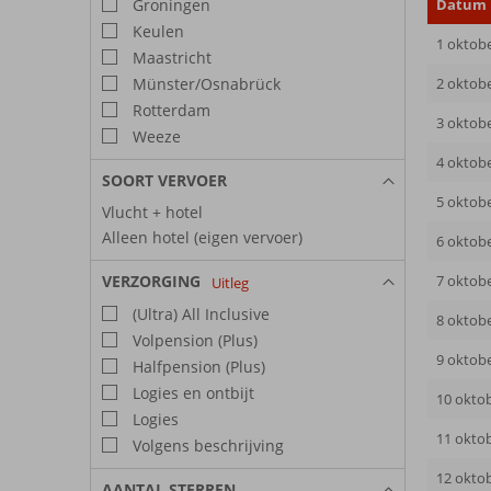
Groningen
Datum
Keulen
1 oktob
Maastricht
Münster/Osnabrück
2 oktob
Rotterdam
3 oktob
Weeze
4 oktob
SOORT VERVOER
5 oktob
Vlucht + hotel
Alleen hotel (eigen vervoer)
6 oktob
VERZORGING
7 oktob
Uitleg
(Ultra) All Inclusive
8 oktob
Volpension (Plus)
9 oktob
Halfpension (Plus)
Logies en ontbijt
10 okto
Logies
11 okto
Volgens beschrijving
12 okto
AANTAL STERREN