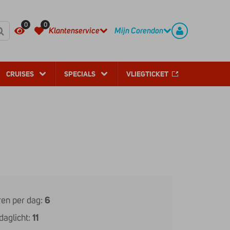
REGISTREER
CONTACT
0
0
Klantenservice
Mijn Corendon
CRUISES
SPECIALS
VLIEGTICKET
en per dag:
6
daglicht:
11