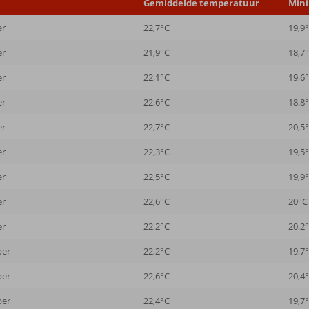
Gemiddelde temperatuur
Min
er
22,7°C
19,9
er
21,9°C
18,7
er
22,1°C
19,6
er
22,6°C
18,8
er
22,7°C
20,5
er
22,3°C
19,5
er
22,5°C
19,9
er
22,6°C
20°C
er
22,2°C
20,2
ber
22,2°C
19,7
ber
22,6°C
20,4
ber
22,4°C
19,7