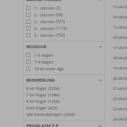
13 okto
(2)
1 - sterren
(99)
2 - sterren
14 okto
(727)
3 - sterren
15 okto
(1173)
4 - sterren
(752)
5 - sterren
16 okto
REISDUUR
17 okto
1-6 dagen
18 okto
7-9 dagen
19 okto
10 en meer dgn
20 okto
BEOORDELING
6 en hoger
(2024)
21 okto
7 en hoger
(1944)
22 okto
8 en hoger
(1556)
9 en hoger
(423)
23 okto
alle beoordelingen
(2045)
24 okto
PRIJSKLASSE P.P.