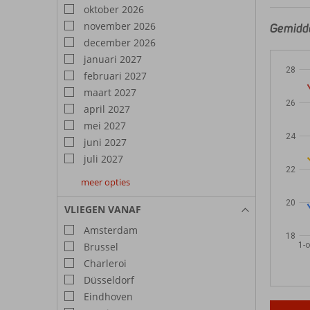
oktober 2026
november 2026
Gemidde
december 2026
januari 2027
28
februari 2027
maart 2027
26
april 2027
mei 2027
24
juni 2027
juli 2027
22
meer opties
augustus
september
oktober
2027
2027
2027
20
VLIEGEN VANAF
Amsterdam
18
1-o
Brussel
Charleroi
Düsseldorf
Eindhoven