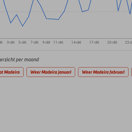
kt
3-okt
5-okt
7-okt
9-okt
11-okt
14-okt
17-okt
20-okt
23-o
rzicht per maand
at Madeira
Weer Madeira januari
Weer Madeira februari