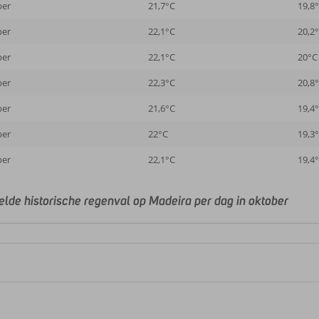
ber
21,7°C
19,8
ber
22,1°C
20,2
ber
22,1°C
20°C
ber
22,3°C
20,8
ber
21,6°C
19,4
ber
22°C
19,3
ber
22,1°C
19,4
lde historische regenval op Madeira per dag in oktober