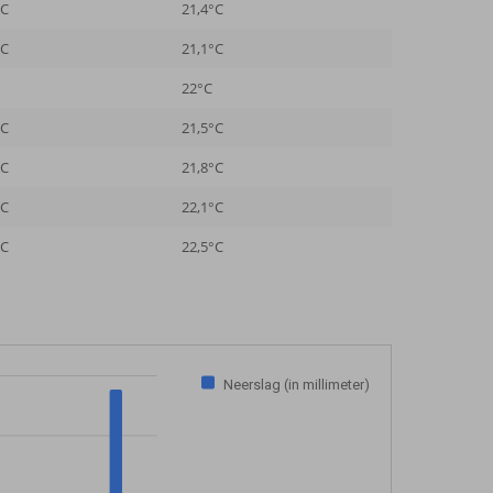
°C
21,4°C
°C
21,1°C
22°C
°C
21,5°C
°C
21,8°C
°C
22,1°C
°C
22,5°C
Neerslag (in millimeter)