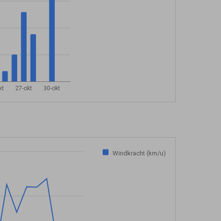
kt
27-okt
30-okt
Windkracht (km/u)