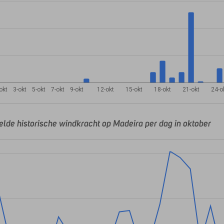
okt
3-okt
5-okt
7-okt
9-okt
12-okt
15-okt
18-okt
21-okt
24-o
lde historische windkracht op Madeira per dag in oktober