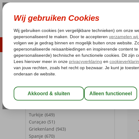
LAST MINUTE
ZOMER 2026
ZONVAKA
Pakketgarantie
Laagsteprijsgarantie*
Gratis
REISGEZELSCHAP
Home
We
Kamer 1:
2 Personen
Weer 
Wijzig Reisgezelschap
Madeira
BESTEMMINGEN
Turkije
(649)
Curaçao
(51)
Griekenland
(943)
Spanje
(670)