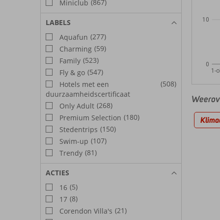
(867)
Miniclub
10
LABELS
(277)
Aquafun
(59)
Charming
(523)
Family
0
1-o
(547)
Fly & go
(508)
Hotels met een
duurzaamheidscertificaat
Weerove
(268)
Only Adult
(180)
Premium Selection
Klima
(150)
Stedentrips
(107)
Swim-up
(81)
Trendy
ACTIES
(5)
16
(8)
17
(21)
Corendon Villa's