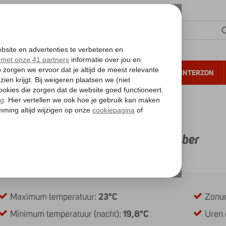
NTIE
VERRE REIZEN
ALL INCLUSIVE
WINTERZON
 annuleren*
er en temperatuur op Madeira in oktober
en temperatuur op Madeira in oktober
 overzicht voor oktober
Maximum temperatuur:
23°C
Zonur
Minimum temperatuur (nacht):
19,8°C
Uren 