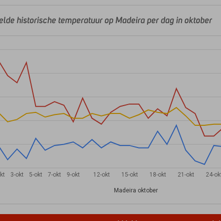
lde historische temperatuur op Madeira per dag in oktober
kt
3-okt
5-okt
7-okt
9-okt
12-okt
15-okt
18-okt
21-okt
24-ok
Madeira oktober