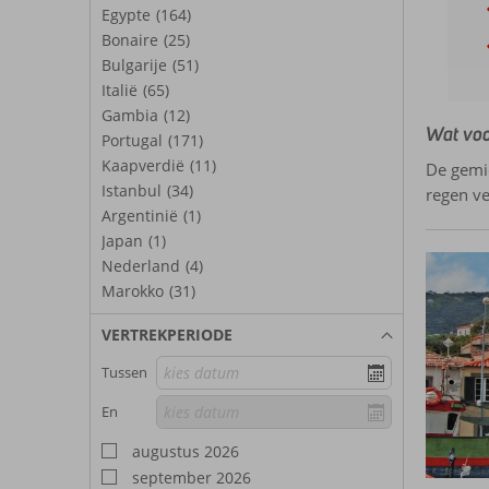
Egypte
(164)
Bonaire
(25)
Bulgarije
(51)
Italië
(65)
Gambia
(12)
Wat voo
Portugal
(171)
Kaapverdië
(11)
De gemid
Istanbul
(34)
regen v
Argentinië
(1)
Japan
(1)
Nederland
(4)
Marokko
(31)
VERTREKPERIODE
Tussen
En
augustus 2026
september 2026