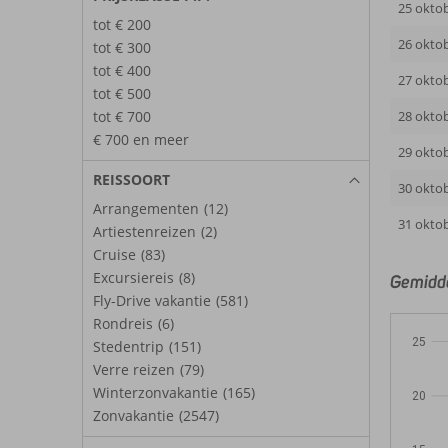
25 okto
tot € 200
26 okto
tot € 300
tot € 400
27 okto
tot € 500
tot € 700
28 okto
€ 700 en meer
29 okto
REISSOORT
30 okto
Arrangementen
(12)
31 okto
Artiestenreizen
(2)
Cruise
(83)
Excursiereis
(8)
Gemidde
Fly-Drive vakantie
(581)
Rondreis
(6)
25
Stedentrip
(151)
Verre reizen
(79)
Winterzonvakantie
(165)
20
Zonvakantie
(2547)