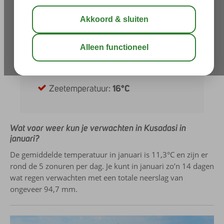
Neerslag:
94,7 mm
Zonuren per dag:
5
Uren daglicht:
10
UV-index:
2
Zeetemperatuur:
16°C
Wat voor weer kun je verwachten in Kusadasi in
januari?
De gemiddelde temperatuur in januari is 11,3°C en zijn er
rond de 5 zonuren per dag. Je kunt in januari zo’n 14 dagen
wat regen verwachten met een totale neerslag van
ongeveer 94,7 mm.