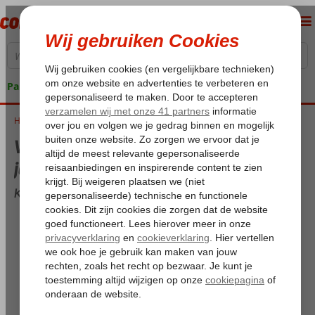
Pakketgarantie
Home
Weer en temperatuur in Kusadasi in januari
Weer en temperatuur in Kusadasi in
januari
Kusadasi overzicht voor januari
Maximum temperatuur:
15,1°C
Minimum temperatuur (nacht):
6,8°C
Dagen met regen:
14