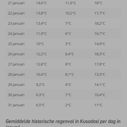
21 januari
14,6°C
11,6°C
18°C
22 januari
13,8°C
10,2°C
17,7°C
23 januari
13,4°C
7°C
18,2°C
24 januari
11,9°C
6°C
16,7°C
25 januari
10°C
3°C
14,9°C
26 januari
12,2°C
6,4°C
18,3°C
27 januari
12,8°C
8°C
17,8°C
28 januari
10,4°C
8,1°C
13,3°C
29 januari
9,2°C
4°C
14,1°C
30 januari
6,3°C
1°C
10,4°C
31 januari
6,5°C
2°C
11°C
Gemiddelde historische regenval in Kusadasi per dag in