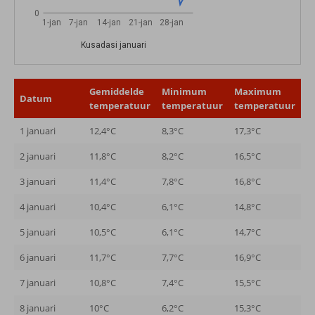
0
1-jan
7-jan
14-jan
21-jan
28-jan
Kusadasi januari
Gemiddelde
Minimum
Maximum
Datum
temperatuur
temperatuur
temperatuur
1 januari
12,4°C
8,3°C
17,3°C
2 januari
11,8°C
8,2°C
16,5°C
3 januari
11,4°C
7,8°C
16,8°C
4 januari
10,4°C
6,1°C
14,8°C
5 januari
10,5°C
6,1°C
14,7°C
6 januari
11,7°C
7,7°C
16,9°C
7 januari
10,8°C
7,4°C
15,5°C
8 januari
10°C
6,2°C
15,3°C