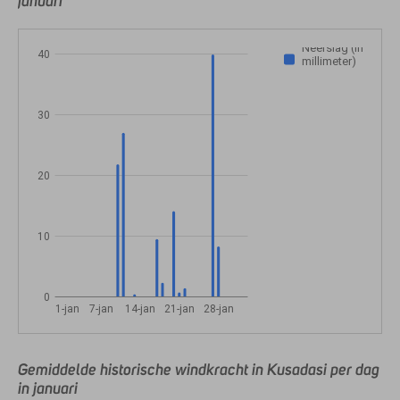
januari
Neerslag (in
40
millimeter)
30
20
10
0
1-jan
7-jan
14-jan
21-jan
28-jan
Gemiddelde historische windkracht in Kusadasi per dag
in januari