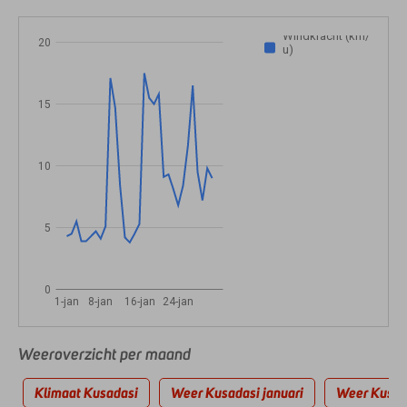
Windkracht (km/
20
u)
15
10
5
0
1-jan
8-jan
16-jan
24-jan
Weeroverzicht per maand
Klimaat Kusadasi
Weer Kusadasi januari
Weer Kusada