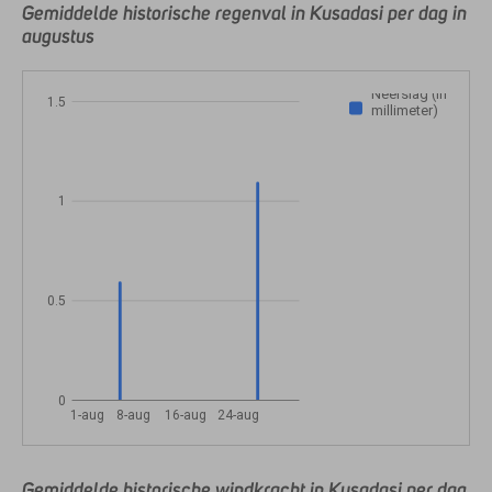
Gemiddelde historische regenval in Kusadasi per dag in
augustus
Neerslag (in
1.5
millimeter)
1
0.5
0
1-aug
8-aug
16-aug
24-aug
Gemiddelde historische windkracht in Kusadasi per dag