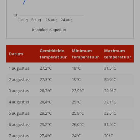
15
1-aug
8-aug
16-aug
24-aug
Kusadasi augustus
Gemiddelde
Minimum
Maximum
Datum
temperatuur
temperatuur
temperatuur
1 augustus
27,2°C
18°C
31,5°C
2 augustus
27,3°C
19°C
30,9°C
3 augustus
28,3°C
23,9°C
32,9°C
4 augustus
28,4°C
25°C
32,1°C
5 augustus
29,2°C
25,8°C
32,5°C
6 augustus
29,2°C
26,6°C
31,5°C
7 augustus
27,4°C
24°C
30°C