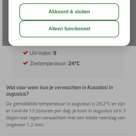
Dagen met regen:
3
Neerslag:
1,2 mm
Zonuren per dag:
13
Uren daglicht:
14
UV-index:
9
Zeetemperatuur:
24°C
Wat voor weer kun je verwachten in Kusadasi in
augustus?
De gemiddelde temperatuur in augustus is 29,2°C en zijn
er rond de 13 zonuren per dag. Je kunt in augustus zo’n 3
dagen wat regen verwachten met een totale neerslag van
ongeveer 1,2 mm.