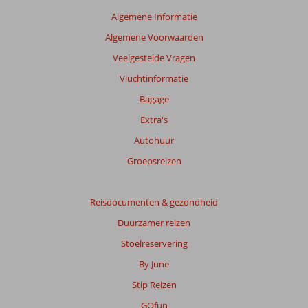
Algemene Informatie
Algemene Voorwaarden
Veelgestelde Vragen
Vluchtinformatie
Bagage
Extra's
Autohuur
Groepsreizen
Reisdocumenten & gezondheid
Duurzamer reizen
Stoelreservering
By June
Stip Reizen
GOfun