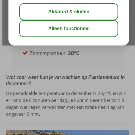
Neerslag:
6 mm
Zonuren per dag:
6
Uren daglicht:
10
UV-index:
4
Zeetemperatuur:
20°C
Wat voor weer kun je verwachten op Fuerteventura in
december?
De gemiddelde temperatuur in december is 20,4°C en zijn
er rond de 6 zonuren per dag. Je kunt in december zo’n 8
dagen wat regen verwachten met een totale neerslag van
ongeveer 6 mm.