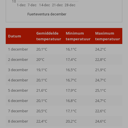
10
1-dec
7-dec
14-dec
21-dec
28-dec
Fuerteventura december
Gemiddelde
Minimum
Maximum
Datum
temperatuur
temperatuur
temperatuur
1 december
20,1°C
16,1°C
24,2°C
2 december
20°C
17,4°C
22,8°C
3 december
19,1°C
16,5°C
21,9°C
4 december
20,1°C
16,7°C
24,7°C
5 december
21,6°C
17,9°C
25,1°C
6 december
20,1°C
16,8°C
24,7°C
7 december
20,5°C
17,1°C
22,6°C
8 december
22,4°C
20,2°C
24,6°C