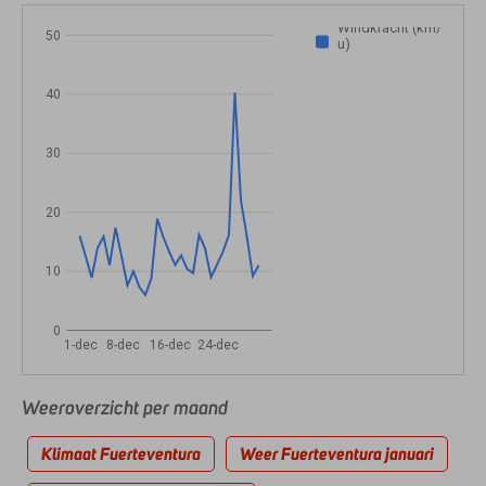
Windkracht (km/
50
u)
40
30
20
10
0
1-dec
8-dec
16-dec
24-dec
Weeroverzicht per maand
Klimaat Fuerteventura
Weer Fuerteventura januari