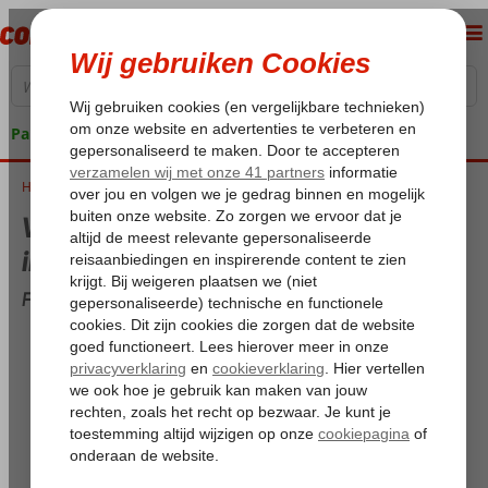
Pakketgarantie
Home
Weer en temperatuur op Fuerteventura in december
Weer en temperatuur op Fuerteventura
in december
Fuerteventura overzicht voor december
Maximum temperatuur:
23,5°C
Minimum temperatuur (nacht):
17°C
Dagen met regen:
8