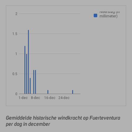
Neerslag (in
2
millimeter)
1.5
1
0.5
0
1-dec
8-dec
16-dec
24-dec
Gemiddelde historische windkracht op Fuerteventura
per dag in december