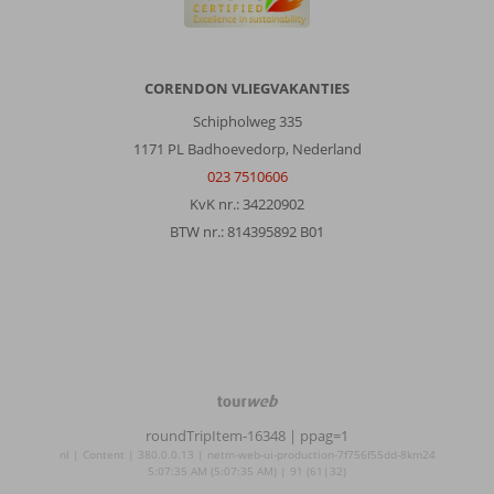
CORENDON VLIEGVAKANTIES
Schipholweg 335
1171 PL Badhoevedorp, Nederland
023 7510606
KvK nr.: 34220902
BTW nr.: 814395892 B01
TourWeb
©
roundTripItem-16348
| ppag=1
NetMatch
nl | Content | 380.0.0.13 | netm-web-ui-production-7f756f55dd-8km24
5:07:35 AM (5:07:35 AM) | 91 (61|32)