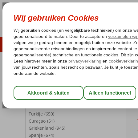
LAST MINUTE
ZOMER 2026
ZONVAKA
Pakketgarantie
Laagsteprijsgarantie*
Gratis
REISGEZELSCHAP
Home
We
Kamer 1:
2 Personen
Weer 
Wijzig Reisgezelschap
Bali ove
BESTEMMINGEN
Turkije
(650)
Curaçao
(51)
Griekenland
(945)
Spanje
(674)