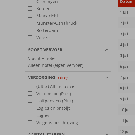
Groningen
Datum
Keulen
1 juli
Maastricht
Münster/Osnabrück
2 juli
Rotterdam
3 juli
Weeze
4 juli
SOORT VERVOER
5 juli
Vlucht + hotel
Alleen hotel (eigen vervoer)
6 juli
VERZORGING
7 juli
Uitleg
(Ultra) All Inclusive
8 juli
Volpension (Plus)
9 juli
Halfpension (Plus)
Logies en ontbijt
10 juli
Logies
11 juli
Volgens beschrijving
12 juli
AANTAL STERREN