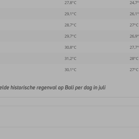
27,8°C
24,7
29,1°C
26,1
28,7°C
27°C
29,7°C
26,9
30,8°C
27,7
31,2°C
28°C
30,1°C
27°C
de historische regenval op Bali per dag in juli