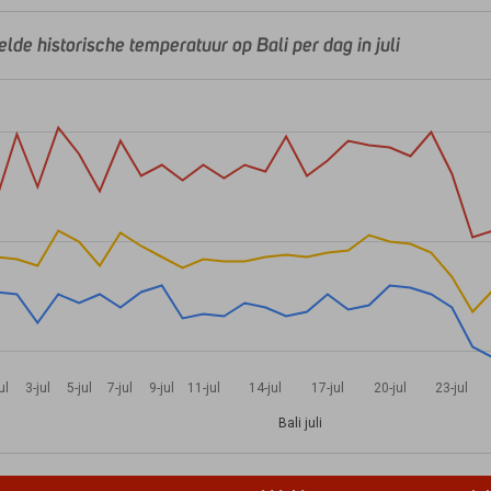
de historische temperatuur op Bali per dag in juli
ul
3-jul
5-jul
7-jul
9-jul
11-jul
14-jul
17-jul
20-jul
23-jul
Bali juli