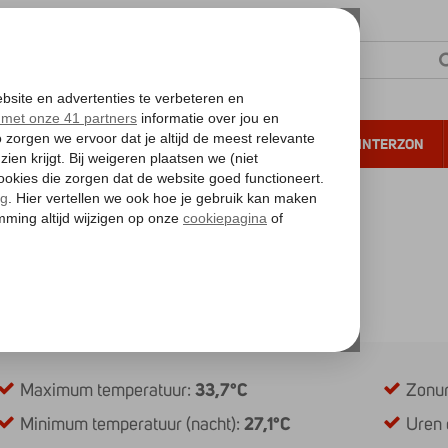
NTIE
VERRE REIZEN
ALL INCLUSIVE
WINTERZON
 annuleren*
er en temperatuur op Bali in juli
en temperatuur op Bali in juli
rzicht voor juli
Maximum temperatuur:
33,7°C
Zonur
Minimum temperatuur (nacht):
27,1°C
Uren 