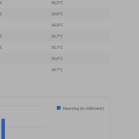
°C
30,5°C
°C
33,6°C
34,4°C
°C
35,7°C
°C
35,1°C
35,6°C
34,7°C
Neerslag (in millimeter)