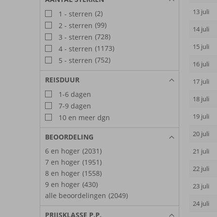
13 juli
(2)
1 - sterren
(99)
2 - sterren
14 juli
(728)
3 - sterren
15 juli
(1173)
4 - sterren
(752)
5 - sterren
16 juli
REISDUUR
17 juli
1-6 dagen
18 juli
7-9 dagen
19 juli
10 en meer dgn
20 juli
BEOORDELING
6 en hoger
(2031)
21 juli
7 en hoger
(1951)
22 juli
8 en hoger
(1558)
9 en hoger
(430)
23 juli
alle beoordelingen
(2049)
24 juli
PRIJSKLASSE P.P.