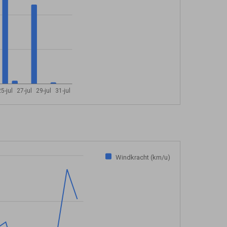
5-jul
27-jul
29-jul
31-jul
Windkracht (km/u)