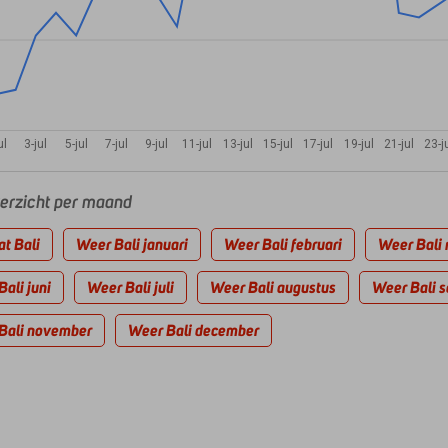
ul
3-jul
5-jul
7-jul
9-jul
11-jul
13-jul
15-jul
17-jul
19-jul
21-jul
23-j
rzicht per maand
t Bali
Weer Bali januari
Weer Bali februari
Weer Bali 
ali juni
Weer Bali juli
Weer Bali augustus
Weer Bali 
Bali november
Weer Bali december