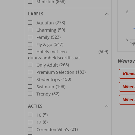
(868)
Miniclub
8
LABELS
(278)
Aquafun
(59)
Charming
(523)
Family
6
1-j
(547)
Fly & go
(509)
Hotels met een
duurzaamheidscertificaat
Weerove
(268)
Only Adult
(182)
Premium Selection
Klimaa
(150)
Stedentrips
(108)
Weer B
Swim-up
(82)
Trendy
Weer 
ACTIES
(5)
16
(8)
17
(21)
Corendon Villa's