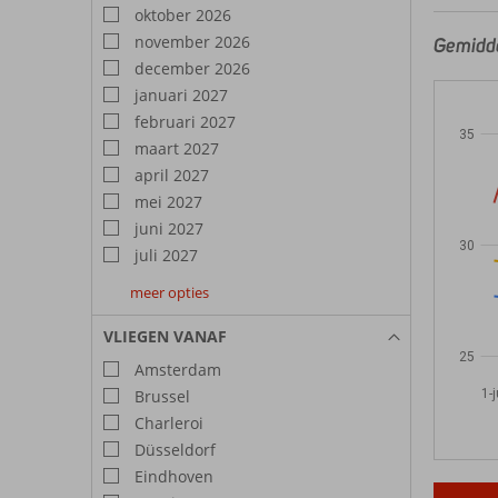
oktober 2026
november 2026
Gemiddel
december 2026
januari 2027
februari 2027
35
maart 2027
april 2027
mei 2027
juni 2027
30
juli 2027
meer opties
augustus
september
oktober
2027
2027
2027
VLIEGEN VANAF
25
Amsterdam
1-j
Brussel
Charleroi
Düsseldorf
Eindhoven