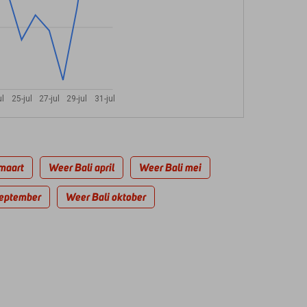
ul
25-jul
27-jul
29-jul
31-jul
maart
Weer Bali april
Weer Bali mei
september
Weer Bali oktober