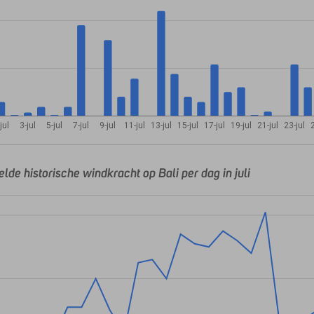
jul
3-jul
5-jul
7-jul
9-jul
11-jul
13-jul
15-jul
17-jul
19-jul
21-jul
23-jul
2
de historische windkracht op Bali per dag in juli