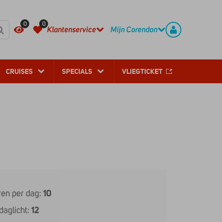
REGISTREER
CONTACT
0
0
Klantenservice
Mijn Corendon
CRUISES
SPECIALS
VLIEGTICKET
en per dag:
10
daglicht:
12