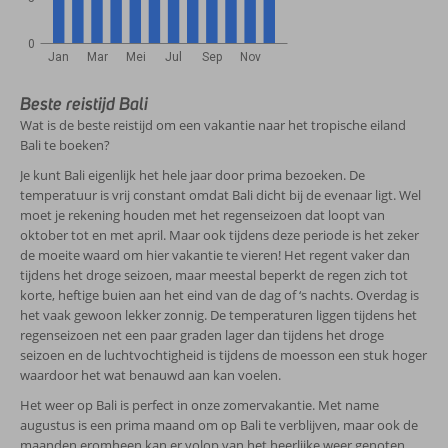
0
Jan
Mar
Mei
Jul
Sep
Nov
Beste reistijd Bali
Wat is de beste reistijd om een vakantie naar het tropische eiland
Bali te boeken?
Je kunt Bali eigenlijk het hele jaar door prima bezoeken. De
temperatuur is vrij constant omdat Bali dicht bij de evenaar ligt. Wel
moet je rekening houden met het regenseizoen dat loopt van
oktober tot en met april. Maar ook tijdens deze periode is het zeker
de moeite waard om hier vakantie te vieren! Het regent vaker dan
tijdens het droge seizoen, maar meestal beperkt de regen zich tot
korte, heftige buien aan het eind van de dag of ‘s nachts. Overdag is
het vaak gewoon lekker zonnig. De temperaturen liggen tijdens het
regenseizoen net een paar graden lager dan tijdens het droge
seizoen en de luchtvochtigheid is tijdens de moesson een stuk hoger
waardoor het wat benauwd aan kan voelen.
Het weer op Bali is perfect in onze zomervakantie. Met name
augustus is een prima maand om op Bali te verblijven, maar ook de
maanden eromheen kan er volop van het heerlijke weer genoten