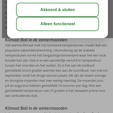
tropische eiland in de Indonesische Archipel af te reizen. In de
onderstaande grafieken zie je in één oogopslag het weer van Bali: de
gemiddelde temperatuur, het aantal zonuren, de gemiddelde
zeetemperatuur en eventuele neerslag. Met deze informatie heb je
meteen een duidelijk beeld wat de beste maanden zijn voor je
strandvakantie op Bali.
Klimaat Bali in de zomermaanden
Het warme klimaat met vrij constante temperaturen, maakt Bali een
populaire vakantiebestemming. Uitzondering op de stabiele
temperaturen vormt het bergachtige binnenland waar het een stuk
kouder kan zijn. Ook is er een aanzienlijk verschil in temperatuur
tussen het noorden en het zuiden. Zo is het aan de zuidkust
gemiddeld circa 6 graden warmer dan aan de noordkust. Van mei tot
september vindt het droge seizoen plaats. Dit zijn de meest zonnige
en droogste maanden met zeer weinig neerslag. De maanden juni,
juli en augustus hebben gemiddeld 10 zonuren per dag. Met een
gemiddelde temperatuur van 27 graden is het zeewater prima voor
een verkoelende duik.
Klimaat Bali in de wintermaanden