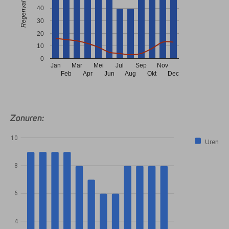
40
30
20
10
0
Jan
Mar
Mei
Jul
Sep
Nov
Feb
Apr
Jun
Aug
Okt
Dec
Zonuren:
10
Uren
8
6
4