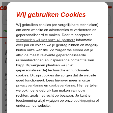
Pakketgarantie
Home
Klimaat en temperatuur op Bali - Wat is de beste reistijd?
Klimaat en temperatuur op Bali - Wat
is de beste reistijd?
Klimaat & temperatuur Bali
Wanneer je op vakantie gaat naar Bali, wil je wel graag weten wat
voor weer het is. Het eiland heeft een tropisch klimaat dat twee
seizoenen bevat: een regenseizoen en een droog seizoen. Omdat
Bali dicht bij de evenaar ligt, is het er het gehele jaar door bijna even
warm. Sterker nog, tussen de koudste en warmste maand verschilt
de gemiddelde temperatuur maar zo’n 2 graden. Check hieronder
eenvoudig welke periode het meest geschikt is om naar het