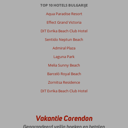
TOP 10 HOTELS BULGARIJE
nu
voor
Aqua Paradise Resort
de
Effect Grand Victoria
derde
keer
DIT Evrika Beach Club Hotel
maar
Sentido Neptun Beach
zie
wel
Admiral Plaza
een
Laguna Park
beetje
achterstallig
Melia Sunny Beach
onderhoud,
Barceló Royal Beach
maar
(nog)
Zornitsa Residence
niet
DIT Evrika Beach Club Hotel
storend
Algemene indruk
8
Eten
6
Ligging
8
Kamers
8
Service
9
Kindvriendelijk
10
Vakantie Corendon
Prijs/kwaliteit
8
Wifi kwaliteit
9
Gegarandeerd veilig boeken en betalen