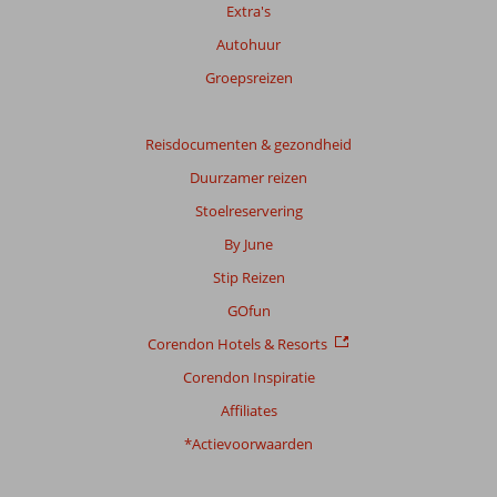
Extra's
Autohuur
Totale
score
Groepsreizen
Gebaseerd
op:
Reisdocumenten & gezondheid
705
Duurzamer reizen
beoordelingen
Stoelreservering
By June
Scoreverdeling
Stip Reizen
Algemene indruk
8,8
Eten
7,6
Ligging
7,8
Kamers
8,8
GOfun
Service
8,4
Kindvriendelijk
8,8
Corendon Hotels & Resorts
Prijs/kwaliteit
8,4
Wifi kwaliteit
7,9
Corendon Inspiratie
Ervaringen
Affiliates
van
onze
*Actievoorwaarden
klanten
Taal