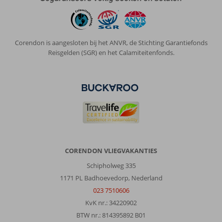
Anoniem
9,0
Nederland
Gezin met oud(ere) kind(eren)
Corendon is aangesloten bij het ANVR, de Stichting Garantiefonds
,
22 juli 2026
Reisgelden (SGR) en het Calamiteitenfonds.
Nessebar
is
een
aanrader
om
een
middag
en
CORENDON VLIEGVAKANTIES
avond
Schipholweg 335
naar
1171 PL Badhoevedorp, Nederland
toe
te
023 7510606
gaan.
KvK nr.: 34220902
Een
BTW nr.: 814395892 B01
gezellige