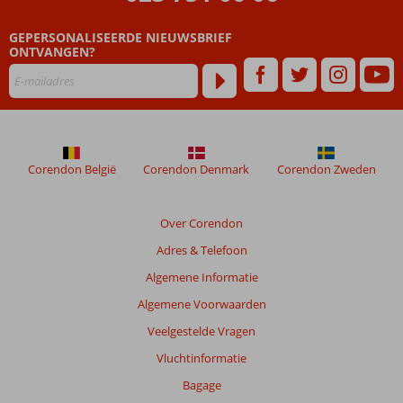
ouder
zijn
GEPERSONALISEERDE NIEUWSBRIEF
dan
ONTVANGEN?
48
maanden
worden
niet
meer
weergegeven
om
Corendon België
Corendon Denmark
Corendon Zweden
de
relevantie
van
Over Corendon
de
Adres & Telefoon
getoonde
beoordelingen
Algemene Informatie
te
Algemene Voorwaarden
garanderen.
Meer
Veelgestelde Vragen
info
Vluchtinformatie
over
onze
Bagage
beoordelingen.