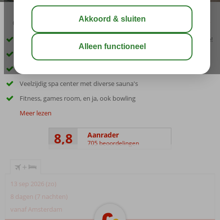
03:00
00:30
aug 29°
C
delen
bewaar
Gratis onbeperkt toegang tot het grootste aquapark van Bulgarije!
Op korte afstand van het strand en historisch Nessebar
Familiekamers tot wel 6 personen
Veelzijdig spa center met diverse sauna's
Fitness, games room, en ja, ook bowling
Meer lezen
8,8
Aanrader
705 beoordelingen
+
13 sep 2026 (zo)
8 dagen (7 nachten)
vanaf Amsterdam