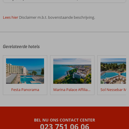
Lees hier
Disclaimer m.b.t. bovenstaande beschrijving.
De
beoordelingen
zijn
door
Gerelateerde hotels
onze
klanten
geschreven
na
hun
verblijf
in
Festa Panorama
Marina Palace Affiliated by Melia
Aqua
Paradise
Resort
Beoordelingen
BEL NU ONS CONTACT CENTER
die
023 751 06 06