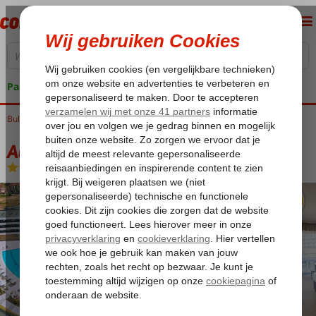
Pakketgarantie
Bulgarije
Home
Zwarte Zee
Nessebar
Aqua Paradise Resort
Aqua Paradise Resort
All Inclusive
-
Hotel