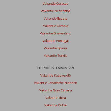
hier
Vakantie Curacao
en
Vakantie Nederland
bevalt
nog
Vakantie Egypte
steeds
Vakantie Gambia
goed.
Alles
Vakantie Griekenland
aanwezig
Vakantie Portugal
voor
het
Vakantie Spanje
hele
Vakantie Turkije
gezin.
Over
TOP 10 BESTEMMINGEN
Aqua
Vakantie Kaapverdië
Paradise
Resort:
Vakantie Canarische eilanden
Hotel
Vakantie Gran Canaria
Aqua
Vakantie Ibiza
Paradise
Resort
Vakantie Dubai
is