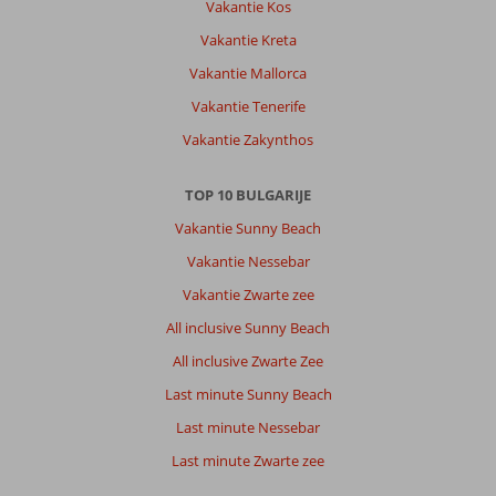
Vakantie Kos
een
goed
Vakantie Kreta
hotel
Vakantie Mallorca
met
alle
Vakantie Tenerife
denkbare
Vakantie Zakynthos
faciliteiten.
ideaal
voor
TOP 10 BULGARIJE
gezin
Vakantie Sunny Beach
met
kinderen.
Vakantie Nessebar
Eten
Vakantie Zwarte zee
is
wat
All inclusive Sunny Beach
eentonig
All inclusive Zwarte Zee
maar
niet
Last minute Sunny Beach
super
Last minute Nessebar
slecht.
Ik
Last minute Zwarte zee
kom
er