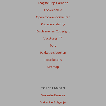
Laagste Prijs Garantie
Nederlands (NL) (392)
Cookiebeleid
Filter
reisgezelschap
Open cookievoorkeuren
Alle
Privacyverklaring
Sorteren
Disclaimer en Copyright
op
Vacatures
datum (nieuw > oud)
Pers
Pakketreis boeken
Ralph
8,0
Hotelketens
Nederland
Gezin met oud(ere) kind(eren)
Sitemap
,
28 juli 2026
Nu
TOP 10 LANDEN
voor
de
Vakantie Bonaire
derde
Vakantie Bulgarije
jaar