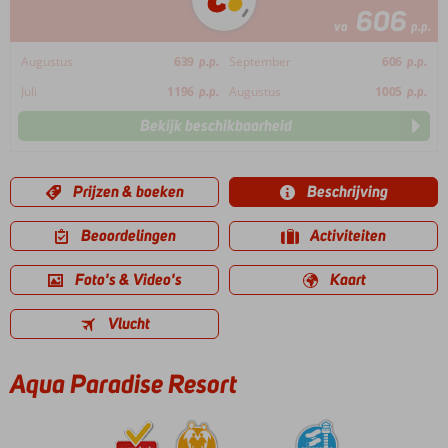
606
va
p.p.
Augustus
639
p.p.
September
606
p.p.
Juli
1196
p.p.
Augustus
1005
p.p.
Bekijk beschikbaarheid
Prijzen & boeken
Beschrijving
Beoordelingen
Activiteiten
Foto's & Video's
Kaart
Vlucht
Aqua Paradise Resort