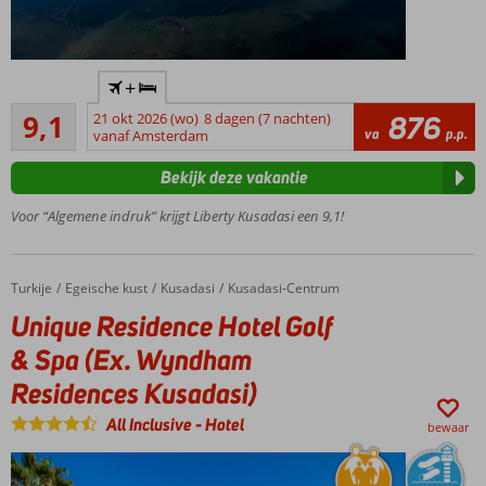
Met
+
een
Uitstekend
privé
9,1
21 okt 2026 (wo)
8 dagen (7 nachten)
876
15
va
p.p.
strand
vanaf Amsterdam
beoordelingen
Diverse à-la-
Bekijk deze vakantie
carte
toprestaurants
Voor “Algemene indruk” krijgt Liberty Kusadasi een 9,1!
Spa &
Fitness
faciliteiten
Turkije
Unique Residence Hotel Golf & Spa (Ex. Wyndham Residences Kusadasi)
Home
Egeische kust
Kusadasi
Kusadasi-Centrum
Diverse gratis
Unique Residence Hotel Golf
sportmogelijkheden
& Spa (Ex. Wyndham
Residences Kusadasi)
All Inclusive
-
Hotel
bewaar