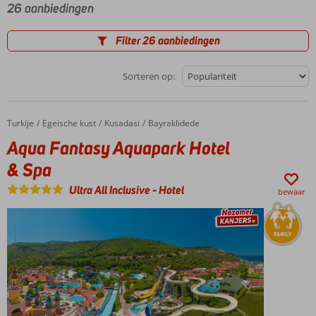
26 aanbiedingen
Filter 26 aanbiedingen
Sorteren op:
Turkije
Aqua Fantasy Aquapark Hotel & Spa
Home
Egeische kust
Kusadasi
Bayraklidede
Aqua Fantasy Aquapark Hotel
& Spa
Ultra All Inclusive
-
Hotel
bewaar