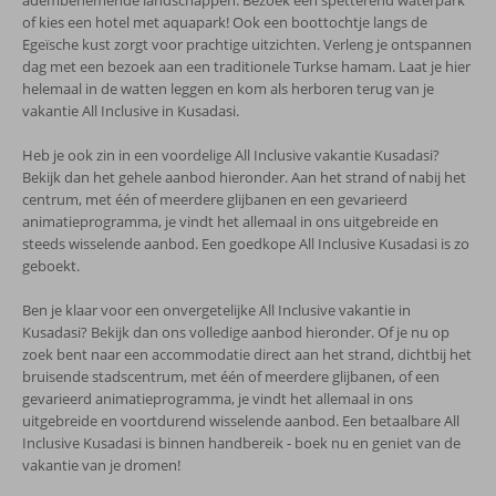
adembenemende landschappen. Bezoek een spetterend waterpark
of kies een hotel met aquapark! Ook een boottochtje langs de
Egeïsche kust zorgt voor prachtige uitzichten. Verleng je ontspannen
dag met een bezoek aan een traditionele Turkse hamam. Laat je hier
helemaal in de watten leggen en kom als herboren terug van je
vakantie All Inclusive in Kusadasi.
Heb je ook zin in een voordelige All Inclusive vakantie Kusadasi?
Bekijk dan het gehele aanbod hieronder. Aan het strand of nabij het
centrum, met één of meerdere glijbanen en een gevarieerd
animatieprogramma, je vindt het allemaal in ons uitgebreide en
steeds wisselende aanbod. Een goedkope All Inclusive Kusadasi is zo
geboekt.
Ben je klaar voor een onvergetelijke All Inclusive vakantie in
Kusadasi? Bekijk dan ons volledige aanbod hieronder. Of je nu op
zoek bent naar een accommodatie direct aan het strand, dichtbij het
bruisende stadscentrum, met één of meerdere glijbanen, of een
gevarieerd animatieprogramma, je vindt het allemaal in ons
uitgebreide en voortdurend wisselende aanbod. Een betaalbare All
Inclusive Kusadasi is binnen handbereik - boek nu en geniet van de
vakantie van je dromen!