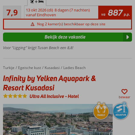
+
gelegen met
Goed
panoramisch
7,9
13 okt 2026 (di)
8 dagen (7 nachten)
887
9
va
p.p.
uitzicht
vanaf Eindhoven
beoordelingen
Slechts 5
Nog 2 kamer(s) beschikbaar op deze site
km van
Kusadasi
Bekijk deze vakantie
Volop sport en
Voor “Ligging” krijgt Tusan Beach een 8,8!
ontspanningsmogelijkheden
Turkije
Infinity by Yelken Aquapark & Resort Kusadasi
Home
Egeische kust
Kusadasi
Ladies Beach
Infinity by Yelken Aquapark &
Resort Kusadasi
Ultra All Inclusive
-
Hotel
bewaar