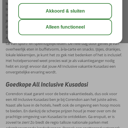
levendige centrum van Kusadasi? Waar je ook verblijft, de All
Inclusive formule in Kusadasi is altijd zeer uitgebreid. De (Ultra) All
Inclusive hotels hebben 4-5 sterren, maar dit betekent zeker niet dat
je diep in de buidel hoeft te tasten voor een heerlijke vakantie. De
prijs-kwaliteitverhouding is namelijk nergens zo goed als in Kusadasi.
De bestemming staat bekend om haar schitterende, luxueuze (Ultra)
All Inclusive hotels aan uitgestrekte stranden, met kinderanimatie en
tal van sport- en spelmogelijkheden. De hele dag door geniet je van
overheerlijk eten in buffetvorm, à-la-carte en snacks. IJsjes, drankjes,
lokale lekkernijen, je kunt het zo gek niet bedenken of het is inclusief.
Het hotelpersoneel weet precies wat je als vakantieganger nodig
hebt en zorgt ervoor dat jouw All Inclusive vakantie Kusadasi een
onvergetelijke ervaring wordt.
Goedkope All Inclusive Kusadasi
Corendon staat garant voor de beste vakantiedeals, dus ook voor
een All Inclusive Kusadasi ben je bij Corendon aan het juiste adres.
Naast alle luxe in de hotels, heeft ook de omgeving een hoop moois
te bieden. En dankzij de scherpe prijzen houd je meer over om de
prachtige omgeving van Kusadasi te ontdekken. Ga eropuit, er is
zoveel te zien! Zo biedt de regio talloze nationale parken met