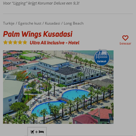
personeel
Voor “Ligging” krijgt Korumar Deluxe een 9,3!
Centrum
van
Kusadasi
Turkije
Palm Wings Kusadasi
Home
Egeische kust
Kusadasi
Long Beach
op 2 km
Palm Wings Kusadasi
afstand
Ultra All Inclusive
-
Hotel
bewaar
Direct aan
+
het