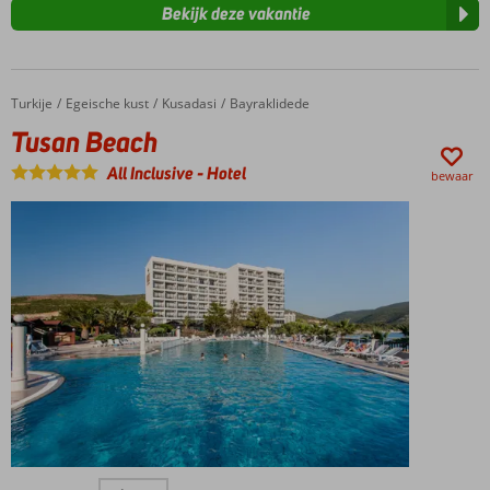
Bekijk deze vakantie
Turkije
Tusan Beach
Home
Egeische kust
Kusadasi
Bayraklidede
Tusan Beach
All Inclusive
-
Hotel
bewaar
Rustig