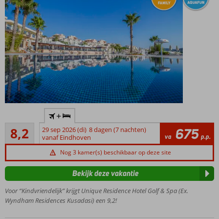
Veel
+
zwembaden
Zeer goed
&
8,2
29 sep 2026 (di)
8 dagen (7 nachten)
675
9
va
p.p.
kinderbaden
vanaf Eindhoven
beoordelingen
Aquapark
Nog 3 kamer(s) beschikbaar op deze site
met
glijbanen
Bekijk deze vakantie
Ruime
Voor “Kindvriendelijk” krijgt Unique Residence Hotel Golf & Spa (Ex.
en luxe
Wyndham Residences Kusadasi) een 9,2!
kamers