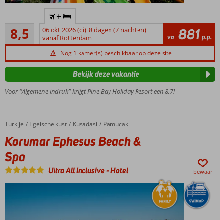
Direct
+
aan
Aanrader
het
8,5
06 okt 2026 (di)
8 dagen (7 nachten)
881
21
va
p.p.
strand
vanaf Rotterdam
beoordelingen
7 à-la-
Nog 1 kamer(s) beschikbaar op deze site
carterestaurants
Zwembad
Bekijk deze vakantie
met
Voor “Algemene indruk” krijgt Pine Bay Holiday Resort een 8,7!
glijbanen
Meerdere
restaurants
Turkije
Korumar Ephesus Beach & Spa
Home
Egeische kust
Kusadasi
Pamucak
Veel sport- en
spafaciliteiten
Korumar Ephesus Beach &
Spa
Ultra All Inclusive
-
Hotel
bewaar