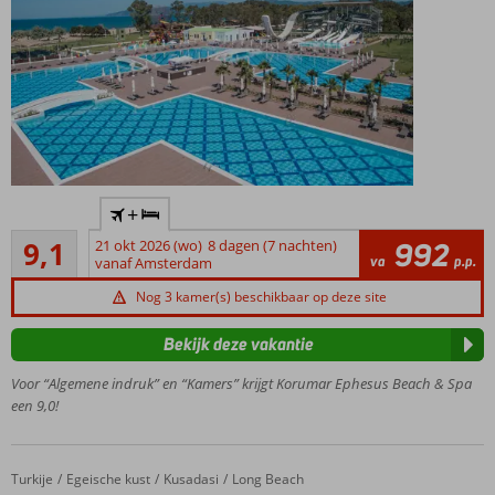
Nieuw
+
en
Uitstekend
luxe
9,1
21 okt 2026 (wo)
8 dagen (7 nachten)
992
17
va
p.p.
hotel
vanaf Amsterdam
beoordelingen
aan
Nog 3 kamer(s) beschikbaar op deze site
het
strand
Bekijk deze vakantie
3 à-la-
carterestaurants
Voor “Algemene indruk” en “Kamers” krijgt Korumar Ephesus Beach & Spa
een 9,0!
Zwembad
met
glijbanen
Miniclub
Turkije
Signature Blue Resort
Home
Egeische kust
Kusadasi
Long Beach