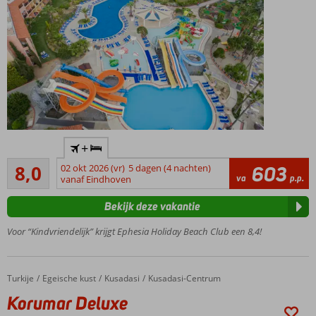
Vakantieparadijs
+
voor de hele
Zeer goed
familie!
8,0
02 okt 2026 (vr)
5 dagen (4 nachten)
603
39
va
p.p.
vanaf Eindhoven
Zwembad
beoordelingen
met
Bekijk deze vakantie
glijbanen
Direct
Voor “Kindvriendelijk” krijgt Ephesia Holiday Beach Club een 8,4!
aan
het
strand
Turkije
Korumar Deluxe
Home
Egeische kust
Kusadasi
Kusadasi-Centrum
Volop
Korumar Deluxe
activiteiten