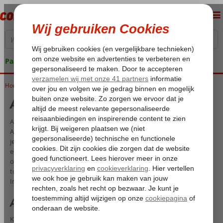
Pakketgarantie
Home
All Inclusive Kusadasi
All Inclusive Kusadasi
All Inclusive vakanties naar Kusadasi boek je natuurlijk bij Corendon.
Als Turks bedrijf weten wij als geen ander welke schitterende plekken
je moet bezoeken tijdens je vakantie in Kusadasi. Wij bieden dan ook
een uitgebreid aanbod van All Inclusive hotels in de prachtige
omgeving van Kusadasi aan de Egeïsche kust. Van knusse verblijven
tot
luxueuze vakanties
waar je werkelijk niets tekort komt. Je All
Inclusive Kusadasi begint bij Corendon!
All Inclusive vakanties Kusadasi
Kies je voor een verborgen baai nabij Güzelçamlı of voor het