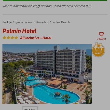
Zwembad
Voor “Kindvriendelijk” krijgt Batihan Beach Resort & Spa een 8,7!
met
glijbanen
Entertainment
Turkije
Palmin Hotel
Home
Egeische kust
Kusadasi
Ladies Beach
voor jong en
Palmin Hotel
oud
All Inclusive
-
Hotel
bewaar
Gelegen