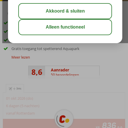
03:15
aug 31°
C
delen
bewaar
Langgerekt privéstrand met pier
Zeer ruime familiekamers en -suites
Spa- en feelgood schoonheidscentrum
Gratis toegang tot spetterend Aquapark
Meer lezen
8,6
Aanrader
50 beoordelingen
+
01 okt 2026 (do)
6 dagen (5 nachten)
vanaf Rotterdam
836
va
p.p.