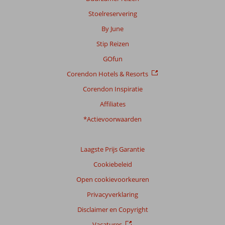
op:
Stoelreservering
50
By June
beoordelingen
Stip Reizen
GOfun
Scoreverdeling
Corendon Hotels & Resorts
Algemene indruk
8,7
Eten
7,8
Ligging
8,3
Kamers
8,4
Corendon Inspiratie
Service
8,6
Kindvriendelijk
8,6
Affiliates
Prijs/kwaliteit
8,0
Wifi kwaliteit
8,4
*Actievoorwaarden
Ervaringen
van
onze
Laagste Prijs Garantie
klanten
Cookiebeleid
Taal
Open cookievoorkeuren
Nederlands (NL) (31)
Privacyverklaring
Filter
reisgezelschap
Disclaimer en Copyright
Alle
Vacatures