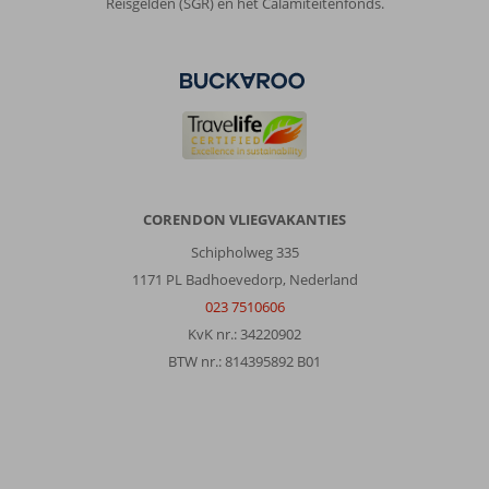
Reisgelden (SGR) en het Calamiteitenfonds.
kustplaats
met
een
fijn
centrum,
uiteraard
is
de
keuze
vrijwel
CORENDON VLIEGVAKANTIES
overal
gelijk.
Schipholweg 335
Het
1171 PL Badhoevedorp, Nederland
is
023 7510606
vooral
KvK nr.: 34220902
gericht
op
BTW nr.: 814395892 B01
(nep)
merkartikelen.
Over
Aqua