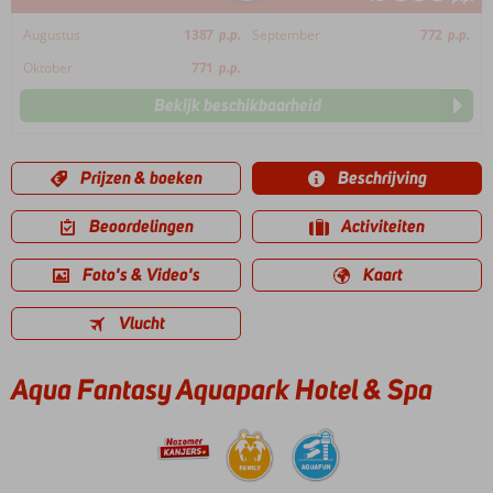
Augustus
1387
p.p.
September
772
p.p.
Oktober
771
p.p.
Bekijk beschikbaarheid
Prijzen & boeken
Beschrijving
Beoordelingen
Activiteiten
Foto's & Video's
Kaart
Vlucht
Aqua Fantasy Aquapark Hotel & Spa