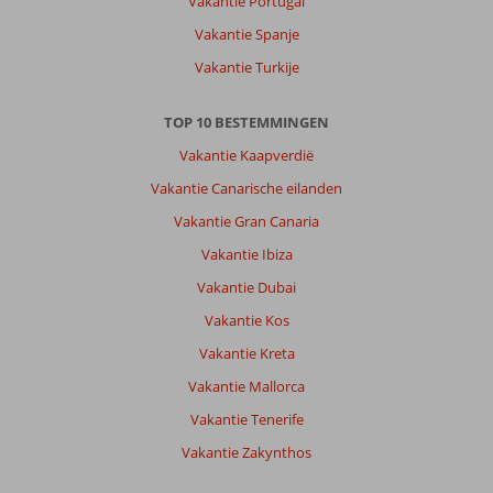
Vakantie Portugal
lekker
Vakantie Spanje
eten
en
Vakantie Turkije
vriendelijk
personeel.
TOP 10 BESTEMMINGEN
Het
is
Vakantie Kaapverdië
er
Vakantie Canarische eilanden
erg
schoon
Vakantie Gran Canaria
en
Vakantie Ibiza
voor
ieder
Vakantie Dubai
wat
Vakantie Kos
wils
qua
Vakantie Kreta
eten
Vakantie Mallorca
en
drinken.
Vakantie Tenerife
Vakantie Zakynthos
Over
Aqua