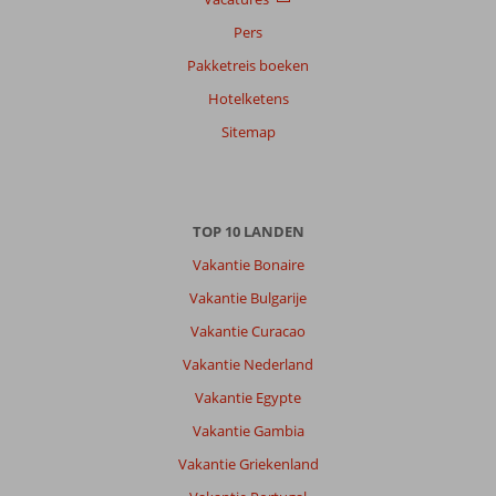
Sorteren
Pers
op
Pakketreis boeken
datum (nieuw > oud)
Hotelketens
Sitemap
Anoniem
8,0
Nederland
Gezin met jong(e) kind(eren)
,
23 april 2026
TOP 10 LANDEN
Vakantie Bonaire
Over
Vakantie Bulgarije
Bayraklidede:
Vakantie Curacao
Een
prachtig
Vakantie Nederland
hotel,
Vakantie Egypte
direct
aan
Vakantie Gambia
het
Vakantie Griekenland
strand
met