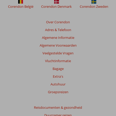
worden
niet
Corendon België
Corendon Denmark
Corendon Zweden
meer
weergegeven
om
Over Corendon
de
Adres & Telefoon
relevantie
van
Algemene Informatie
de
Algemene Voorwaarden
getoonde
beoordelingen
Veelgestelde Vragen
te
Vluchtinformatie
garanderen.
Meer
Bagage
info
Extra's
over
onze
Autohuur
beoordelingen.
Groepsreizen
Totale
score
Reisdocumenten & gezondheid
Duurzamer reizen
Gebaseerd