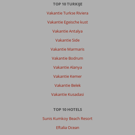
Fantasy
TOP 10 TURKIJE
Aquapark
Vakantie Turkse Riviera
Hotel
&
Vakantie Egeische kust
Spa:
Vakantie Antalya
Erg
netjes
Vakantie Side
hotel
Vakantie Marmaris
en
als
Vakantie Bodrum
het
Vakantie Alanya
je
aan
Vakantie Kemer
iets
Vakantie Belek
ontbreekt
dan
Vakantie Kusadasi
kun
je
TOP 10 HOTELS
dit
melden
Sunis Kumkoy Beach Resort
en
Eftalia Ocean
wordt