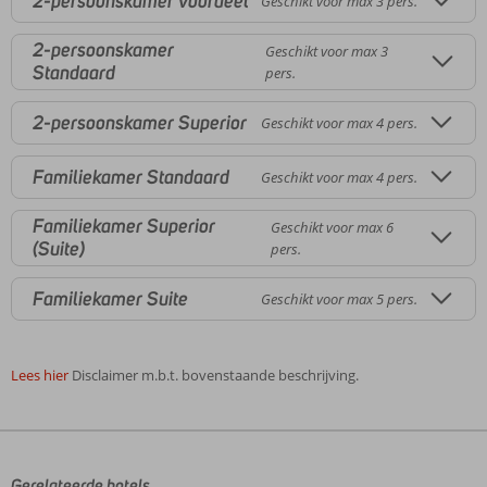
2-persoonskamer Voordeel
Geschikt voor max 3 pers.
2-persoonskamer
Geschikt voor max 3
Standaard
pers.
2-persoonskamer Superior
Geschikt voor max 4 pers.
Familiekamer Standaard
Geschikt voor max 4 pers.
Familiekamer Superior
Geschikt voor max 6
(Suite)
pers.
Familiekamer Suite
Geschikt voor max 5 pers.
Lees hier
Disclaimer m.b.t. bovenstaande beschrijving.
De
beoordelingen
zijn
door
Gerelateerde hotels