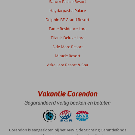
dit
Saturn Palace Resort
direct
Haydarpasha Palace
geregeld.
Delphin BE Grand Resort
Algemene indruk
8
Eten
8
Fame Residence Lara
Ligging
8
Kamers
7
Service
8
Kindvriendelijk
8
Titanic Deluxe Lara
Prijs/kwaliteit
8
Wifi kwaliteit
8
Side Mare Resort
Miracle Resort
Jeffrey
9,0
Aska Lara Resort & Spa
Nederland
Gezin met oud(ere) kind(eren)
,
22 april 2026
Vakantie Corendon
Over
Gegarandeerd veilig boeken en betalen
Bayraklidede:
Kusadasi
is
een
Corendon is aangesloten bij het ANVR, de Stichting Garantiefonds
leuke