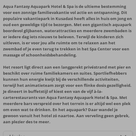
Aqua Fantasy Aquapark Hotel & Spa is de ultieme bestemming
voor een zonnige familievakantie vol actie en ontspanning. Dit
populaire vakantiepark in Kusadasi heeft alles in huis om jong en
oud een geweldige tijd te bezorgen. Met een gigantisch aquapark
boordevol glijbanen, waterattracties en meerdere zwembaden is
er iedere dag iets nieuws te beleven. Terwijl de kinderen zich
uitleven, is er voor jou alle ruimte om te relaxen aan het
zwembad of je even terug te trekken in het Spa Center voor een
massage of schoonheidsbehandeling.
Het resort ligt direct aan een langgerekt privéstrand met pier en
beschikt over ruime familiekamers en suites. Sportliefhebbers
kunnen hun energie kwijt bij de verschillende activiteiten,
terwijl het animatieteam zorgt voor een flinke dosis gezelligheid.
Je dineert in buffetstijl of kiest een van de vijf à-la-
carterestaurants van Aqua Fantasy Aquapark Hotel & Spa. Met
meerdere bars verspreid over het terrein is er altijd wel een plek
om even wat te drinken. En het aquapark? Daar wandel je
gewoon vanuit het hotel zó naartoe. Aan verveling geen gebrek,
aan plezier des te meer.