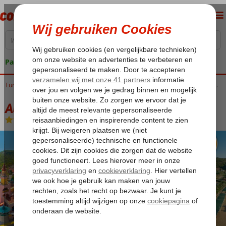
Pakketgarantie
Home
Turkije
Egeische kust
Kusadasi
Bayraklidede
Aqua Fantasy Aquapark Hotel & Spa
Aqua Fantasy Aquapark Hotel & Spa
Ultra All Inclusive
-
Hotel