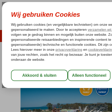
LAST MINUTE
ZOMER 2026
ZONVAKA
Pakketgarantie
Laagsteprijsgarantie*
Gratis
Turkije
Home
Egeische kust
Kusadasi
Pamucak
Korumar Ephesu
Korumar Ephesus Beach & Spa
Ultra All Inclusive
-
Hotel