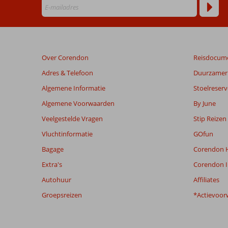
Beoordelingen
die
ouder
zijn
Over Corendon
Reisdocum
dan
48
Adres & Telefoon
Duurzamer 
maanden
Algemene Informatie
Stoelreserv
worden
niet
Algemene Voorwaarden
By June
meer
Veelgestelde Vragen
Stip Reizen
weergegeven
om
Vluchtinformatie
GOfun
de
Bagage
Corendon H
relevantie
van
Extra's
Corendon I
de
Autohuur
Affiliates
getoonde
beoordelingen
Groepsreizen
*Actievoor
te
garanderen.
Meer