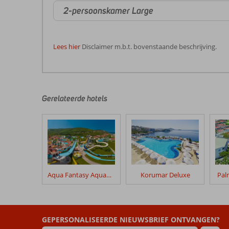
2-persoonskamer Large
Lees hier
Disclaimer m.b.t. bovenstaande beschrijving.
De
beoordelingen
zijn
door
Gerelateerde hotels
onze
klanten
geschreven
na
hun
verblijf
in
Aqua Fantasy Aquapark Hotel & Spa
Korumar Deluxe
Pal
Korumar
Ephesus
Beach
&
GEPERSONALISEERDE NIEUWSBRIEF ONTVANGEN?
Spa