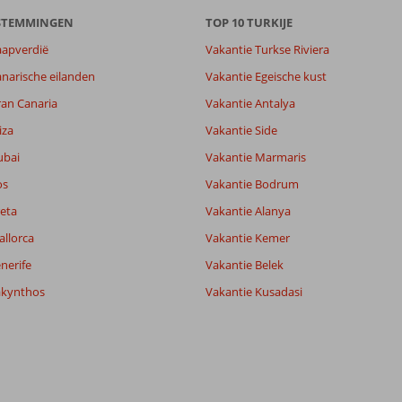
ESTEMMINGEN
TOP 10 TURKIJE
aapverdië
Vakantie Turkse Riviera
narische eilanden
Vakantie Egeische kust
ran Canaria
Vakantie Antalya
7,8
iza
Vakantie Side
9,0
ubai
Vakantie Marmaris
lijk
8,5
it
6,9
os
Vakantie Bodrum
eta
Vakantie Alanya
allorca
Vakantie Kemer
Filter reisgezelschap
Sorteren op
Alle
datum (nieuw > oud)
nerife
Vakantie Belek
akynthos
Vakantie Kusadasi