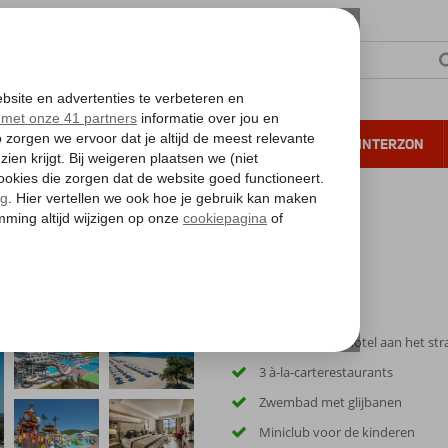
NTIE
VERRE REIZEN
ALL INCLUSIVE
WINTERZON
 annuleren*
s Beach & Spa
Nieuw en luxe hotel aan het st
3 à-la-carterestaurants
Zwembad met glijbanen
Miniclub voor de kinderen