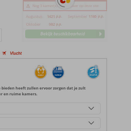
Nog 3 kamer(s) beschikbaar op deze site
Augustus
1421
p.p.
September
1160
p.p.
Oktober
982
p.p.
Bekijk beschikbaarheid
Vlucht
 bieden heeft zullen ervoor zorgen dat je zult
ter en ruime kamers.