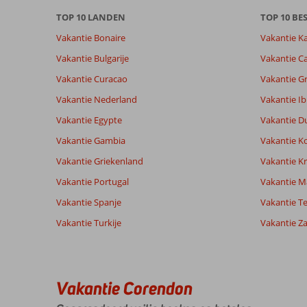
info
TOP 10 LANDEN
TOP 10 B
over
onze
Vakantie Bonaire
Vakantie K
beoordelingen.
Vakantie Bulgarije
Vakantie Ca
Vakantie Curacao
Vakantie G
Totale score
Scoreverdeling
9,1
Algemene indruk
9,0
Eten
Vakantie Nederland
Vakantie Ib
Gebaseerd op:
Ligging
8,3
Kamers
17
Vakantie Egypte
Vakantie D
Uitstekend
Service
8,9
Kindvriende
beoordelingen
Prijs/kwaliteit
8,0
Wifi kwalite
Vakantie Gambia
Vakantie K
Vakantie Griekenland
Vakantie Kr
Vakantie Portugal
Vakantie M
Ervaringen
Taal
van onze
Nederlands (NL) (11)
Vakantie Spanje
Vakantie Te
klanten
Vakantie Turkije
Vakantie Z
9,0
Over
Algemene indruk
9
Pamucak:
Vakantie Corendon
Ligging
9
Anoniem
Service
9
top