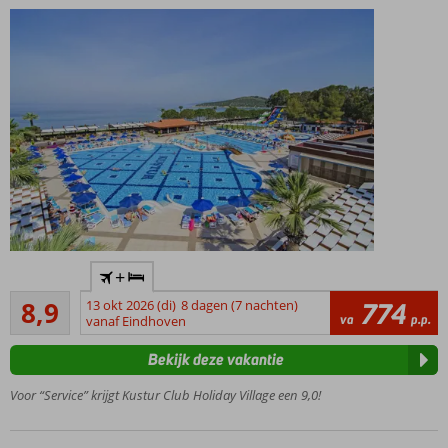
Een gezellig
+
vakantiedorp
Aanrader
8,9
13 okt 2026 (di)
8 dagen (7 nachten)
774
Zwembad
14
va
p.p.
vanaf Eindhoven
met
beoordelingen
glijbanen
Bekijk deze vakantie
Gelegen in
een
Voor “Service” krijgt Kustur Club Holiday Village een 9,0!
botanische
tuin