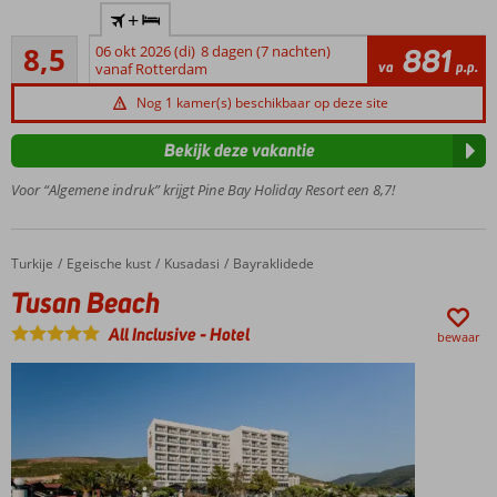
Direct
+
aan
Aanrader
het
8,5
06 okt 2026 (di)
8 dagen (7 nachten)
881
21
va
p.p.
strand
vanaf Rotterdam
beoordelingen
7 à-la-
Nog 1 kamer(s) beschikbaar op deze site
carterestaurants
Zwembad
Bekijk deze vakantie
met
Voor “Algemene indruk” krijgt Pine Bay Holiday Resort een 8,7!
glijbanen
Meerdere
restaurants
Turkije
Tusan Beach
Home
Egeische kust
Kusadasi
Bayraklidede
Veel sport- en
spafaciliteiten
Tusan Beach
All Inclusive
-
Hotel
bewaar