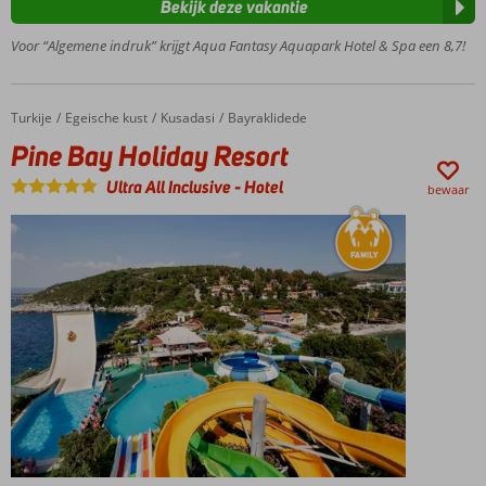
Bekijk deze vakantie
en -suites
Spa- en feelgood
Voor “Algemene indruk” krijgt Aqua Fantasy Aquapark Hotel & Spa een 8,7!
schoonheidscentrum
Gratis
toegang
Turkije
Pine Bay Holiday Resort
Home
Egeische kust
Kusadasi
Bayraklidede
tot
Pine Bay Holiday Resort
spetterend
Aquapark
Ultra All Inclusive
-
Hotel
bewaar