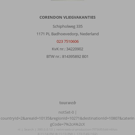
CORENDON VLIEGVAKANTIES
Schipholweg 335
1171 PL Badhoevedorp, Nederland
023 7510606
KvK nr.: 34220902
BTW nr.: 814395892 B01
TourWeb
©
notSet-0
|
NetMatch
countryId=2&areaId=10135&regionId=10271&destinationId=10807&caterin
gCode=7%2cA%2cX
nl | Search | 380.0.0.13 | netm-web-ui-production-7f756f55dd-n6hzs
8:11:14 PM (8:11:13 PM) | 173 (145|102)