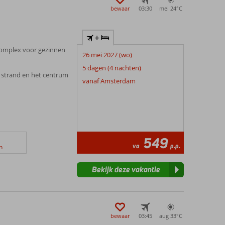
bewaar
03:30
mei 24°
C
+
omplex voor gezinnen
26 mei 2027 (wo)
5 dagen (4 nachten)
 strand en het centrum
vanaf Amsterdam
549
va
p.p.
n
Bekijk deze vakantie
bewaar
03:45
aug 33°
C