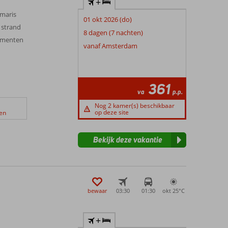
+
maris
01 okt 2026 (do)
 strand
8 dagen (7 nachten)
ementen
vanaf Amsterdam
361
va
p.p.
Nog 2 kamer(s) beschikbaar
op deze site
en
Bekijk deze vakantie
bewaar
03:30
01:30
okt 25°
C
+