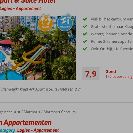
Logies
-
Appartement
Vlak bij het centrum va
Gratis shuttle naar Kle
Waterglijbanen voor de 
Ruime 3-kamerapparteme
Ook: Ontbijt, Halfpensio
7,9
Goed
176 beoordeling
riendelijk” krijgt Ark Apart & Suite Hotel een 8,3!
geische kust
Marmaris
Marmaris-Centrum
n Appartementen
category
Logies
-
Appartement