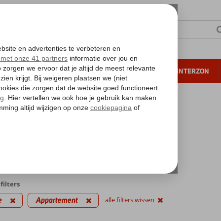
NTIE
VERRE REIZEN
ALL INCLUSIVE
WINTERZON
 annuleren*
kantie reizen
e
artement
iedingen
filters
e
Appartement
alle filters wissen