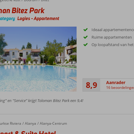
an Bitez Park
category
Logies
-
Appartement
Ideaal appartementenc
Ruime appartementen
Op loopafstand van het
8,9
Aanrader
16 beoordelinge
ing” en “Service” krijgt Toloman Bitez Park een 9,4!
urkse Riviera
Alanya
Alanya-Centrum
part & Suite Hotel