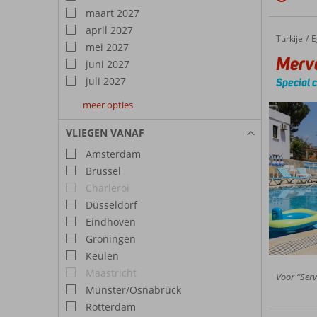
maart 2027
april 2027
Turkije
Merve 
Home
E
mei 2027
Merv
juni 2027
juli 2027
Special 
meer opties
augustus
september
oktober
2027
2027
2027
VLIEGEN VANAF
Amsterdam
Brussel
Charleroi
Düsseldorf
Eindhoven
Groningen
Keulen
Maastricht
Voor “Serv
Münster/Osnabrück
Rotterdam