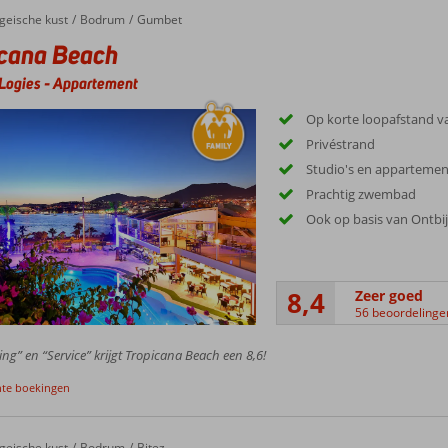
geische kust
Bodrum
Gumbet
icana Beach
Logies
-
Appartement
Op korte loopafstand 
Privéstrand
Studio's en apparteme
Prachtig zwembad
Ook op basis van Ontbij
8,4
Zeer goed
56 beoordelinge
ing” en “Service” krijgt Tropicana Beach een 8,6!
nte boekingen
geische kust
Bodrum
Bitez