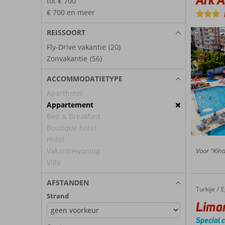
tot € 700
€ 700 en meer
REISSOORT
Fly-Drive vakantie
(20)
Zonvakantie
(56)
ACCOMMODATIETYPE
Aparthotel
Appartement
Bed & Breakfast
Boutique hotel
Hotel
Vakantiewoning
Voor “Kindv
Villa
AFSTANDEN
Turkije
Liman Appartementen
Home
E
Strand
Lima
Special 