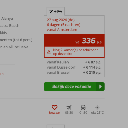
+
n Alanya
27 aug 2026 (do)
6 dagen (5 nachten)
opatra Beach
vanaf Amsterdam
kids
336
nten (tot 6 pers.)
va
p.p.
n en All Inclusive
Nog 2 kamer(s) beschikbaar
op deze site
vanaf Keulen
+ € 87
p.p.
vanaf Düsseldorf
+ € 114
p.p.
vanaf Brussel
+ € 210
p.p.
en
Bekijk deze vakantie
bewaar
03:30
01:30
okt 25°
C