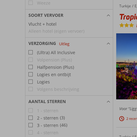
Weeze
Turkije
Tropicana Beach
Home
E
Trop
SOORT VERVOER
Vlucht + hotel
Alleen hotel (eigen vervoer)
VERZORGING
Uitleg
(Ultra) All Inclusive
Volpension (Plus)
Halfpension (Plus)
Logies en ontbijt
Logies
Volgens beschrijving
AANTAL STERREN
Voor “Ligg
1 - sterren
(3)
2 - sterren
2 rece
(46)
3 - sterren
4 - sterren
Turkije
Toloman Bitez Park
Home
E