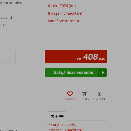
entencomplex
01 okt 2026 (do)
8 dagen (7 nachten)
 strand
vanaf Amsterdam
ras
408
va
p.p.
n
Bekijk deze vakantie
bewaar
03:45
aug 33°
C
+
27 aug 2026 (do)
7 dagen (6 nachten)
e slippers niet