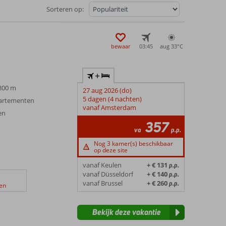
Sorteren op:
bewaar
03:45
aug 33°
C
+
 300 m
27 aug 2026 (do)
5 dagen (4 nachten)
partementen
vanaf Amsterdam
en
357
va
p.p.
Nog 3 kamer(s) beschikbaar
op deze site
vanaf Keulen
+ € 131
p.p.
vanaf Düsseldorf
+ € 140
p.p.
vanaf Brussel
+ € 260
p.p.
en
Bekijk deze vakantie