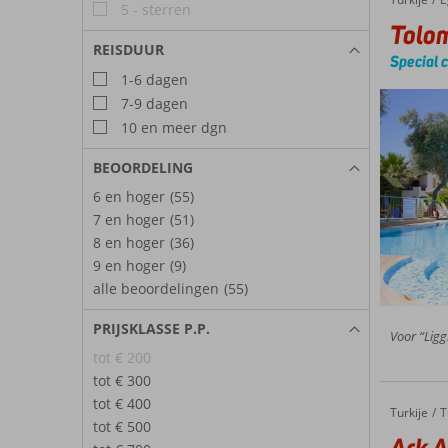
5 - sterren
Tolom
REISDUUR
Special 
1-6 dagen
7-9 dagen
10 en meer dgn
BEOORDELING
6 en hoger
(55)
7 en hoger
(51)
8 en hoger
(36)
9 en hoger
(9)
alle beoordelingen
(55)
PRIJSKLASSE P.P.
Voor “Ligg
tot € 200
tot € 300
tot € 400
Turkije
Ark Apart & Suite Hotel
Home
T
tot € 500
Ark A