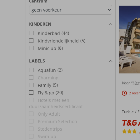
Centrum
KINDEREN
(44)
Kinderbad
(5)
Kindvriendelijkheid
(8)
Miniclub
LABELS
(2)
Aquafun
Charming
Voor “Ligg
(5)
Family
(20)
Fly & go
2 rece
Hotels met een
duurzaamheidscertificaat
Turkije
T&G Appartementen
Home
E
Only Adult
T&G 
Premium Selection
Stedentrips
Swim-up