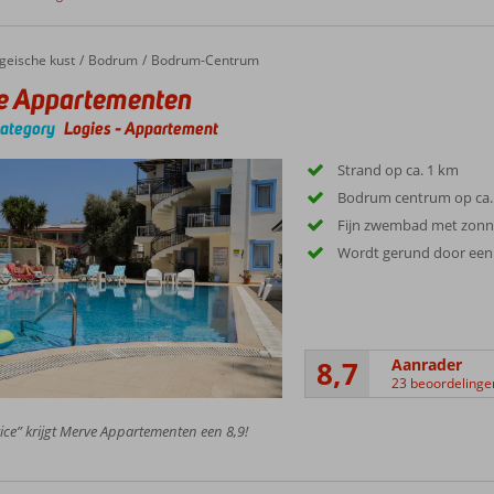
Appartementen
geische kust
Bodrum
Bodrum-Centrum
e Appartementen
category
Logies
-
Appartement
Strand op ca. 1 km
Bodrum centrum op ca.
Fijn zwembad met zonn
Wordt gerund door een v
8,7
Aanrader
23 beoordelinge
ice” krijgt Merve Appartementen een 8,9!