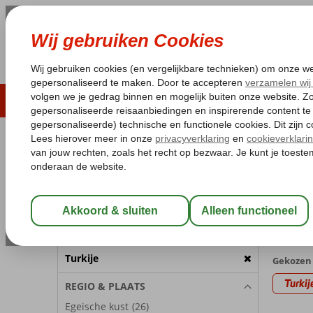
LAST MINUTE
ZOMER 2026
ZONVAKA
Pakketgarantie
Laagsteprijsgarantie*
Gratis
REISGEZELSCHAP
Home
Va
Kamer 1:
2 Personen
Turkij
met App
Wijzig Reisgezelschap
57 aanb
BESTEMMING
Turkije
Gekozen 
Turkij
REGIO & PLAATS
Egeische kust
(26)