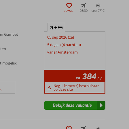
bewaar
03:30
sep 27°
C
+
van Gumbet
05 sep 2026 (za)
5 dagen (4 nachten)
nten
vanaf Amsterdam
t mogelijk
384
va
p.p.
Nog 1 kamer(s) beschikbaar
op deze site
n
Bekijk deze vakantie