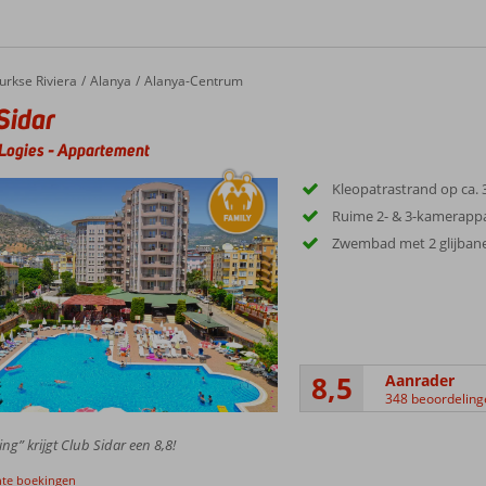
urkse Riviera
Alanya
Alanya-Centrum
Sidar
Logies
-
Appartement
Kleopatrastrand op ca.
Ruime 2- & 3-kamerap
Zwembad met 2 glijban
8,5
Aanrader
348 beoordeling
ing” krijgt Club Sidar een 8,8!
nte boekingen