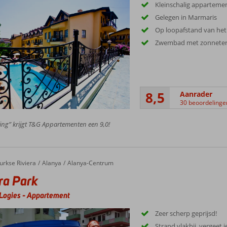
Kleinschalig appartem
Gelegen in Marmaris
Op loopafstand van het
Zwembad met zonneter
8,5
Aanrader
30 beoordelinge
ing” krijgt T&G Appartementen een 9,0!
urkse Riviera
Alanya
Alanya-Centrum
ra Park
Logies
-
Appartement
Zeer scherp geprijsd!
Strand vlakbij, vergeet j