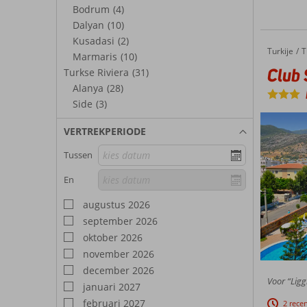
Bodrum
(4)
Dalyan
(10)
Kusadasi
(2)
Turkije
Club Sidar
Home
T
Marmaris
(10)
Club 
Turkse Riviera
(31)
Alanya
(28)
Side
(3)
VERTREKPERIODE
Tussen
En
augustus 2026
september 2026
oktober 2026
november 2026
december 2026
Voor “Ligg
januari 2027
februari 2027
2 rece