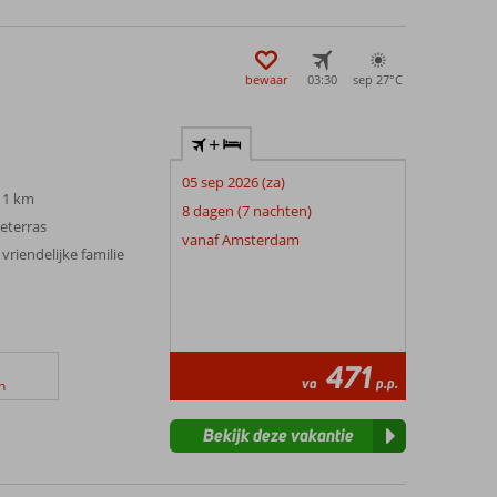
bewaar
03:30
sep 27°
C
+
05 sep 2026 (za)
 1 km
8 dagen (7 nachten)
eterras
vanaf Amsterdam
riendelijke familie
471
va
p.p.
n
Bekijk deze vakantie