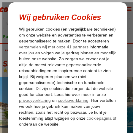
Pakketgarantie
Turkije
Home
Turkse Riviera
Alanya
Alanya-Centrum
Sailor Apart
Sailor Apart
Logies
-
Appartement