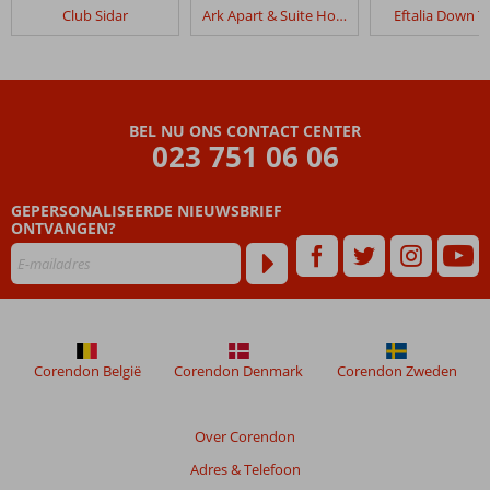
in
Club Sidar
Ark Apart & Suite Hotel
Eftalia Down 
Sailor
Apart
Beoordelingen
die
BEL NU ONS CONTACT CENTER
ouder
023 751 06 06
zijn
dan
GEPERSONALISEERDE NIEUWSBRIEF
48
ONTVANGEN?
maanden
worden
niet
meer
weergegeven
om
de
Corendon België
Corendon Denmark
Corendon Zweden
relevantie
van
de
Over Corendon
getoonde
Adres & Telefoon
beoordelingen