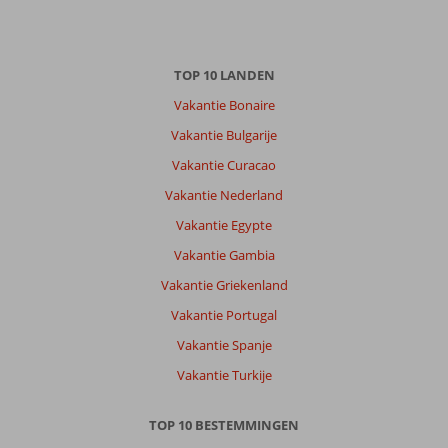
Over
Alanya-
TOP 10 LANDEN
Centrum:
Vakantie Bonaire
Mooie
stad
Vakantie Bulgarije
veel
Vakantie Curacao
te
zien
Vakantie Nederland
,
Vakantie Egypte
leuke
excursies
Vakantie Gambia
.
Vakantie Griekenland
Veel
restaurants
Vakantie Portugal
en
Vakantie Spanje
leuke
tentjes
Vakantie Turkije
tower
bridge
TOP 10 BESTEMMINGEN
aanrader
leuke