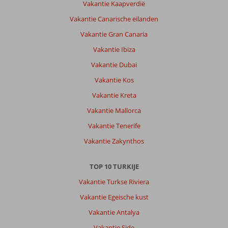
Vakantie Kaapverdië
bediening
Vakantie Canarische eilanden
en
animatie
Vakantie Gran Canaria
Vakantie Ibiza
Over
Sailor
Vakantie Dubai
Apart:
Vakantie Kos
Mooi
hotel
Vakantie Kreta
nette
Vakantie Mallorca
kamers
schoon
Vakantie Tenerife
en
Vakantie Zakynthos
ruim.
Zeer
aardig
TOP 10 TURKIJE
personeel
Vakantie Turkse Riviera
behulpzaam
en
Vakantie Egeische kust
gastvrij.
Vakantie Antalya
Algemene indruk
9
Eten
9
Vakantie Side