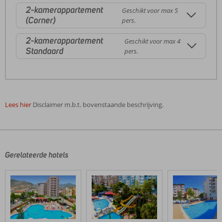
2-kamerappartement
Geschikt voor max 5
(Corner)
pers.
2-kamerappartement
Geschikt voor max 4
Standaard
pers.
Lees hier
Disclaimer m.b.t. bovenstaande beschrijving.
De
beoordelingen
zijn
door
Gerelateerde hotels
onze
klanten
geschreven
na
hun
verblijf