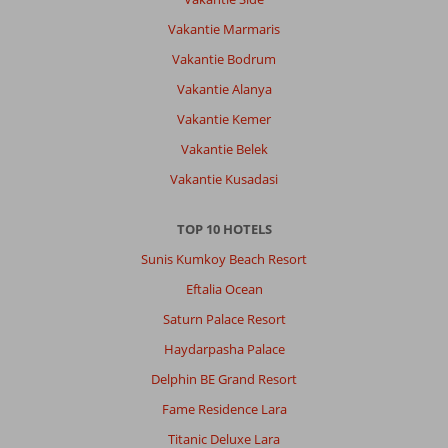
Ligging
8
Kamers
9
Vakantie Marmaris
Service
9
Kindvriendelijk
8
Prijs/kwaliteit
8
Wifi kwaliteit
Vakantie Bodrum
6
Vakantie Alanya
Vakantie Kemer
Katja
8,0
Nederland
Vakantie Belek
Met vrienden
Vakantie Kusadasi
,
20 juni 2026
TOP 10 HOTELS
Over
Sunis Kumkoy Beach Resort
Alanya-
Centrum:
Eftalia Ocean
Hotel
Saturn Palace Resort
ligt
Haydarpasha Palace
op
loopafstand
Delphin BE Grand Resort
afstand,
Fame Residence Lara
zijn
veel
Titanic Deluxe Lara