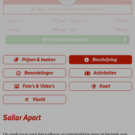
Nog 1 kamer(s) beschikbaar op deze site
Augustus
311
p.p.
September
274
p.p.
Oktober
276
p.p.
April
437
p.p.
Bekijk beschikbaarheid
Prijzen & boeken
Beschrijving
Beoordelingen
Activiteiten
Foto's & Video's
Kaart
Vlucht
Sailor Apart
Op zoek naar een betaalbare accommodatie voor je bezoek aan