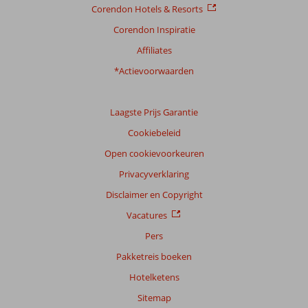
Corendon Hotels & Resorts
Corendon Inspiratie
Ervaringen
van
Affiliates
onze
klanten
*Actievoorwaarden
Taal
Nederlands (NL) (39)
Laagste Prijs Garantie
Filter
Cookiebeleid
reisgezelschap
Open cookievoorkeuren
Alle
Privacyverklaring
Sorteren
op
Disclaimer en Copyright
datum (nieuw > oud)
Vacatures
Pers
Anoniem
9,0
Pakketreis boeken
Nederland
Hotelketens
Gezin met oud(ere) kind(eren)
,
26 juli 2026
Sitemap