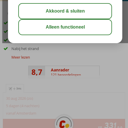
03:45
aug 33°
C
delen
bewaar
Comfortabele kamers
Uitstekende service en vriendelijk personeel
Heerlijke gerechten in het restaurant
Nabij het strand
Meer lezen
8,7
Aanrader
121 beoordelingen
+
30 aug 2026 (zo)
5 dagen (4 nachten)
vanaf Amsterdam
331
va
p.p.