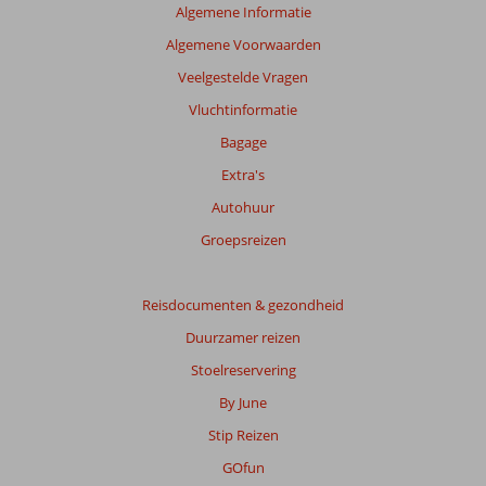
te
Algemene Informatie
garanderen.
Algemene Voorwaarden
Meer
info
Veelgestelde Vragen
over
Vluchtinformatie
onze
beoordelingen.
Bagage
Extra's
Totale
Autohuur
score
Groepsreizen
Gebaseerd
op:
121
Reisdocumenten & gezondheid
beoordelingen
Duurzamer reizen
Stoelreservering
Scoreverdeling
By June
Algemene indruk
8,7
Eten
8,0
Stip Reizen
Ligging
8,9
Kamers
8,4
Service
8,8
Kindvriendelijk
7,4
GOfun
Prijs/kwaliteit
8,4
Wifi kwaliteit
6,6