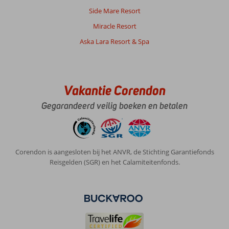
winkels
Side Mare Resort
en
restaurants
Miracle Resort
in
Aska Lara Resort & Spa
de
buurt.
Over
Sailor
Vakantie Corendon
Apart:
Gegarandeerd veilig boeken en betalen
Sailor
apt
is
een
simpel
Corendon is aangesloten bij het ANVR, de Stichting Garantiefonds
maar
Reisgelden (SGR) en het Calamiteitenfonds.
leuk
hotel,
iedereen
is
er
erg